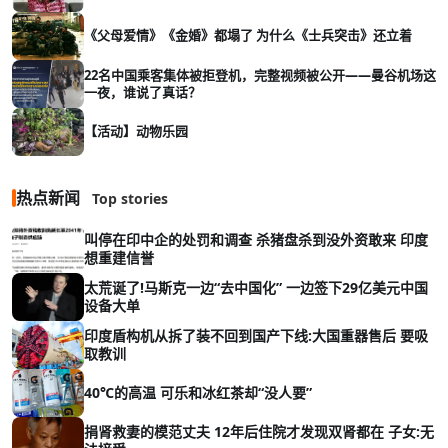
《父母爱情》《金婚》都塌了 为什么《士兵突击》还立着
22名中国乘客集体被拒登机，完整视频被公开——曼谷机场这
一夜，谁说了真话？
【活动】动物乐园
热点新闻
Top stories
叫停在印中企的处罚和调查 杀猪盘杀到没外资敢来 印度
想重建信誉
太荒诞了!马斯克一边“去中国化” 一边签下29亿美元中国
设备大单
印度盾构机从拆了装不回到国产下线:大国重器售后 要吸
取教训
40℃的高温 可乐和冰红茶却“没人要”
捐肾救妻的模范丈夫 12年后住院才发现双肾都在 子女:无