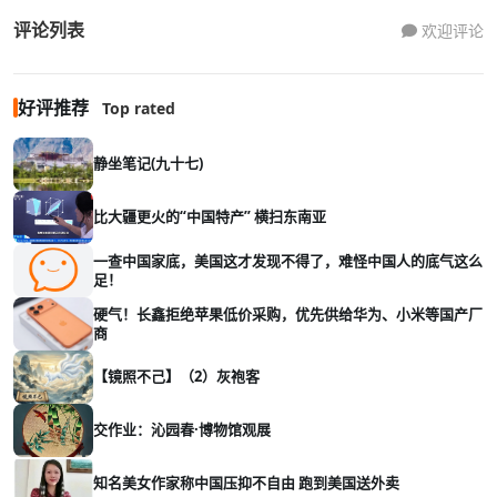
评论列表
欢迎评论
好评推荐
Top rated
静坐笔记(九十七)
比大疆更火的“中国特产” 横扫东南亚
一查中国家底，美国这才发现不得了，难怪中国人的底气这么
足！
硬气！长鑫拒绝苹果低价采购，优先供给华为、小米等国产厂
商
【镜照不己】（2）灰袍客
交作业：沁园春·博物馆观展
知名美女作家称中国压抑不自由 跑到美国送外卖