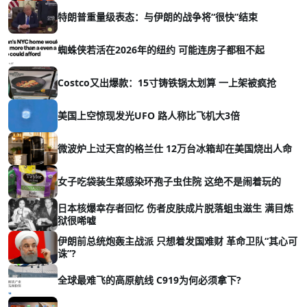
特朗普重量级表态：与伊朗的战争将“很快”结束
蜘蛛侠若活在2026年的纽约 可能连房子都租不起
Costco又出爆款：15寸铸铁锅太划算 一上架被疯抢
美国上空惊现发光UFO 路人称比飞机大3倍
微波炉上过天宫的格兰仕 12万台冰箱却在美国烧出人命
女子吃袋装生菜感染环孢子虫住院 这绝不是闹着玩的
日本核爆幸存者回忆 伤者皮肤成片脱落蛆虫滋生 满目炼
狱很唏嘘
伊朗前总统炮轰主战派 只想着发国难财 革命卫队“其心可
诛”?
全球最难飞的高原航线 C919为何必须拿下?