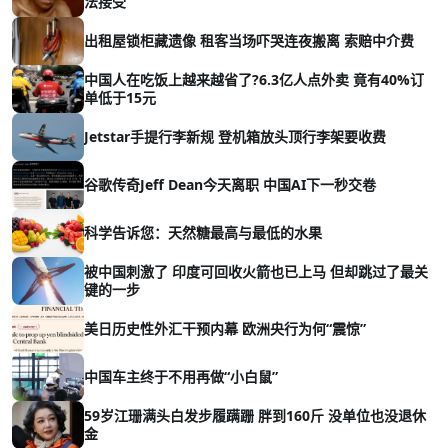
法接受
出租屋锁柜藏遗像 租客当场吓哭连夜搬离 索赔中介费
中国人在吃饭上越来越省了?6.3亿人点外卖 竟有40%订
单低于15元
Jetstar手提行李新规 登机箱放头顶行李架要收费
谷歌传奇Jeff Dean今天离职 中国AI下一秒交卷
科学告诉您：天然糖最高与最低的水果
被中国刺激了 印度可回收火箭也已上马 但却跳过了最关
键的一步
美日历史性外汇干预内幕 欧洲央行为何“震惊”
中国车主终于不用再做“小白鼠”
59岁江珊满头白发步履蹒跚 胖到160斤 没单位也没退休
金