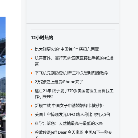
12小时热帖
比大疆更火的“中国特产” 横扫东南亚
坑害百姓、罪行恶劣:国家直接出手抓的4位首
富
下飞机先别扔登机牌!三种关键时刻能救命
2万起!史上最贵iPhone来了
逃亡21年 终于栽了!70岁美国前医生高调找工
作引来FBI
新规生效 中国女子申请婚姻绿卡被秒拒
美国上空惊现发光UFO 路人称比飞机大3倍
科学告诉您：天然糖最高与最低的水果
谷歌传奇Jeff Dean今天离职 中国AI下一秒交