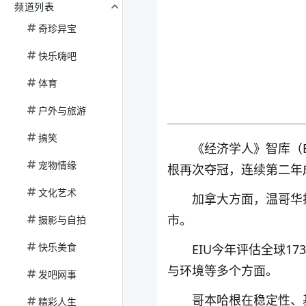
频道列表
奇珍异宝
快乐嗨吧
体育
户外与旅游
搞笑
《经济学人》智库（E
宠物情缘
根再次夺冠，连续第二年
文化艺术
加拿大方面，温哥华
市。
摄影与自拍
快乐美食
EIU今年评估全球
与环境等多个方面。
发吧网事
哥本哈根在稳定性、
精彩人生