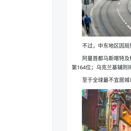
不过，中东地区因局
阿曼首都马斯喀特及
第164位；乌克兰基辅则排
至于全球最不宜居城