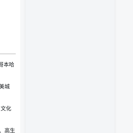
哥本哈
美城
、文化
、高生