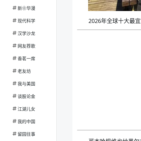
新❀华漫
2026年全球十大最
现代科学
汉学沙龙
网友荐歌
香茗一席
老友坊
我与美国
谈股论金
江湖儿女
我的中国
留园往事