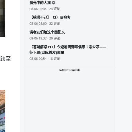
晨光中的大猫 🐱
08-06 06:44 · 24 评论
【镜照不己】（2）灰袍客
08-06 05:00 · 22 评论
请老友们给这个图配文
08-06 19:37 · 20 评论
【答疑解惑317】今避暑明御寒偶感世态炎凉——
征下联{网际首发}🕸️🕷️
，跌至
08-06 20:54 · 18 评论
Advertisements