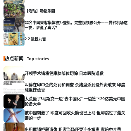
【活动】动物乐园
22名中国乘客集体被拒登机，完整视频被公开——曼谷机场这
一夜，谁说了真话？
2.2 进鲵丸宫
热点新闻
Top stories
开颅手术错将健康脑部位切除 日本医院道歉
叫停在印中企的处罚和调查 杀猪盘杀到没外资敢来 印度
想重建信誉
太荒诞了!马斯克一边“去中国化” 一边签下29亿美元中国
设备大单
被中国刺激了 印度可回收火箭也已上马 但却跳过了最关
键的一步
出租屋锁柜藏遗像 租客当场吓哭连夜搬离 索赔中介费