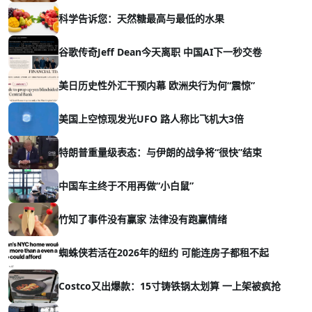
科学告诉您：天然糖最高与最低的水果
谷歌传奇Jeff Dean今天离职 中国AI下一秒交卷
美日历史性外汇干预内幕 欧洲央行为何“震惊”
美国上空惊现发光UFO 路人称比飞机大3倍
特朗普重量级表态：与伊朗的战争将“很快”结束
中国车主终于不用再做“小白鼠”
竹知了事件没有赢家 法律没有跑赢情绪
蜘蛛侠若活在2026年的纽约 可能连房子都租不起
Costco又出爆款：15寸铸铁锅太划算 一上架被疯抢