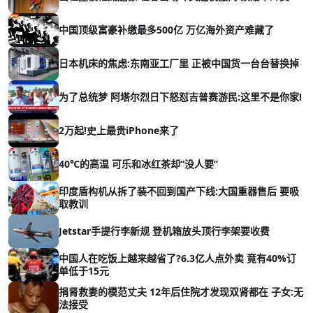
中国顶级富豪补缴最多500亿 万亿海外资产难藏了
日本机床的焦虑:东南亚工厂里 正被中国货一台台替换掉
为了总统梦 阿塔尔烈日下怒怼吉普赛游民:这里不是你家!
2万起!史上最贵iPhone来了
40℃的高温 可乐和冰红茶却“没人要”
印度盾构机从拆了装不回到国产下线:大国重器售后 要吸
取教训
Jetstar手提行李新规 登机箱放头顶行李架要收费
中国人在吃饭上越来越省了?6.3亿人点外卖 竟有40%订
单低于15元
捐肾救妻的模范丈夫 12年后住院才发现双肾都在 子女:无
法接受