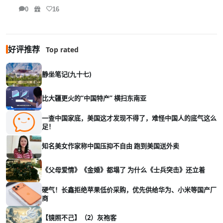
0
16
好评推荐
Top rated
静坐笔记(九十七)
比大疆更火的“中国特产” 横扫东南亚
一查中国家底，美国这才发现不得了，难怪中国人的底气这么
足！
知名美女作家称中国压抑不自由 跑到美国送外卖
《父母爱情》《金婚》都塌了 为什么《士兵突击》还立着
硬气！长鑫拒绝苹果低价采购，优先供给华为、小米等国产厂
商
【镜照不己】（2）灰袍客