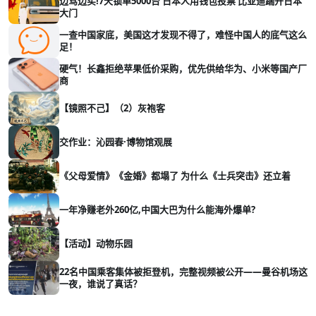
边骂边买!7天锁单5000台 日本人用钱包投票 比亚迪踹开日本
大门
一查中国家底，美国这才发现不得了，难怪中国人的底气这么
足！
硬气！长鑫拒绝苹果低价采购，优先供给华为、小米等国产厂
商
【镜照不己】（2）灰袍客
交作业：沁园春·博物馆观展
《父母爱情》《金婚》都塌了 为什么《士兵突击》还立着
一年净赚老外260亿,中国大巴为什么能海外爆单?
【活动】动物乐园
22名中国乘客集体被拒登机，完整视频被公开——曼谷机场这
一夜，谁说了真话？