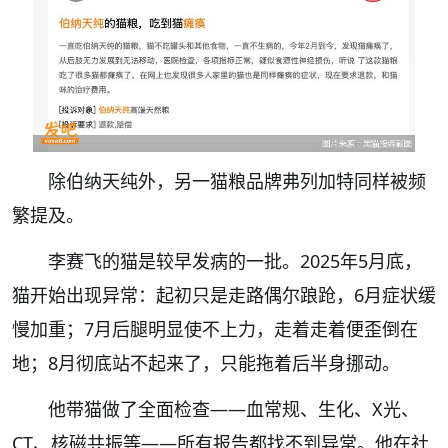
除伯纳天纯外，另一猫粮品牌弗列加特同样被频
繁提及。
李赛飞的猫是较早发病的一批。2025年5月底，
猫开始出现异常：起初只是走路偶尔踉跄，6月症状缓
慢加重；7月后腿明显使不上力，走着走着便歪倒在
地；8月彻底站不起来了，只能拖着后半身挪动。
他带猫做了全面检查——血常规、生化、X光、
CT、核磁共振等——所有报告都找不到异常。他在社