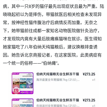
病，其中一只8岁的猫仔最先出现症状且最为严重。陆
晓晓起初以为是摔伤，带猫就医后相关检查未发现异
常，按神经性猫传腹治疗后病情反而加重。无奈之
下，她带猫前往成都一家知名动物医院做针灸治疗，
才发现院内竟有大量后肢瘫痪猫咪在就诊。医生得知
她家猫吃了八年伯纳天纯猫粮后，建议换粮排查诱
因。她告诉北京商报记者，在这家医院，此类病症有
一个统一的俗称——“伯纳瘫”。