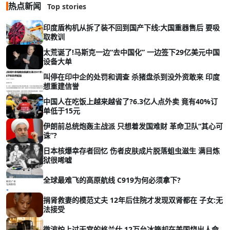
热点新闻
Top stories
印度盾构机从拆了装不回到国产下线:大国重器售后 要吸
取教训
太荒诞了!马斯克一边“去中国化” 一边签下29亿美元中国
设备大单
叫停在印中企的处罚和调查 杀猪盘杀到没外资敢来 印度
想重建信誉
中国人在吃饭上越来越省了?6.3亿人点外卖 竟有40%订
单低于15元
伊朗前总统炮轰主战派 只想着发国难财 革命卫队“其心可
诛”?
日本核爆幸存者回忆 伤者皮肤成片脱落蛆虫滋生 满目炼
狱很唏嘘
全球最难飞的高原航线 C919为何必须拿下?
捐肾救妻的模范丈夫 12年后住院才发现双肾都在 子女:无
法接受
微波炉上过天宫的格兰仕 12万台冰箱却在美国烧出人命