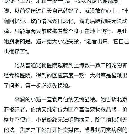
腿使不上力，走路一瘸一拐。“我以为是它蹦跳崴了
脚，以前受伤过几天自己就好了，就没放在心上。”李
澜回忆道。然而情况逐日恶化，猫的后腿彻底无法动
弹，只能靠两只前肢拖着整个身子在地上爬行。最让
她崩溃的是，猫开始大小便失禁，“能看出来，它自己
也很痛苦”。
她从普通宠物医院辗转到上海数一数二的宠物神
经专科医院，得到的回应高度一致：大概率是猫粮出
了问题，第一步必须先换粮。
李澜的小猫一直食用伯纳天纯猫粮。她告诉北京
商报记者，伯纳天纯定位为国产高端宠物粮品牌，价
格并不便宜。小猫始终无法明确病因，除了换粮别无
他法。焦虑之下她打开社交媒体，想寻找同类病例的