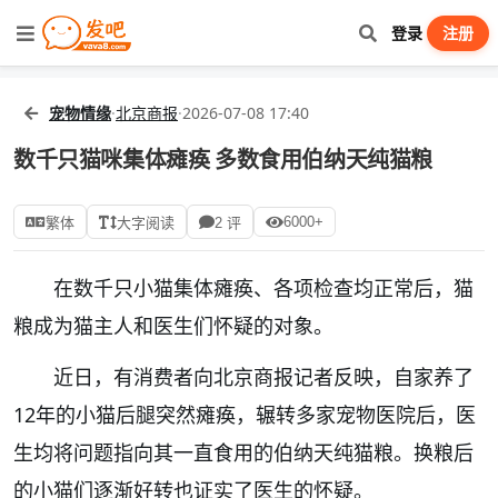
登录
注册
宠物情缘
·
北京商报
·
2026-07-08 17:40
数千只猫咪集体瘫痪 多数食用伯纳天纯猫粮
6000+
繁体
大字阅读
2 评
在数千只小猫集体瘫痪、各项检查均正常后，猫
粮成为猫主人和医生们怀疑的对象。
近日，有消费者向北京商报记者反映，自家养了
12年的小猫后腿突然瘫痪，辗转多家宠物医院后，医
生均将问题指向其一直食用的伯纳天纯猫粮。换粮后
的小猫们逐渐好转也证实了医生的怀疑。