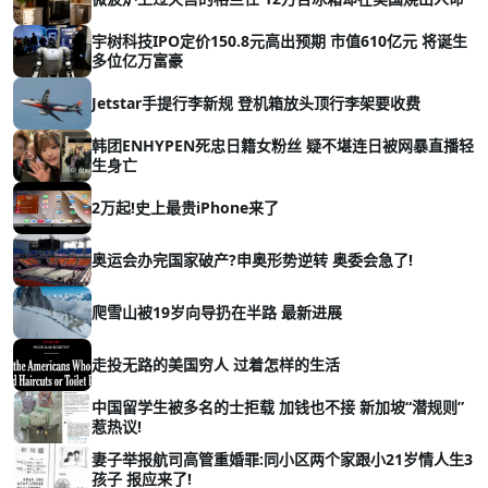
宇树科技IPO定价150.8元高出预期 市值610亿元 将诞生
多位亿万富豪
Jetstar手提行李新规 登机箱放头顶行李架要收费
韩团ENHYPEN死忠日籍女粉丝 疑不堪连日被网暴直播轻
生身亡
2万起!史上最贵iPhone来了
奥运会办完国家破产?申奥形势逆转 奥委会急了!
爬雪山被19岁向导扔在半路 最新进展
走投无路的美国穷人 过着怎样的生活
中国留学生被多名的士拒载 加钱也不接 新加坡“潜规则”
惹热议!
妻子举报航司高管重婚罪:同小区两个家跟小21岁情人生3
孩子 报应来了!