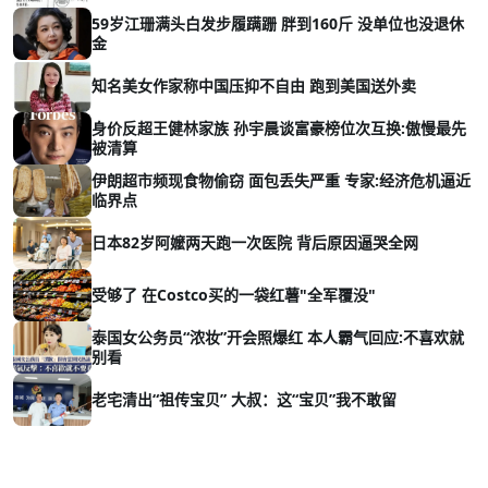
59岁江珊满头白发步履蹒跚 胖到160斤 没单位也没退休
金
知名美女作家称中国压抑不自由 跑到美国送外卖
身价反超王健林家族 孙宇晨谈富豪榜位次互换:傲慢最先
被清算
伊朗超市频现食物偷窃 面包丢失严重 专家:经济危机逼近
临界点
日本82岁阿嬤两天跑一次医院 背后原因逼哭全网
受够了 在Costco买的一袋红薯"全军覆没"
泰国女公务员“浓妆”开会照爆红 本人霸气回应:不喜欢就
别看
老宅清出“祖传宝贝” 大叔：这“宝贝”我不敢留