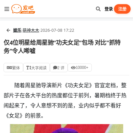
登录
注册
娱乐
·
萌神木木
·
2026-07-08 17:22
仅4位明星给周星驰“功夫女足”包场 对比"抓特
务"令人唏嘘
10000+
繁体
大字阅读
2 评
随着周星驰导演新片《功夫女足》官宣定档，整
部片子在各大平台的热度都位于前列，暑期档终于热
闹起来了，令人意想不到的是，业内似乎都不看好
《女足》的前景。