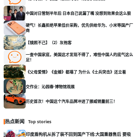
中国对日管制半年后 日本自己说漏了嘴 没想到效果会这么狠
硬气！长鑫拒绝苹果低价采购，优先供给华为、小米等国产厂
商
【镜照不己】（2）灰袍客
一查中国家底，美国这才发现不得了，难怪中国人的底气这么
足！
《父母爱情》《金婚》都塌了 为什么《士兵突击》还立着
交作业：沁园春·博物馆观展
历史首次！中国这个汽车品牌冲进了挪威销量前三！
热点新闻
Top stories
印度盾构机从拆了装不回到国产下线:大国重器售后 要吸