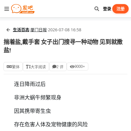
登录
注册
生活百态
·
厦门日报
·
2026-07-08 16:58
揣着盐,戴手套 女子出门搜寻一种动物 见到就撒
盐!
9000+
繁体
大字阅读
2 评
连日降雨过后
非洲大蜗牛频繁现身
因其携带寄生虫
存在危害人体及宠物健康的风险