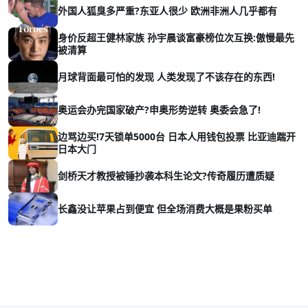
外国人狐臭多严重?东亚人很少 欧洲非洲人几乎都有
身价反超王健林家族 孙宇晨谈富豪榜位次互换:傲慢最先
被清算
月球背面最可怕的发现 人类发现了不该存在的东西!
奥运会办完国家破产?申奥形势逆转 奥委会急了!
边骂边买!7天锁单5000台 日本人用钱包投票 比亚迪踹开
日本大门
剑桥天才教授被锤抄袭本科生论文?传奇履历遭质疑
长鑫没让苹果占到便宜 但全场消费大概是果粉买单