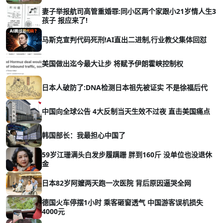
妻子举报航司高管重婚罪:同小区两个家跟小21岁情人生3
孩子 报应来了!
马斯克宣判代码死刑!AI直出二进制,行业教父集体回怼
美国做出迄今最大让步 将赋予伊朗霍峡控制权
日本人破防了:DNA检测日本祖先被证实 不是徐福后代
中国向全球公告 4大反制当天生效不过夜 直击美国痛点
韩国部长：我最担心中国了
59岁江珊满头白发步履蹒跚 胖到160斤 没单位也没退休
金
日本82岁阿嬤两天跑一次医院 背后原因逼哭全网
德国火车停摆1小时 乘客砸窗透气 中国游客误机损失
4000元