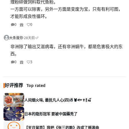
理粉碎做饲料取代鱼粉。
一方面可以除害，另外一方面是变废为宝，只有有利可图，
才能形成良性循环。
0
0
大条度你
·
28天前
·
非洲除了输出艾滋病毒，还有非洲蜗牛，都是危害极大的东
西。
0
3
好评推荐
Top rated
人间烟火味, 最抚凡人心(四)🍜🦞🐟🍷🍾🍒
日本的隐形冠军 要被中国薅秃了
【岁月留声】我把《张三的歌》改成了摇滚曲