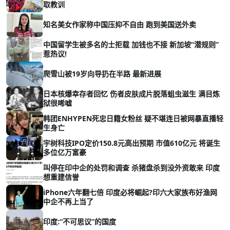
取教训
知名美女作家称中国压抑不自由 跑到美国送外卖
中国留学生被多名的士拒载 加钱也不接 新加坡“潜规则”
惹热议!
爬雪山被19岁向导扔在半路 最新进展
日本核爆幸存者回忆 伤者皮肤成片脱落蛆虫滋生 满目炼
狱很唏嘘
韩团ENHYPEN死忠日籍女粉丝 疑不堪连日被网暴直播轻
生身亡
宇树科技IPO定价150.8元高出预期 市值610亿元 将诞生
多位亿万富豪
叫停在印中企的处罚和调查 杀猪盘杀到没外资敢来 印度
想重建信誉
iPhone六年翻七倍 印度必将崛起?印六大家族布好渔网
中企不再上当了
印度:“不可思议”的国度