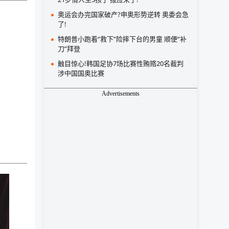
奥运会办完国家破产?申奥形势逆转 奥委会急
了!
特朗普小跑着“救下”险摔下台的男童 顺便“补
刀”拜登
触目惊心!韩国足协7场比赛性贿赂20名裁判
涉中国国奥比赛
Advertisements