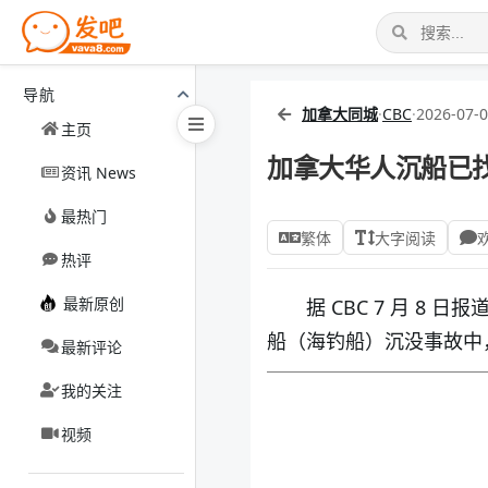
导航
加拿大同城
·
CBC
·
2026-07-0
主页
加拿大华人沉船已找
资讯 News
最热门
繁体
大字阅读
热评
最新原创
据 CBC 7 月 8 日报
船（海钓船）沉没事故中
最新评论
我的关注
视频