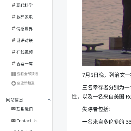
现代科学
数码家电
情感世界
谜语对联
在线视频
香茗一席
查看全部频道
7月5日晚，列治文一
创建新频道
三名幸存者分别为一名来
性，以及一名来自美国 Red
网站信息
失踪者包括：
联系我们
Contact Us
一名来自多伦多的 3