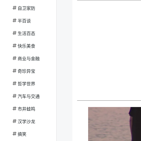
自卫家防
半百谈
生活百态
快乐美食
商业与金融
奇珍异宝
哲学世界
汽车与交通
市井蛙鸣
汉学沙龙
搞笑