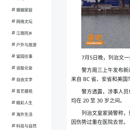
婚姻家庭
网络文坛
江南同乡
户外与旅游
留园往事
7月5日晚，列治文一
谈股论金
警方周三上午发布新
来自 BC 省、安省和美
自由文学
警方透露，涉事人员包
音艺摄苑
均在 20 至 30 岁之间。
精彩人生
列治文皇家骑警称，
海外生活
因伤势过重在医院去世。
科技与自然