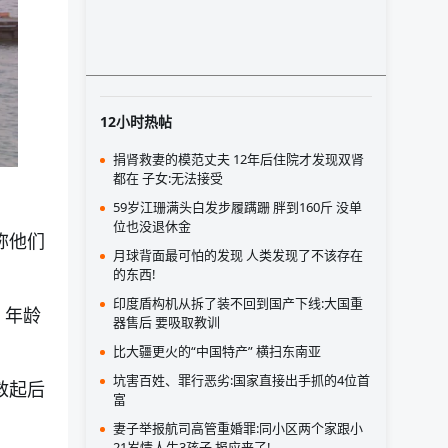
12小时热帖
捐肾救妻的模范丈夫 12年后住院才发现双肾
都在 子女:无法接受
59岁江珊满头白发步履蹒跚 胖到160斤 没单
位也没退休金
称他们
月球背面最可怕的发现 人类发现了不该存在
的东西!
印度盾构机从拆了装不回到国产下线:大国重
，年龄
器售后 要吸取教训
比大疆更火的“中国特产” 横扫东南亚
坑害百姓、罪行恶劣:国家直接出手抓的4位首
救起后
富
妻子举报航司高管重婚罪:同小区两个家跟小
21岁情人生3孩子 报应来了!