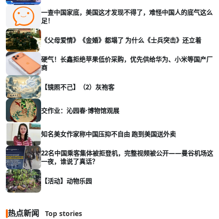
一查中国家底，美国这才发现不得了，难怪中国人的底气这么
足！
《父母爱情》《金婚》都塌了 为什么《士兵突击》还立着
硬气！长鑫拒绝苹果低价采购，优先供给华为、小米等国产厂
商
【镜照不己】（2）灰袍客
交作业：沁园春·博物馆观展
知名美女作家称中国压抑不自由 跑到美国送外卖
22名中国乘客集体被拒登机，完整视频被公开——曼谷机场这
一夜，谁说了真话？
【活动】动物乐园
热点新闻
Top stories