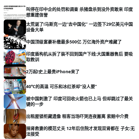
叫停在印中企的处罚和调查 杀猪盘杀到没外资敢来 印度
想重建信誉
太荒诞了!马斯克一边“去中国化” 一边签下29亿美元中国
设备大单
中国顶级富豪补缴最多500亿 万亿海外资产难藏了
印度盾构机从拆了装不回到国产下线:大国重器售后 要吸
取教训
2万起!史上最贵iPhone来了
40℃的高温 可乐和冰红茶却“没人要”
被中国刺激了 印度可回收火箭也已上马 但却跳过了最关
键的一步
出租屋锁柜藏遗像 租客当场吓哭连夜搬离 索赔中介费
捐肾救妻的模范丈夫 12年后住院才发现双肾都在 子女:无
法接受