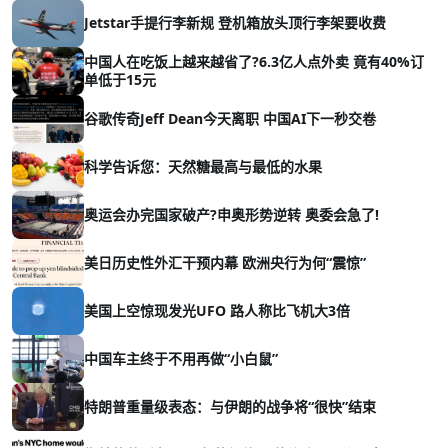
Jetstar手提行李新规 登机箱放头顶行李架要收费
中国人在吃饭上越来越省了?6.3亿人点外卖 竟有40%订
单低于15元
谷歌传奇Jeff Dean今天离职 中国AI下一秒交卷
科学告诉您：天然糖最高与最低的水果
奥运会办完国家破产?申奥形势逆转 奥委会急了!
美日历史性外汇干预内幕 欧洲央行为何“震惊”
美国上空惊现发光UFO 路人称比飞机大3倍
中国车主终于不用再做“小白鼠”
特朗普重量级表态：与伊朗的战争将“很快”结束