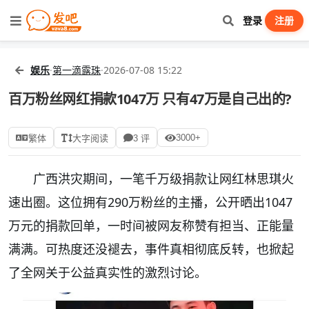
登录
注册
娱乐
·
第一滴露珠
·
2026-07-08 15:22
百万粉丝网红捐款1047万 只有47万是自己出的?
3000+
繁体
大字阅读
3 评
广西洪灾期间，一笔千万级捐款让网红林思琪火
速出圈。这位拥有290万粉丝的主播，公开晒出1047
万元的捐款回单，一时间被网友称赞有担当、正能量
满满。可热度还没褪去，事件真相彻底反转，也掀起
了全网关于公益真实性的激烈讨论。