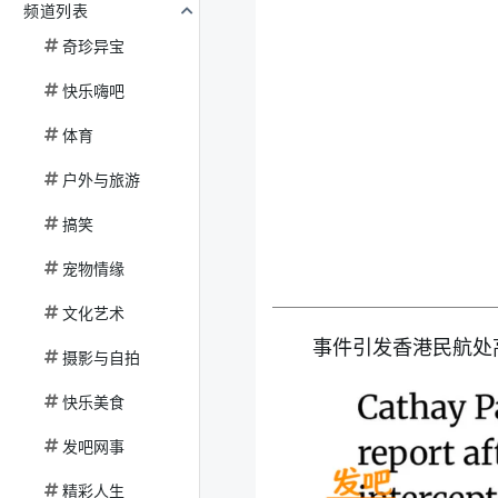
频道列表
奇珍异宝
快乐嗨吧
体育
户外与旅游
搞笑
宠物情缘
文化艺术
事件引发香港民航处
摄影与自拍
快乐美食
发吧网事
精彩人生