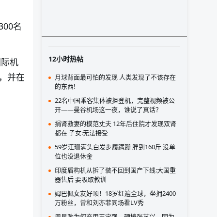
00名
12小时热帖
国际机
，并在
月球背面最可怕的发现 人类发现了不该存在
的东西!
22名中国乘客集体被拒登机，完整视频被公
开——曼谷机场这一夜，谁说了真话？
捐肾救妻的模范丈夫 12年后住院才发现双肾
都在 子女:无法接受
59岁江珊满头白发步履蹒跚 胖到160斤 没单
位也没退休金
印度盾构机从拆了装不回到国产下线:大国重
器售后 要吸取教训
姆巴佩女友好顶！18岁红遍全球，坐拥2400
万粉丝，曾和刘亦菲同场看LV秀
周星驰为何弃用王宝强，硬捧张艺兴，因为