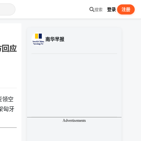
登录
注册
搜索
南华早报
方回应
亚领空
架匈牙
Advertisements