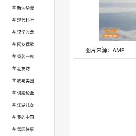
新❀华漫
现代科学
汉学沙龙
网友荐歌
图片来源：AMP
香茗一席
老友坊
我与美国
谈股论金
江湖儿女
我的中国
留园往事