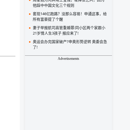
他踩中中国文化三个规则
套现146亿跑路？没那么容易！申通这事，给
所有富豪提了个醒
妻子举报航司高管重婚罪:同小区两个家跟小
21岁情人生3孩子 报应来了!
奥运会办完国家破产?申奥形势逆转 奥委会急
了!
Advertisements