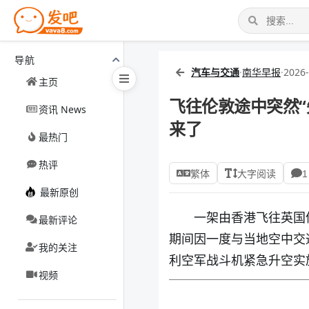
导航
汽车与交通
·
南华早报
·
2026-
主页
飞往伦敦途中突然
资讯 News
来了
最热门
热评
繁体
大字阅读
1
最新原创
一架由香港飞往英国伦敦
最新评论
期间因一度与当地空中交
我的关注
利空军战斗机紧急升空实
视频