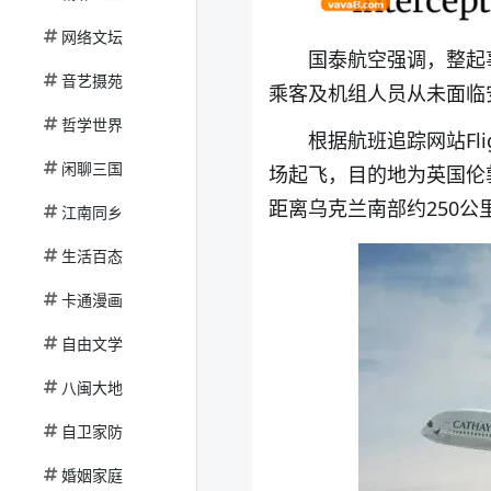
网络文坛
国泰航空强调，整起
音艺摄苑
乘客及机组人员从未面临
哲学世界
根据航班追踪网站Fli
闲聊三国
场起飞，目的地为英国伦
距离乌克兰南部约250
江南同乡
生活百态
卡通漫画
自由文学
八闽大地
自卫家防
婚姻家庭