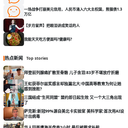
一场战争打崩美元信用，人民币涌入六大主权国，熊猫债1.3
万亿
【岁月留声】把眼泪讲成笑话的人
我能天天吃方便面吗?健康吗?
热点新闻
Top stories
拜登前列腺癌扩散至骨骼 儿子含泪:83岁不堪放疗折磨
王虹获菲尔兹奖感言却独漏北大:中国高等教育为何让她
感到挫败?
三国结成“生死同盟” 盟约即日起生效 又一个大三角出现
了
萨克斯:新冠99%源自美北卡实验室 美科学家:首次用AI设
计出病毒
华人回美遭海关盘查2小时 最后被要求补税