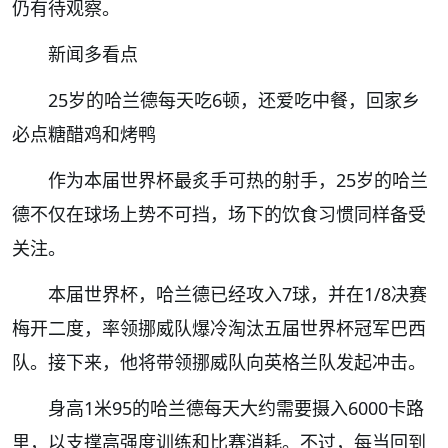
仍有待观察。
新闻多看点
25岁的哈兰德每天吃6顿，还爱吃中餐，回家乡
必点糖醋鸡和烤鸭
作为本届世界杯最炙手可热的射手，25岁的哈兰
德不仅在球场上势不可挡，场下的饮食习惯同样备受
关注。
本届世界杯，哈兰德已经攻入7球，并在1/8决赛
梅开二度，率领挪威队爆冷淘汰五届世界杯冠军巴西
队。接下来，他将带领挪威队向英格兰队发起冲击。
身高1米95的哈兰德每天大约需要摄入6000卡路
里，以支撑高强度训练和比赛消耗。不过，每当回到