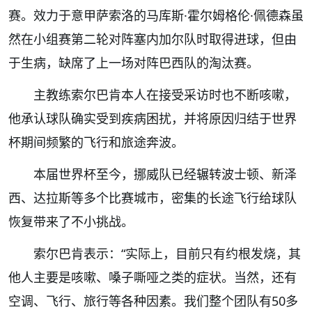
赛。效力于意甲萨索洛的马库斯·霍尔姆格伦·佩德森虽
然在小组赛第二轮对阵塞内加尔队时取得进球，但由
于生病，缺席了上一场对阵巴西队的淘汰赛。
主教练索尔巴肯本人在接受采访时也不断咳嗽，
他承认球队确实受到疾病困扰，并将原因归结于世界
杯期间频繁的飞行和旅途奔波。
本届世界杯至今，挪威队已经辗转波士顿、新泽
西、达拉斯等多个比赛城市，密集的长途飞行给球队
恢复带来了不小挑战。
索尔巴肯表示：“实际上，目前只有约根发烧，其
他人主要是咳嗽、嗓子嘶哑之类的症状。当然，还有
空调、飞行、旅行等各种因素。我们整个团队有50多