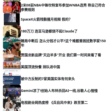
2米08前NBA中锋坎特宣布参加WNBA选秀 称自己符合
参赛规则
SpaceX火箭残骸撞月视频 假的？
180万刀 连亚马逊都烧不起Claude了
赌局中断后 怎么分钱才公平?这个难题曾困扰数学家150
年
贾国龙新品牌“天边羊多”开业 我们第一时间来看了看
美国顶流快餐 排队进中国
被中方反制的7家美国实体有何来头
Gemini凉了!创始人布林杀回AI一线,谷歌人心惶惶
电视剧全网热度榜 《兵自风中来》跌至第二