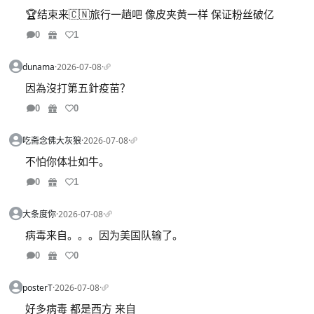
🏆结束来🇨🇳旅行一趟吧 像皮夹黄一样 保证粉丝破亿
0
1
dunama
·
2026-07-08
·
因為沒打第五針疫苗？
0
0
吃斋念佛大灰狼
·
2026-07-08
·
不怕你体壮如牛。
0
1
大条度你
·
2026-07-08
·
病毒来自。。。因为美国队输了。
0
0
posterT
·
2026-07-08
·
好多病毒 都是西方 来自