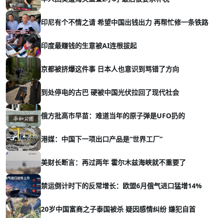
印尼有个不情之请 希望中国出钱出力 再帮忙修一条铁路
印度最赚钱的生意被AI连根拔起
京都被挤爆这件事 日本人也意识到骂错了方向
到处停电的古巴 硬被中国光伏拉回了现代社会
俄方批高市早苗：难道当年的原子弹是UFO扔的
港媒：中国下一项出口产品是“世界工厂”
美财长断言：再过两年 霍尔木兹海峡就不重要了
禁运倒计时下的反常增长：欧盟6月俄气进口猛增14%
20岁中国富商之子泰国被杀 疑因感情纠纷 嫌犯自首