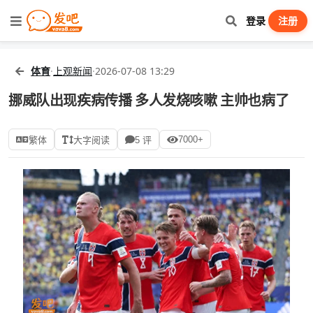
登录
注册
体育
·
上观新闻
·
2026-07-08 13:29
挪威队出现疾病传播 多人发烧咳嗽 主帅也病了
7000+
繁体
大字阅读
5 评