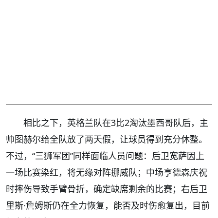
相比之下，英格兰队在3比2淘汰墨西哥队后，主
帅图赫尔给全队放了两天假，让球员得到充分休整。
不过，“三狮军团”同样面临人员问题：后卫宽萨因上
一场比赛染红，将无缘对阵挪威队；中场亨德森庆祝
时摔伤导致手臂骨折，确定缺席剩余的比赛；右后卫
里斯·詹姆斯仍在全力恢复，能否及时伤愈复出，目前