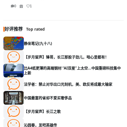
0
1
好评推荐
Top rated
静坐笔记(九十八)
【岁月留声】锋哥，长江那股子劲儿，咱心里都有！
比A4纸更薄的高端钢材 “AI双星”上太空...中国重磅科技集中
上新
法学者：禁止对华出口光刻机，美、欧反将成最大输家
中国最富的省却不爱买奢侈品
【岁月留声】长江之歌
沁园春，发吧英雄传