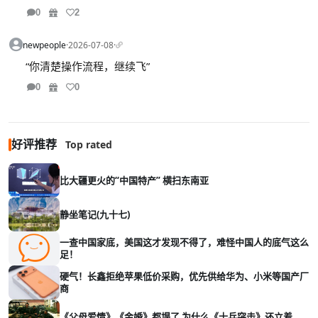
0
2
newpeople
·
2026-07-08
·
“你清楚操作流程，继续飞”
0
0
好评推荐
Top rated
比大疆更火的“中国特产” 横扫东南亚
静坐笔记(九十七)
一查中国家底，美国这才发现不得了，难怪中国人的底气这么
足！
硬气！长鑫拒绝苹果低价采购，优先供给华为、小米等国产厂
商
《父母爱情》《金婚》都塌了 为什么《士兵突击》还立着