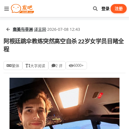
登录
注册
南美与非洲
·
译言网
·
2026-07-08 12:43
阿根廷跳伞教练突然高空自杀 22岁女学员目睹全
程
6000+
繁体
大字阅读
2 评