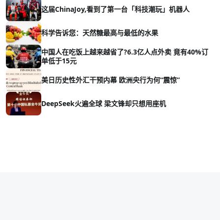
这届ChinaJoy,看到了第一台「科技潮玩」机器人
科学告诉您：天然糖最高与最低的水果
中国人在吃饭上越来越省了?6.3亿人点外卖 竟有40%订
单低于15元
美日历史性外汇干预内幕 欧洲央行为何“震惊”
DeepSeek火遍全球 梁文锋却只想用座机