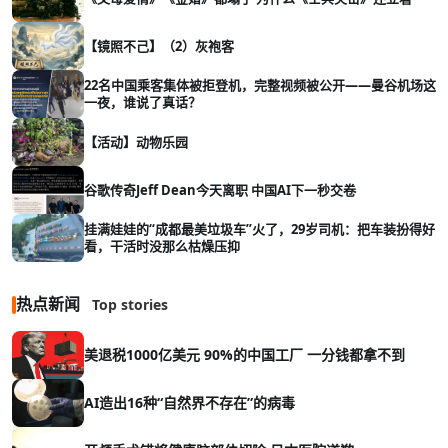
【镜照不己】（2）灰袍客
22名中国乘客集体被拒登机，完整视频被公开——曼谷机场这
一夜，谁说了真话？
【活动】动物乐园
谷歌传奇Jeff Dean今天离职 中国AI下一秒交卷
挂满娃娃的“成都最美垃圾车”火了，29岁司机：把车装扮得好
看，干活时没那么枯燥压抑
热点新闻
Top stories
美退税1000亿美元 90%的中国工厂 一分钱都拿不到
AI造出16种“自然界不存在”的病毒