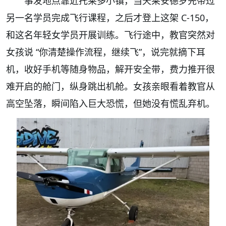
事发地点靠近托莱多小镇，当天莱安德罗先带过
另一名学员完成飞行课程，之后才登上这架 C-150，
和这名年轻女学员开展训练。飞行途中，教官突然对
女孩说 “你清楚操作流程，继续飞”，说完就摘下耳
机，收好手机等随身物品，解开安全带，费力推开很
难开启的舱门，纵身跳出机舱。女孩亲眼看着教官从
高空坠落，瞬间陷入巨大恐慌，但她没有慌乱弃机。