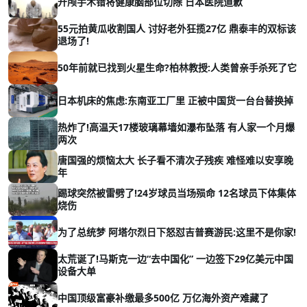
开颅手术错将健康脑部位切除 日本医院道歉
55元拍黄瓜收割国人 讨好老外狂揽27亿 鼎泰丰的双标该
退场了!
50年前就已找到火星生命?柏林教授:人类曾亲手杀死了它
日本机床的焦虑:东南亚工厂里 正被中国货一台台替换掉
热炸了!高温天17楼玻璃幕墙如瀑布坠落 有人家一个月爆
两次
唐国强的烦恼太大 长子看不清次子残疾 难怪难以安享晚
年
踢球突然被雷劈了!24岁球员当场殒命 12名球员下体集体
烧伤
为了总统梦 阿塔尔烈日下怒怼吉普赛游民:这里不是你家!
太荒诞了!马斯克一边“去中国化” 一边签下29亿美元中国
设备大单
中国顶级富豪补缴最多500亿 万亿海外资产难藏了