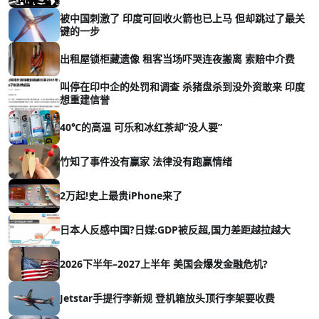
被中国刺激了 印度可回收火箭也已上马 但却跳过了最关
键的一步
出租屋锁柜藏遗像 租客当场吓哭连夜搬离 索赔中介费
叫停在印中企的处罚和调查 杀猪盘杀到没外资敢来 印度
想重建信誉
40℃的高温 可乐和冰红茶却“没人要”
竹知了事件没有赢家 法律没有跑赢情绪
2万起!史上最贵iPhone来了
日本人反感中国?日媒:GDP被反超,国力差距越拉越大
2026下半年–2027上半年 美国会爆发金融危机?
Jetstar手提行李新规 登机箱放头顶行李架要收费