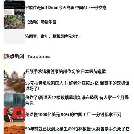
谷歌传奇Jeff Dean今天离职 中国AI下一秒交卷
【活动】动物乐园
沁园春，童年，粗和风吟兄大作
热点新闻
Top stories
开颅手术错将健康脑部位切除 日本医院道歉
55元拍黄瓜收割国人 讨好老外狂揽27亿 鼎泰丰的双标该
退场了!
热炸了!高温天17楼玻璃幕墙如瀑布坠落 有人家一个月爆
两次
美退税1000亿美元 90%的中国工厂 一分钱都拿不到
50年前就已找到火星生命?柏林教授:人类曾亲手杀死了它