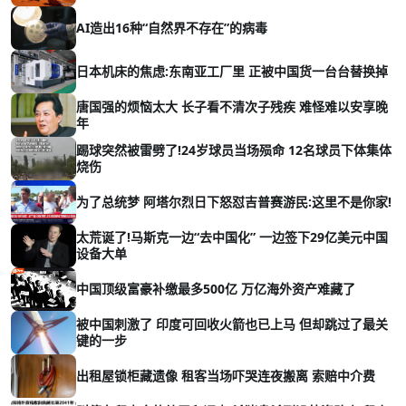
AI造出16种“自然界不存在”的病毒
日本机床的焦虑:东南亚工厂里 正被中国货一台台替换掉
唐国强的烦恼太大 长子看不清次子残疾 难怪难以安享晚
年
踢球突然被雷劈了!24岁球员当场殒命 12名球员下体集体
烧伤
为了总统梦 阿塔尔烈日下怒怼吉普赛游民:这里不是你家!
太荒诞了!马斯克一边“去中国化” 一边签下29亿美元中国
设备大单
中国顶级富豪补缴最多500亿 万亿海外资产难藏了
被中国刺激了 印度可回收火箭也已上马 但却跳过了最关
键的一步
出租屋锁柜藏遗像 租客当场吓哭连夜搬离 索赔中介费