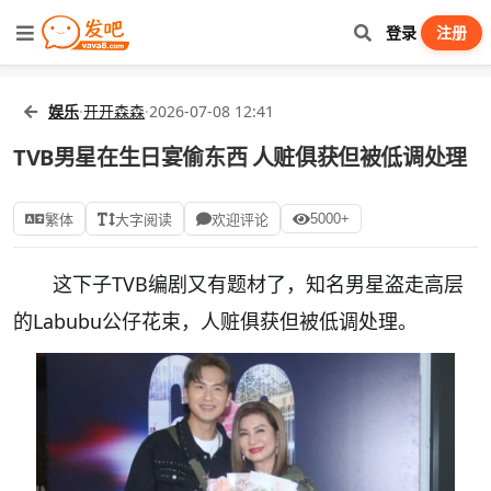
登录
注册
娱乐
·
开开森森
·
2026-07-08 12:41
TVB男星在生日宴偷东西 人赃俱获但被低调处理
5000+
繁体
大字阅读
欢迎评论
这下子TVB编剧又有题材了，知名男星盗走高层
的Labubu公仔花束，人赃俱获但被低调处理。