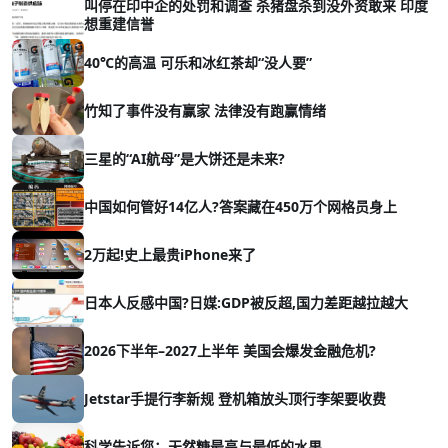
叫停在印中企的处罚和调查 杀猪盘杀到没外资敢来 印度
想重建信誉
40℃的高温 可乐和冰红茶却“没人要”
竹知了事件没有赢家 法律没有跑赢情绪
三星的“AI航母”是大饼还是未来?
中国如何管好14亿人?答案藏在450万个网格员身上
2万起!史上最贵iPhone来了
日本人反感中国?日媒:GDP被反超,国力差距越拉越大
2026下半年–2027上半年 美国会爆发金融危机?
Jetstar手提行李新规 登机箱放头顶行李架要收费
科学告诉您：天然糖最高与最低的水果