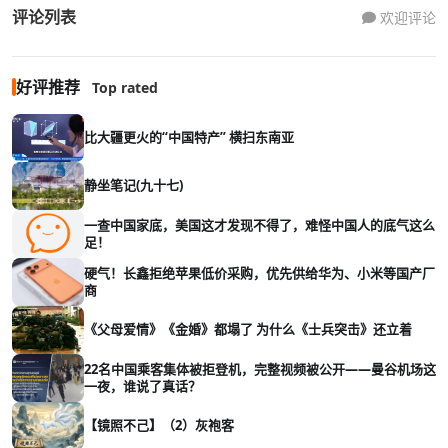
评论列表
欢迎评论
好评推荐
Top rated
比大疆更火的“中国特产” 横扫东南亚
静坐笔记(九十七)
一查中国家底，美国这才发现不得了，难怪中国人的底气这么
足！
硬气！长鑫拒绝苹果低价采购，优先供给华为、小米等国产厂
商
《父母爱情》《金婚》都塌了 为什么《士兵突击》还立着
22名中国乘客集体被拒登机，完整视频被公开——曼谷机场这
一夜，谁说了真话？
【镜照不己】（2）灰袍客