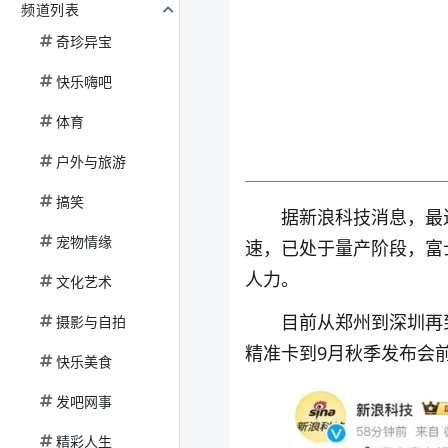
频道列表
奇珍异宝
快乐嗨吧
体育
户外与旅游
搞笑
据新浪科技消息，最
宠物情缘
速，已处于量产阶段，富
人力。
文化艺术
目前从郑州到深圳再
摄影与自拍
精准卡到9月秋季发布会
快乐美食
发吧网事
精彩人生