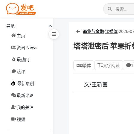
导航
商业与金融
·
钛媒体
·
2026-07
主页
塔塔泄密后 苹果折
资讯 News
最热门
繁体
大字阅读
1
热评
最新原创
文/王新喜
最新评论
我的关注
视频