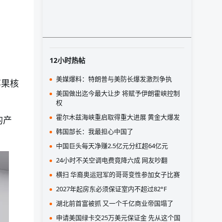
12小时热帖
美媒爆料：特朗普与美防长爆发激烈争执
苹果核
美国做出迄今最大让步 将赋予伊朗霍峡控制
权
霍尔木兹海峡重启取得重大进展 黄金大爆发
的产
韩国部长：我最担心中国了
中国巨头每天净赚2.5亿元分红超64亿元
24小时不关空调电费竟降六成 网友吵翻
横扫 华裔奥运冠军的哥哥变性参加女子比赛
2027年起房东必须保证室内不超过82°F
湖北前首富被抓 又一个千亿商业帝国塌了
申请美国绿卡交25万美元保证金 先从这个国