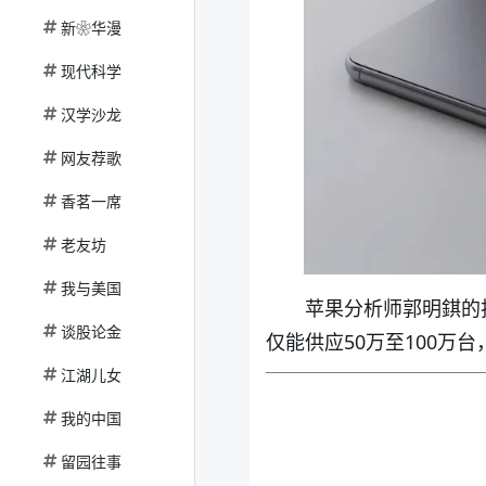
新❀华漫
现代科学
汉学沙龙
网友荐歌
香茗一席
老友坊
我与美国
苹果分析师郭明錤的
谈股论金
仅能供应50万至100万
江湖儿女
我的中国
留园往事