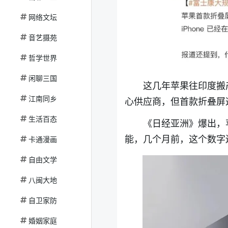
网络文坛
音艺摄苑
哲学世界
闲聊三国
这几年苹果往印度搬
江南同乡
心供应商，但首款折叠屏
生活百态
《日经亚洲》爆出，苹
能，几个月前，这个数字还
卡通漫画
自由文学
八闽大地
自卫家防
婚姻家庭