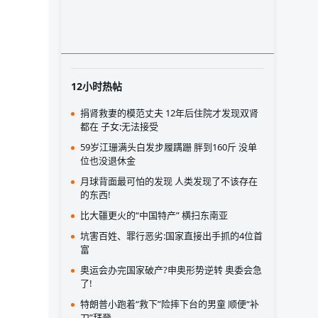
12小时热帖
捐肾救妻的模范丈夫 12年后住院才发现双肾
都在 子女:无法接受
59岁江珊满头白发步履蹒跚 胖到160斤 没单
位也没退休金
月球背面最可怕的发现 人类发现了不该存在
的东西!
比大疆更火的“中国特产” 横扫东南亚
坑害百姓、罪行恶劣:国家直接出手抓的4位首
富
奥运会办完国家破产?申奥形势逆转 奥委会急
了!
特朗普小跑着“救下”险摔下台的男童 顺便“补
刀”拜登