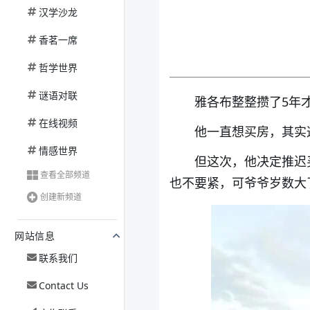
汉学沙龙
香茗一席
哲学世界
谜语对联
雅各布整整攒了5年
在线视频
他一直想买房，其实
情感世界
但这次，他决定推迟
查看全部频道
也不要紧，可爷爷岁数大
创建新频道
网站信息
联系我们
Contact Us