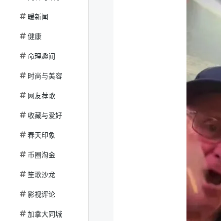
暖新闻
健康
命理趣闻
时尚与美容
网友荐歌
收藏与爱好
春天印象
币圈淘金
笙歌沙龙
影视评论
加拿大同城