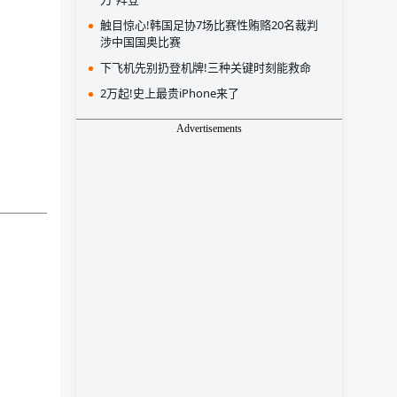
触目惊心!韩国足协7场比赛性贿赂20名裁判
涉中国国奥比赛
下飞机先别扔登机牌!三种关键时刻能救命
2万起!史上最贵iPhone来了
Advertisements