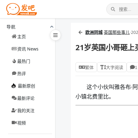
导航
欧洲同城
·
英国那些事儿
·
202
主页
21岁英国小哥砸上
资讯 News
最热门
繁体
大字阅读
1
热评
最新原创
这个小伙叫雅各布·阿尔
小镇北费里比。
最新评论
我的关注
视频