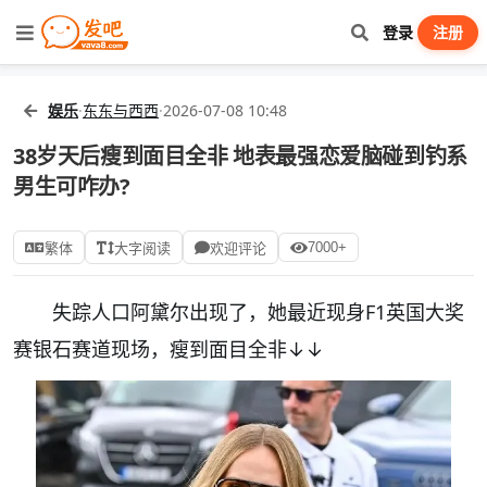
登录
注册
娱乐
·
东东与西西
·
2026-07-08 10:48
38岁天后瘦到面目全非 地表最强恋爱脑碰到钓系
男生可咋办?
7000+
繁体
大字阅读
欢迎评论
失踪人口阿黛尔出现了，她最近现身F1英国大奖
赛银石赛道现场，瘦到面目全非↓↓