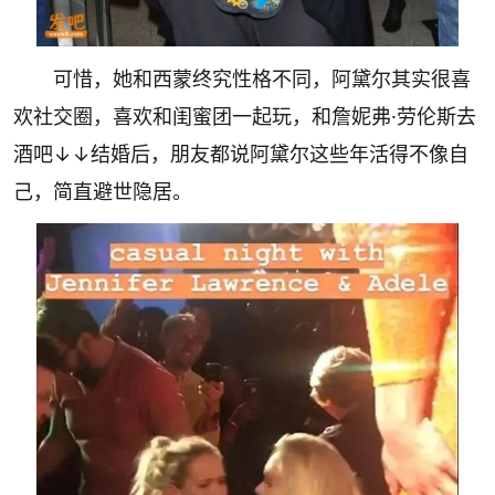
可惜，她和西蒙终究性格不同，阿黛尔其实很喜
欢社交圈，喜欢和闺蜜团一起玩，和詹妮弗·劳伦斯去
酒吧↓↓结婚后，朋友都说阿黛尔这些年活得不像自
己，简直避世隐居。