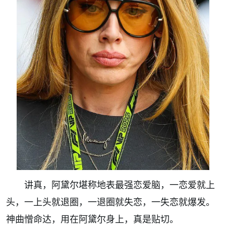
讲真，阿黛尔堪称地表最强恋爱脑，一恋爱就上
头，一上头就退圈，一退圈就失恋，一失恋就爆发。
神曲憎命达，用在阿黛尔身上，真是贴切。