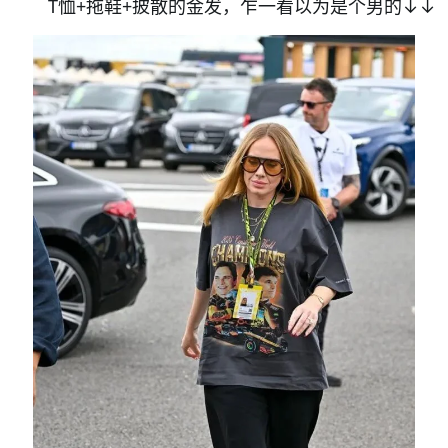
T恤+拖鞋+披散的金发，乍一看以为是个男的↓↓