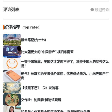
评论列表
欢迎评论
好评推荐
Top rated
静坐笔记(九十七)
比大疆更火的“中国特产” 横扫东南亚
一查中国家底，美国这才发现不得了，难怪中国人的底气这么
足！
硬气！长鑫拒绝苹果低价采购，优先供给华为、小米等国产厂
商
【镜照不己】（2）灰袍客
交作业：沁园春·博物馆观展
知名美女作家称中国压抑不自由 跑到美国送外卖