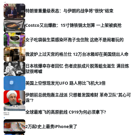
特朗普重量级表态：与伊朗的战争将“很快”结束
Costco又出爆款：15寸铸铁锅太划算 一上架被疯抢
女子吃袋装生菜感染环孢子虫住院 这绝不是闹着玩的
微波炉上过天宫的格兰仕 12万台冰箱却在美国烧出人命
日本核爆幸存者回忆 伤者皮肤成片脱落蛆虫滋生 满目炼
狱很唏嘘
美国上空惊现发光UFO 路人称比飞机大3倍
伊朗前总统炮轰主战派 只想着发国难财 革命卫队“其心可
诛”?
全球最难飞的高原航线 C919为何必须拿下?
2万起!史上最贵iPhone来了