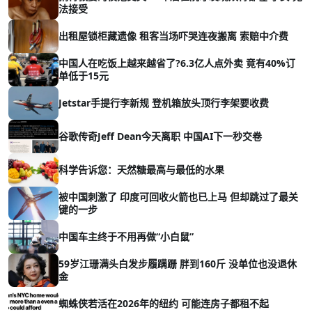
法接受
出租屋锁柜藏遗像 租客当场吓哭连夜搬离 索赔中介费
中国人在吃饭上越来越省了?6.3亿人点外卖 竟有40%订
单低于15元
Jetstar手提行李新规 登机箱放头顶行李架要收费
谷歌传奇Jeff Dean今天离职 中国AI下一秒交卷
科学告诉您：天然糖最高与最低的水果
被中国刺激了 印度可回收火箭也已上马 但却跳过了最关
键的一步
中国车主终于不用再做“小白鼠”
59岁江珊满头白发步履蹒跚 胖到160斤 没单位也没退休
金
蜘蛛侠若活在2026年的纽约 可能连房子都租不起