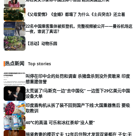
《父母爱情》《金婚》都塌了 为什么《士兵突击》还立着
22名中国乘客集体被拒登机，完整视频被公开——曼谷机场这
一夜，谁说了真话？
【活动】动物乐园
热点新闻
Top stories
叫停在印中企的处罚和调查 杀猪盘杀到没外资敢来 印度
想重建信誉
太荒诞了!马斯克一边“去中国化” 一边签下29亿美元中国
设备大单
印度盾构机从拆了装不回到国产下线:大国重器售后 要吸
取教训
40℃的高温 可乐和冰红茶却“没人要”
捐肾救妻的模范丈夫 12年后住院才发现双肾都在 子女:无