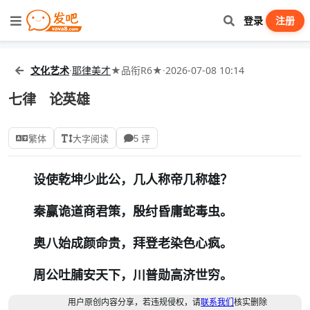
登录
注册
文化艺术
·
耶律美才
★品衔R6★
·
2026-07-08 10:14
七律 论英雄
繁体
大字阅读
5 评
设使乾坤少此公，几人称帝几称雄？
秦赢诡道商君策，殷纣昏庸蛇毒虫。
奥八始成颜命贵，拜登老染色心疯。
周公吐脯安天下，川普勋高济世穷。
用户原创内容分享，若违规侵权，请
联系我们
核实删除