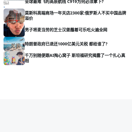
全球最难飞的高原航线 C919为何必须拿下?
莫斯科高端商场一年关店2300家:俄罗斯人不买中国品牌
溢价
男子将麦当劳的芝士汉堡蘸着可乐吃火遍全网
特朗普政府已退还1000亿美元关税 都给谁了?
千万别随便跟AI掏心窝子 斯坦福研究揭露了一个扎心真
相