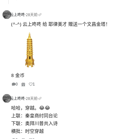
云上咚咚
·
28天前
·
(^-^) 云上咚咚 给 耶律美才 赠送一个文昌金塔！
8 金币
0
1
云上咚咚
·
28天前
·
哈哈，穿越。😂😂
上联：秦皇商纣同台论
下联：奥拜川普共入诗
横批：时空穿越