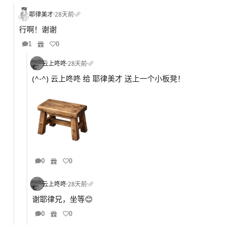
耶律美才
·
28天前
·
行啊！谢谢
1
0
云上咚咚
·
28天前
·
(^-^) 云上咚咚 给 耶律美才 送上一个小板凳！
0
0
云上咚咚
·
28天前
·
谢耶律兄，坐等😊
0
0