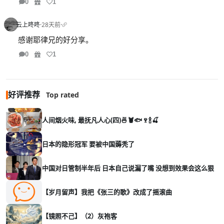
0
1
云上咚咚
·
28天前
·
感谢耶律兄的好分享。
0
1
好评推荐
Top rated
人间烟火味, 最抚凡人心(四)🍜🦞🐟🍷🍾🍒
日本的隐形冠军 要被中国薅秃了
中国对日管制半年后 日本自己说漏了嘴 没想到效果会这么狠
【岁月留声】我把《张三的歌》改成了摇滚曲
【镜照不己】（2）灰袍客