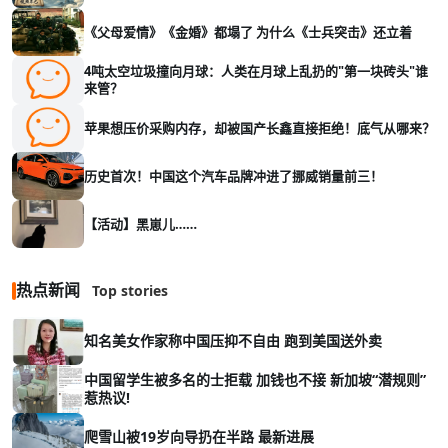
《父母爱情》《金婚》都塌了 为什么《士兵突击》还立着
4吨太空垃圾撞向月球：人类在月球上乱扔的"第一块砖头"谁
来管？
苹果想压价采购内存，却被国产长鑫直接拒绝！底气从哪来？
历史首次！中国这个汽车品牌冲进了挪威销量前三！
【活动】黑崽儿……
热点新闻
Top stories
知名美女作家称中国压抑不自由 跑到美国送外卖
中国留学生被多名的士拒载 加钱也不接 新加坡“潜规则”
惹热议!
爬雪山被19岁向导扔在半路 最新进展