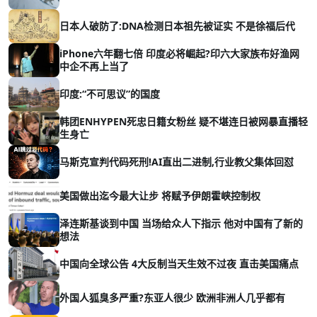
日本人破防了:DNA检测日本祖先被证实 不是徐福后代
iPhone六年翻七倍 印度必将崛起?印六大家族布好渔网
中企不再上当了
印度:“不可思议”的国度
韩团ENHYPEN死忠日籍女粉丝 疑不堪连日被网暴直播轻
生身亡
马斯克宣判代码死刑!AI直出二进制,行业教父集体回怼
美国做出迄今最大让步 将赋予伊朗霍峡控制权
泽连斯基谈到中国 当场给众人下指示 他对中国有了新的
想法
中国向全球公告 4大反制当天生效不过夜 直击美国痛点
外国人狐臭多严重?东亚人很少 欧洲非洲人几乎都有