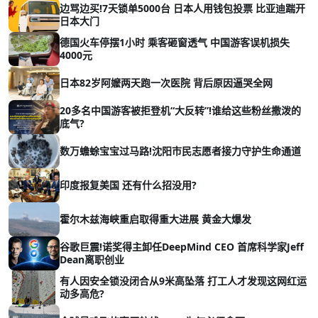
边骂边买!7天锁单5000台 日本人用钱包投票 比亚迪踹开
日本大门
德国火车停摆1小时 乘客砸窗透气 中国游客误机损失
4000元
日本82岁阿嬤两天跑一次医院 背后原因逼哭全网
20多名中国游客被拒登机“大反转”!谁给这些粉丝撒泼的
底气?
数万蟾蜍宝宝过马路!沈阳市民志愿者接力守护生命通道
印度报复美国 还有什么招没用?
霍尔木兹海峡重启取得重大进展 黄金大爆发
谷歌巨震!诺奖得主卸任DeepMind CEO 首席科学家Jeff
Dean离职创业
有人因安全锁没闭合从9米高坠落 打工人才发现这网红运
动多高危?