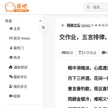
导航
网络文坛
·
talvez
☆★★有
主页
交作业，五言排律
资讯 News
最热门
繁体
大字阅读
8
热评
最新原创
眼中消暗淡，心底透
最新评论
月下三杯酒，花间一
我的关注
曾言垂钓款，现议直
视频
罔顾金银冷，难昭义