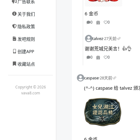
广告联系
6 金币
关于我们
0
0
隐私政策
talvez
·
27天前
·
发吧规则
谢谢荒城兄美言！👍👌
创建APP
0
0
收藏站点
caspase
·
28天前
·
Copyright © 2026
(^-^) caspase 给 tal
vava8.com
6 金币