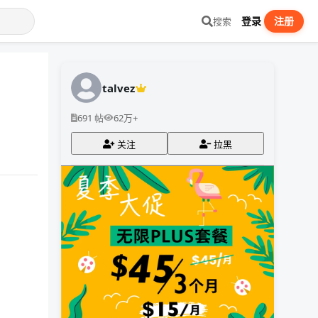
登录
注册
搜索
talvez
691 帖
62万+
关注
拉黑