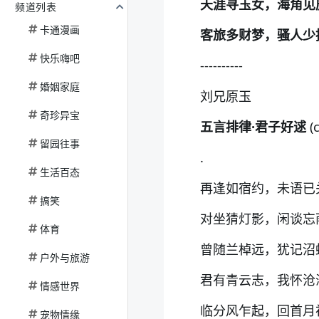
天涯寻玉女，海角见
频道列表
卡通漫画
客旅多财梦，骚人少
快乐嗨吧
----------
婚姻家庭
刘兄原玉
奇珍异宝
五言排律·君子好逑
(c
留园往事
.
生活百态
再逢如宿约，未语已
搞笑
对坐猜灯影，闲谈忘
体育
曾随兰棹远，犹记沼
户外与旅游
君有青云志，我怀沧
情感世界
临分风乍起，回首月
宠物情缘