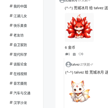
荒城冰月
·
27天前
·
我的中国
(^-^) 荒城冰月 给 talv
江湖儿女
快乐美食
老友坊
自卫家防
6 金币
现代科学
1
0
谈股论金
talvez
·
27天前
·
(^-^) talvez 给 荒城
在线视频
音艺摄苑
汽车与交通
汉学沙龙