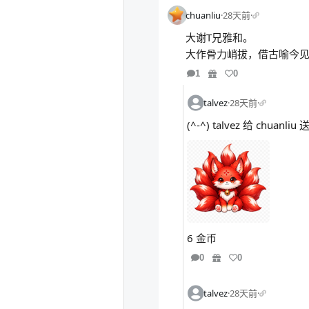
chuanliu
·
28天前
·
大谢T兄雅和。
大作骨力峭拔，借古喻今
1
0
talvez
·
28天前
·
(^-^) talvez 给 chua
6 金币
0
0
talvez
·
28天前
·