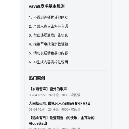
vava8发吧基本规则
1.
不得纠缠骚扰其他网友
2.
严禁人身攻击侮辱言语
3.
禁止违规滥发广告信息
4.
拒绝军事政治宗教话题
5.
请勿发送情色暴力内容
6.
AI生成内容需标注说明
热门原创
【岁月留声】窗外的歌声
08-04 18:22 · 24 评论 · 3000+ 次阅读
人间烟火味, 最抚凡人心(四)🍜🦞🐟🍷🍾🍒
08-04 16:44 · 23 评论 · 4000+ 次阅读
【远山有约】论登顶雪山的快乐，金耳朵的
Alouette山