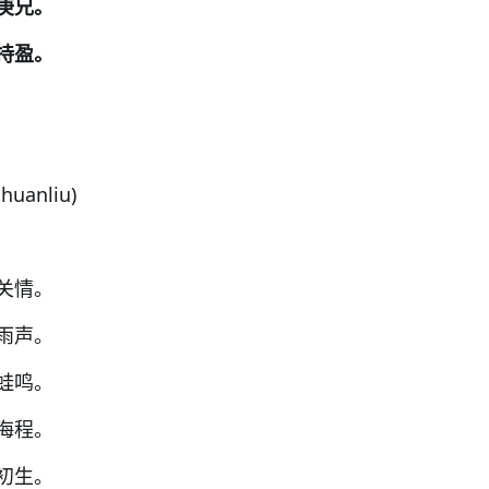
庚兄。
持盈。
huanliu)
关情。
雨声。
蛙鸣。
海程。
初生。