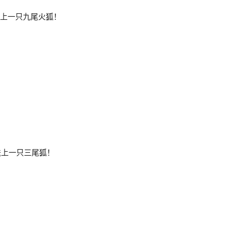
ez 送上一只九尾火狐！
冰月 送上一只三尾狐！