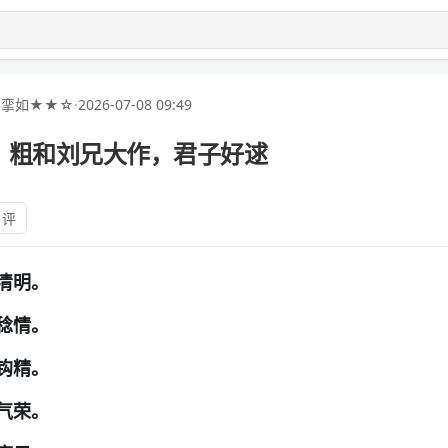
孚挛如★★☆
·
2026-07-08 09:49
，粗和刘兄大作，君子好逑
 评
清明。
稔情。
钩精。
气荣。