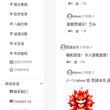
0
0
我与美国
哲学世界
talvez
·
27天前
·
八闽大地
谢谢荒城兄！👌👍
0
0
谜语对联
半百谈
荒城冰月
·
27天前
·
市井蛙鸣
唱和双佳！令人感慨遐思！
查看全部频道
1
0
创建新频道
talvez
·
27天前
·
(^-^) talvez 给 荒城
网站信息
联系我们
Contact Us