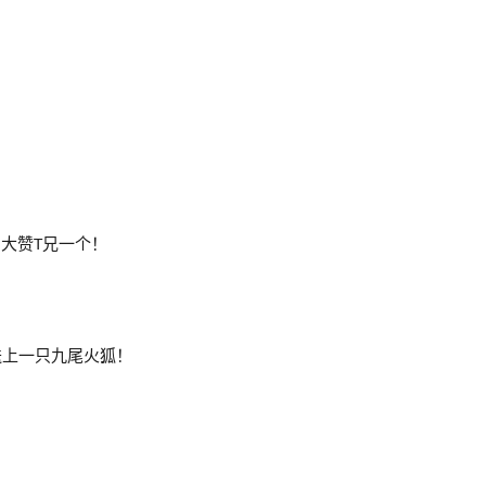
大赞T兄一个！
冰月 送上一只九尾火狐！