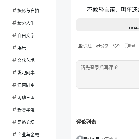
不敢轻言诺，明年还
摄影与自拍
精彩人生
User-
自由文学
收藏
0
关注
分享
娱乐
文化艺术
发吧网事
江南同乡
闲聊三国
新❀华漫
评论列表
网络文坛
商业与金融