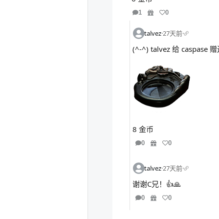
1
0
talvez
·
27天前
·
(^-^) talvez 给 casp
8 金币
0
0
talvez
·
27天前
·
谢谢C兄！👍🙏
0
0