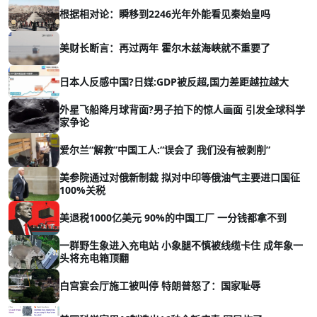
根据相对论：瞬移到2246光年外能看见秦始皇吗
美财长断言：再过两年 霍尔木兹海峡就不重要了
日本人反感中国?日媒:GDP被反超,国力差距越拉越大
外星飞船降月球背面?男子拍下的惊人画面 引发全球科学
家争论
爱尔兰“解救”中国工人:“误会了 我们没有被剥削”
美参院通过对俄新制裁 拟对中印等俄油气主要进口国征
100%关税
美退税1000亿美元 90%的中国工厂 一分钱都拿不到
一群野生象进入充电站 小象腿不慎被线缆卡住 成年象一
头将充电箱顶翻
白宫宴会厅施工被叫停 特朗普怒了：国家耻辱