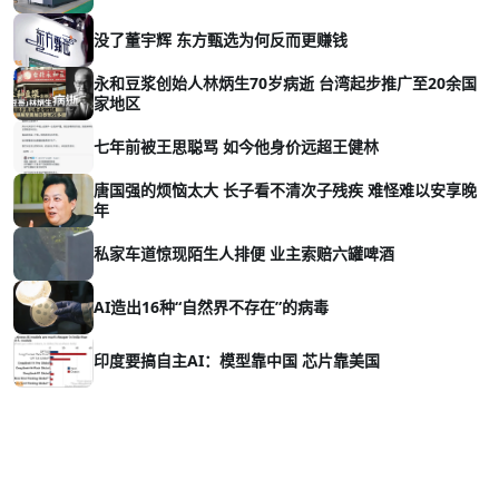
没了董宇辉 东方甄选为何反而更赚钱
永和豆浆创始人林炳生70岁病逝 台湾起步推广至20余国
家地区
七年前被王思聪骂 如今他身价远超王健林
唐国强的烦恼太大 长子看不清次子残疾 难怪难以安享晚
年
私家车道惊现陌生人排便 业主索赔六罐啤酒
AI造出16种“自然界不存在”的病毒
印度要搞自主AI：模型靠中国 芯片靠美国