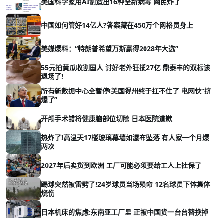
美国科学家用AI制造出16种全新病毒 网民炸了
中国如何管好14亿人?答案藏在450万个网格员身上
美媒爆料：“特朗普希望万斯赢得2028年大选”
55元拍黄瓜收割国人 讨好老外狂揽27亿 鼎泰丰的双标该
退场了!
所有新数据中心全暂停!美国得州终于扛不住了 电网快“挤
爆了”
开颅手术错将健康脑部位切除 日本医院道歉
热炸了!高温天17楼玻璃幕墙如瀑布坠落 有人家一个月爆
两次
2027年后卖货到欧洲 工厂可能必须要给工人上社保了
踢球突然被雷劈了!24岁球员当场殒命 12名球员下体集体
烧伤
日本机床的焦虑:东南亚工厂里 正被中国货一台台替换掉