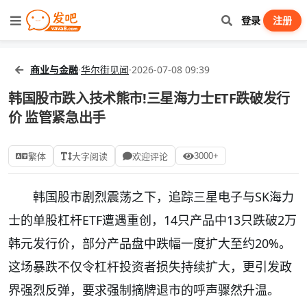
登录
注册
商业与金融
·
华尔街见闻
·
2026-07-08 09:39
韩国股市跌入技术熊市!三星海力士ETF跌破发行
价 监管紧急出手
3000+
繁体
大字阅读
欢迎评论
韩国股市剧烈震荡之下，追踪三星电子与SK海力
士的单股杠杆ETF遭遇重创，14只产品中13只跌破2万
韩元发行价，部分产品盘中跌幅一度扩大至约20%。
这场暴跌不仅令杠杆投资者损失持续扩大，更引发政
界强烈反弹，要求强制摘牌退市的呼声骤然升温。