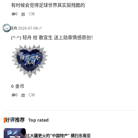
有时候会觉得足球世界其实挺残酷的
0
0
轻舟
·
2026-07-08
·
(^-^) 轻舟 给 散宜生 送上勋章情感原创！
6 金币
0
0
好评推荐
Top rated
比大疆更火的“中国特产” 横扫东南亚