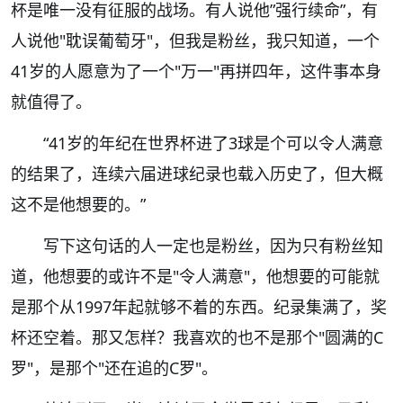
杯是唯一没有征服的战场。有人说他
”
强行续命
”
，有
人说他
"
耽误葡萄牙
"
，但我是粉丝，我只知道，一个
41
岁的人愿意为了一个
"
万一
"
再拼四年，这件事本身
就值得了。
“41
岁的年纪在世界杯进了
3
球是个可以令人满意
的结果了，连续六届进球纪录也载入历史了，但大概
这不是他想要的。
”
写下这句话的人一定也是粉丝，因为只有粉丝知
道，他想要的或许不是
"
令人满意
"
，他想要的可能就
是那个从
1997
年起就够不着的东西。纪录集满了，奖
杯还空着。那又怎样？我喜欢的也不是那个
"
圆满的
C
罗
"
，是那个
"
还在追的
C
罗
"
。