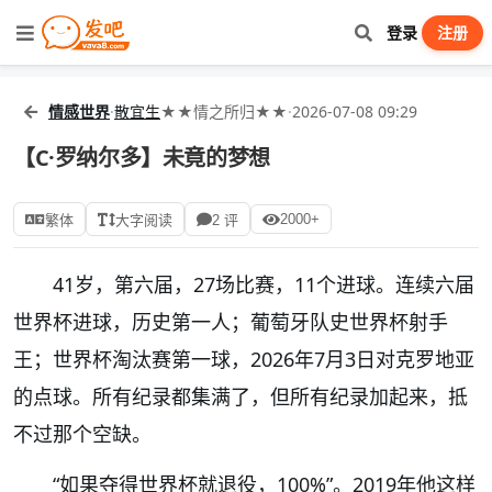
登录
注册
情感世界
·
散宜生
★★情之所归★★
·
2026-07-08 09:29
【C·罗纳尔多】未竟的梦想
2000+
繁体
大字阅读
2 评
41
岁，第六届，
27
场比赛，
11
个进球。连续六届
世界杯进球，历史第一人；葡萄牙队史世界杯射手
王；世界杯淘汰赛第一球，
2026
年
7
月
3
日对克罗地亚
的点球。所有纪录都集满了，但所有纪录加起来，抵
不过那个空缺。
“
如果夺得世界杯就退役，
100%”
。
2019
年他这样