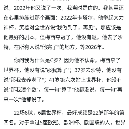
说，
2022
年他又说了一次，我当时是信的。我甚至还
在心里排练过那个画面：
2022
年卡塔尔，他举起大力
神杯，笑着对全世界说
”
我做到了，再见
"
。那应该是
他最好的剧本。但梅西夺冠了，他没有退。他去了沙
特，在所有人说
"
他完了
"
的地方，等
2026
年。
你问我为什么是
C
罗？因为他不认命。梅西拿了
世界杯，他没有说
”
那我算了
"
；
37
岁去沙特，他没有
说
"
那我去养老了
"
；
41
岁第六次站上世界杯，他没有
说
"
那我凑个数
"
。每一句
"
算了
"
他都没说，每一句
"
再
来一次
"
他都说了。
22
场
8
球，
6
届世界杯，最好成绩是
22
岁那年的第
四名。对于拿过
5
座欧冠、欧洲杯、欧国联的人，世界