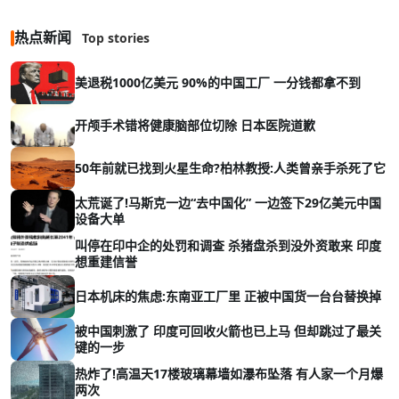
热点新闻
Top stories
美退税1000亿美元 90%的中国工厂 一分钱都拿不到
开颅手术错将健康脑部位切除 日本医院道歉
50年前就已找到火星生命?柏林教授:人类曾亲手杀死了它
太荒诞了!马斯克一边“去中国化” 一边签下29亿美元中国
设备大单
叫停在印中企的处罚和调查 杀猪盘杀到没外资敢来 印度
想重建信誉
日本机床的焦虑:东南亚工厂里 正被中国货一台台替换掉
被中国刺激了 印度可回收火箭也已上马 但却跳过了最关
键的一步
热炸了!高温天17楼玻璃幕墙如瀑布坠落 有人家一个月爆
两次