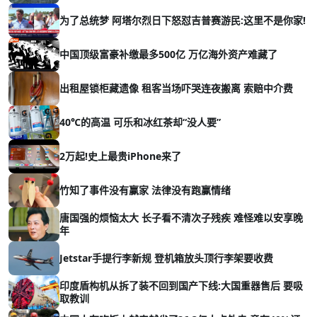
为了总统梦 阿塔尔烈日下怒怼吉普赛游民:这里不是你家!
中国顶级富豪补缴最多500亿 万亿海外资产难藏了
出租屋锁柜藏遗像 租客当场吓哭连夜搬离 索赔中介费
40℃的高温 可乐和冰红茶却“没人要”
2万起!史上最贵iPhone来了
竹知了事件没有赢家 法律没有跑赢情绪
唐国强的烦恼太大 长子看不清次子残疾 难怪难以安享晚
年
Jetstar手提行李新规 登机箱放头顶行李架要收费
印度盾构机从拆了装不回到国产下线:大国重器售后 要吸
取教训