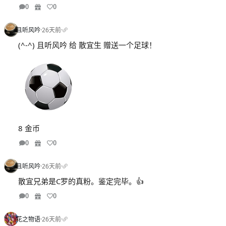
0
0
且听风吟
·
26天前
·
(^-^) 且听风吟 给 散宜生 赠送一个足球！
8 金币
0
0
且听风吟
·
26天前
·
散宜兄弟是C罗的真粉。鉴定完毕。👍
0
0
花之物语
·
26天前
·