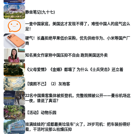
静坐笔记(九十七)
一查中国家底，美国这才发现不得了，难怪中国人的底气这么
足！
硬气！长鑫拒绝苹果低价采购，优先供给华为、小米等国产厂
商
知名美女作家称中国压抑不自由 跑到美国送外卖
《父母爱情》《金婚》都塌了 为什么《士兵突击》还立着
【镜照不己】（2）灰袍客
22名中国乘客集体被拒登机，完整视频被公开——曼谷机场这
一夜，谁说了真话？
【活动】动物乐园
挂满娃娃的“成都最美垃圾车”火了，29岁司机：把车装扮得好
看，干活时没那么枯燥压抑