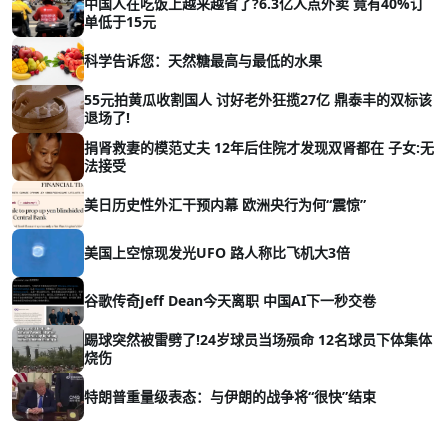
中国人在吃饭上越来越省了?6.3亿人点外卖 竟有40%订
单低于15元
科学告诉您：天然糖最高与最低的水果
55元拍黄瓜收割国人 讨好老外狂揽27亿 鼎泰丰的双标该
退场了!
捐肾救妻的模范丈夫 12年后住院才发现双肾都在 子女:无
法接受
美日历史性外汇干预内幕 欧洲央行为何“震惊”
美国上空惊现发光UFO 路人称比飞机大3倍
谷歌传奇Jeff Dean今天离职 中国AI下一秒交卷
踢球突然被雷劈了!24岁球员当场殒命 12名球员下体集体
烧伤
特朗普重量级表态：与伊朗的战争将“很快”结束