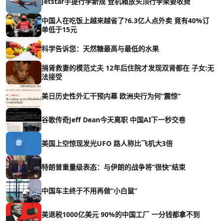
Jetstar手提行李新规 登机箱放头顶行李架要收费
中国人在吃饭上越来越省了?6.3亿人点外卖 竟有40%订
单低于15元
科学告诉您：天然糖最高与最低的水果
捐肾救妻的模范丈夫 12年后住院才发现双肾都在 子女:无
法接受
美日历史性外汇干预内幕 欧洲央行为何“震惊”
谷歌传奇Jeff Dean今天离职 中国AI下一秒交卷
美国上空惊现发光UFO 路人称比飞机大3倍
特朗普重量级表态：与伊朗的战争将“很快”结束
中国车主终于不用再做“小白鼠”
美退税1000亿美元 90%的中国工厂 一分钱都拿不到