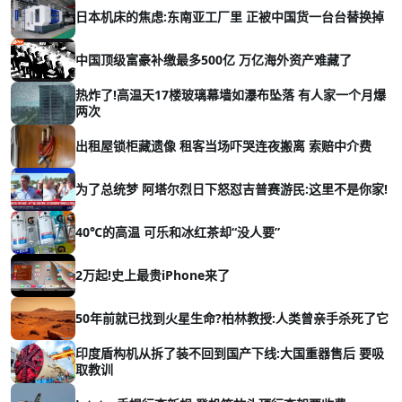
日本机床的焦虑:东南亚工厂里 正被中国货一台台替换掉
中国顶级富豪补缴最多500亿 万亿海外资产难藏了
热炸了!高温天17楼玻璃幕墙如瀑布坠落 有人家一个月爆
两次
出租屋锁柜藏遗像 租客当场吓哭连夜搬离 索赔中介费
为了总统梦 阿塔尔烈日下怒怼吉普赛游民:这里不是你家!
40℃的高温 可乐和冰红茶却“没人要”
2万起!史上最贵iPhone来了
50年前就已找到火星生命?柏林教授:人类曾亲手杀死了它
印度盾构机从拆了装不回到国产下线:大国重器售后 要吸
取教训