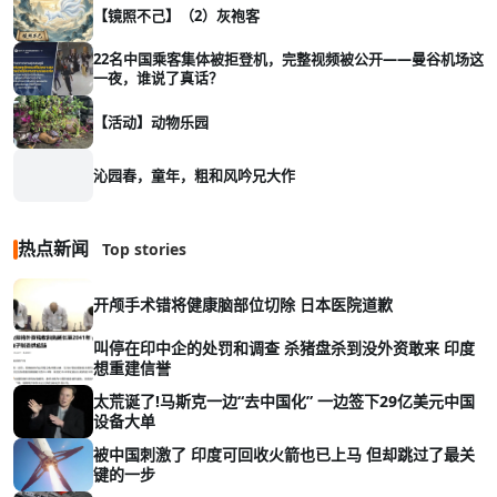
【镜照不己】（2）灰袍客
22名中国乘客集体被拒登机，完整视频被公开——曼谷机场这
一夜，谁说了真话？
【活动】动物乐园
沁园春，童年，粗和风吟兄大作
热点新闻
Top stories
开颅手术错将健康脑部位切除 日本医院道歉
叫停在印中企的处罚和调查 杀猪盘杀到没外资敢来 印度
想重建信誉
太荒诞了!马斯克一边“去中国化” 一边签下29亿美元中国
设备大单
被中国刺激了 印度可回收火箭也已上马 但却跳过了最关
键的一步