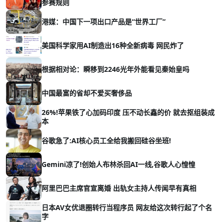
参赛规则
港媒：中国下一项出口产品是“世界工厂”
美国科学家用AI制造出16种全新病毒 网民炸了
根据相对论：瞬移到2246光年外能看见秦始皇吗
中国最富的省却不爱买奢侈品
26%!苹果铁了心加码印度 压不动长鑫的价 就去抠组装成
本
谷歌急了:AI核心员工全给我搬回硅谷坐班!
Gemini凉了!创始人布林杀回AI一线,谷歌人心惶惶
阿里巴巴主席官宣离婚 出轨女主持人传闻早有真相
日本AV女优退圈转行当程序员 网友给这次转行起了个名
字