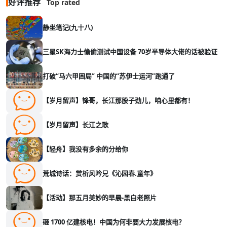
好评推荐
Top rated
静坐笔记(九十八)
三星SK海力士偷偷测试中国设备 70岁半导体大佬的话被验证
打破“马六甲困局” 中国的“苏伊士运河”跑通了
【岁月留声】锋哥，长江那股子劲儿，咱心里都有！
【岁月留声】长江之歌
【轻舟】我没有多余的分给你
荒城诗话：赏析风吟兄《沁园春.童年》
【活动】那五月美妙的早晨-黑白老照片
砸 1700 亿建核电！中国为何非要大力发展核电？