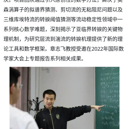
森涡算子的拟谱界猜测、剪切流的无粘阻尼问题以及
三维库埃特流的转捩阈值猜测等流动稳定性领域中一
系列核心数学难题，深刻揭示了亚临界转捩的关键物
理机制，为研究层流到湍流的转捩机理提供了新的理
论工具和数学框架。章志飞教授受邀在2022年国际数
学家大会上专题报告系列相关成果。