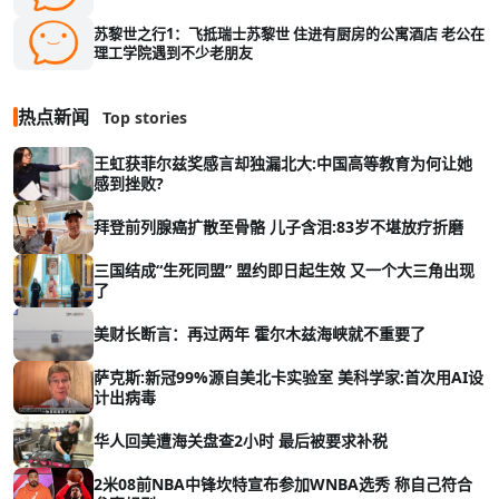
苏黎世之行1：飞抵瑞士苏黎世 住进有厨房的公寓酒店 老公在
理工学院遇到不少老朋友
热点新闻
Top stories
王虹获菲尔兹奖感言却独漏北大:中国高等教育为何让她
感到挫败?
拜登前列腺癌扩散至骨骼 儿子含泪:83岁不堪放疗折磨
三国结成“生死同盟” 盟约即日起生效 又一个大三角出现
了
美财长断言：再过两年 霍尔木兹海峡就不重要了
萨克斯:新冠99%源自美北卡实验室 美科学家:首次用AI设
计出病毒
华人回美遭海关盘查2小时 最后被要求补税
2米08前NBA中锋坎特宣布参加WNBA选秀 称自己符合