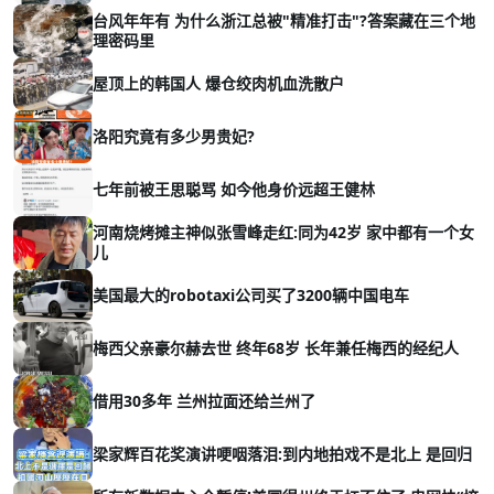
台风年年有 为什么浙江总被"精准打击"?答案藏在三个地
理密码里
屋顶上的韩国人 爆仓绞肉机血洗散户
洛阳究竟有多少男贵妃?
七年前被王思聪骂 如今他身价远超王健林
河南烧烤摊主神似张雪峰走红:同为42岁 家中都有一个女
儿
美国最大的robotaxi公司买了3200辆中国电车
梅西父亲豪尔赫去世 终年68岁 长年兼任梅西的经纪人
借用30多年 兰州拉面还给兰州了
梁家辉百花奖演讲哽咽落泪:到内地拍戏不是北上 是回归