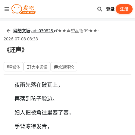
登录
注册
网络文坛
·
ads030828
★★声望品衔R9★★
·
2026-07-08 08:33
《还声》
繁体
大字阅读
欢迎评论
夜雨先落在破瓦上，
再落到孩子脸边。
妇人把被角往里塞了塞，
手背冻得发青，