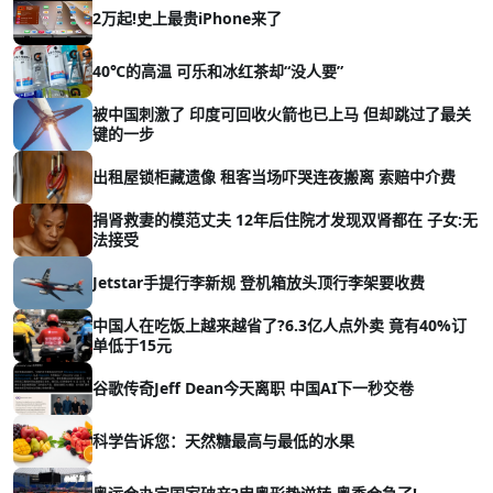
2万起!史上最贵iPhone来了
40℃的高温 可乐和冰红茶却“没人要”
被中国刺激了 印度可回收火箭也已上马 但却跳过了最关
键的一步
出租屋锁柜藏遗像 租客当场吓哭连夜搬离 索赔中介费
捐肾救妻的模范丈夫 12年后住院才发现双肾都在 子女:无
法接受
Jetstar手提行李新规 登机箱放头顶行李架要收费
中国人在吃饭上越来越省了?6.3亿人点外卖 竟有40%订
单低于15元
谷歌传奇Jeff Dean今天离职 中国AI下一秒交卷
科学告诉您：天然糖最高与最低的水果