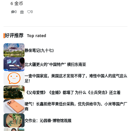
6 金币
0
0
好评推荐
Top rated
静坐笔记(九十七)
比大疆更火的“中国特产” 横扫东南亚
一查中国家底，美国这才发现不得了，难怪中国人的底气这么
足！
《父母爱情》《金婚》都塌了 为什么《士兵突击》还立着
硬气！长鑫拒绝苹果低价采购，优先供给华为、小米等国产厂
商
交作业：沁园春·博物馆观展