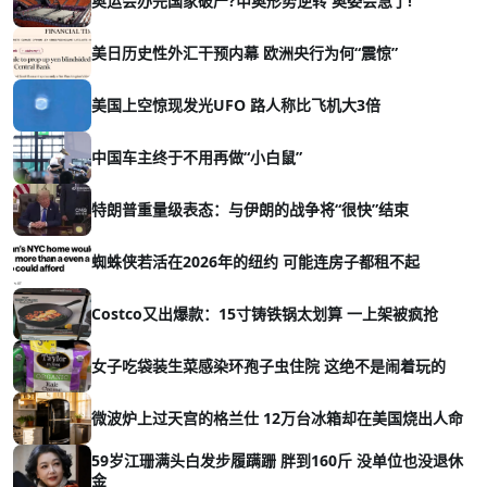
奥运会办完国家破产?申奥形势逆转 奥委会急了!
美日历史性外汇干预内幕 欧洲央行为何“震惊”
美国上空惊现发光UFO 路人称比飞机大3倍
中国车主终于不用再做“小白鼠”
特朗普重量级表态：与伊朗的战争将“很快”结束
蜘蛛侠若活在2026年的纽约 可能连房子都租不起
Costco又出爆款：15寸铸铁锅太划算 一上架被疯抢
女子吃袋装生菜感染环孢子虫住院 这绝不是闹着玩的
微波炉上过天宫的格兰仕 12万台冰箱却在美国烧出人命
59岁江珊满头白发步履蹒跚 胖到160斤 没单位也没退休
金