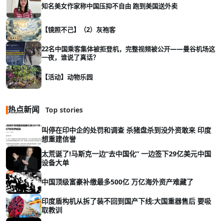
知名美女作家称中国压抑不自由 跑到美国送外卖
【镜照不己】（2）灰袍客
22名中国乘客集体被拒登机，完整视频被公开——曼谷机场这
一夜，谁说了真话？
【活动】动物乐园
热点新闻
Top stories
叫停在印中企的处罚和调查 杀猪盘杀到没外资敢来 印度
想重建信誉
太荒诞了!马斯克一边“去中国化” 一边签下29亿美元中国
设备大单
中国顶级富豪补缴最多500亿 万亿海外资产难藏了
印度盾构机从拆了装不回到国产下线:大国重器售后 要吸
取教训