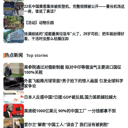
22名中国乘客集体被拒登机，完整视频被公开——曼谷机场这
一夜，谁说了真话？
【活动】动物乐园
挂满娃娃的“成都最美垃圾车”火了，29岁司机：把车装扮得好
看，干活时没那么枯燥压抑
热点新闻
Top stories
美参院通过对俄新制裁 拟对中印等俄油气主要进口国征
100%关税
外星飞船降月球背面?男子拍下的惊人画面 引发全球科学
家争论
日本人反感中国?日媒:GDP被反超,国力差距越拉越大
美退税1000亿美元 90%的中国工厂 一分钱都拿不到
爱尔兰“解救”中国工人:“误会了 我们没有被剥削”