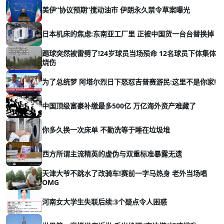
美伊“协议预期”搅动油市 伊朗永久禁令草案曝光
日本机床的焦虑:东南亚工厂里 正被中国货一台台替换掉
踢球突然被雷劈了!24岁球员当场殒命 12名球员下体集体
烧伤
为了总统梦 阿塔尔烈日下怒怼吉普赛游民:这里不是你家!
中国顶级富豪补缴最多500亿 万亿海外资产难藏了
你多久换一次床单 不勤洗等于睡在垃圾堆
西方所谓主流精英的虚伪与双重标准暴露无遗
天津大爷不跳水了改骑车!赛前一字马热身 老外当场唱
OMG
河南女大学生失联后续:3个疑点令人困惑