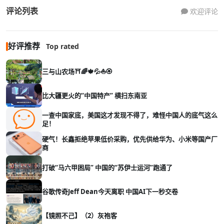
评论列表
欢迎评论
好评推荐
Top rated
三与山农场⛩️🌈🍁💦⛵🏵️
比大疆更火的“中国特产” 横扫东南亚
一查中国家底，美国这才发现不得了，难怪中国人的底气这么
足！
硬气！长鑫拒绝苹果低价采购，优先供给华为、小米等国产厂
商
打破“马六甲困局” 中国的“苏伊士运河”跑通了
谷歌传奇Jeff Dean今天离职 中国AI下一秒交卷
【镜照不己】（2）灰袍客