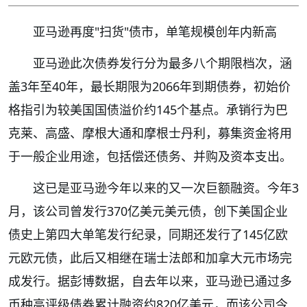
亚马逊再度"扫货"债市，单笔规模创年内新高
亚马逊此次债券发行分为最多八个期限档次，涵
盖3年至40年，最长期限为2066年到期债券，初始价
格指引为较美国国债溢价约145个基点。承销行为巴
克莱、高盛、摩根大通和摩根士丹利，募集资金将用
于一般企业用途，包括偿还债务、并购及资本支出。
这已是亚马逊今年以来的又一次巨额融资。今年3
月，该公司曾发行370亿美元美元债，创下美国企业
债史上第四大单笔发行纪录，同期还发行了145亿欧
元欧元债，此后又相继在瑞士法郎和加拿大元市场完
成发行。据彭博数据，自去年以来，亚马逊已通过多
币种高评级债券累计融资约820亿美元，而该公司今