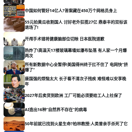
中国如何管好14亿人?答案藏在450万个网格员身上
55元拍黄瓜收割国人 讨好老外狂揽27亿 鼎泰丰的双标该
退场了!
开颅手术错将健康脑部位切除 日本医院道歉
热炸了!高温天17楼玻璃幕墙如瀑布坠落 有人家一个月爆
两次
所有新数据中心全暂停!美国得州终于扛不住了 电网快“挤
爆了”
唐国强的烦恼太大 长子看不清次子残疾 难怪难以安享晚
年
2027年后卖货到欧洲 工厂可能必须要给工人上社保了
AI造出16种“自然界不存在”的病毒
50年前就已找到火星生命?柏林教授:人类曾亲手杀死了它