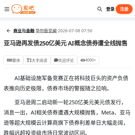
登录
注册
商业与金融
·
华尔街见闻
·
2026-07-08 07:50
亚马逊再发债250亿美元 AI概念债券遭全线抛售
4000+
繁体
大字阅读
欢迎评论
AI基础设施军备竞赛正在将科技巨头的资产负债
表推向历史极限，债券市场的警报随之拉响。
亚马逊周二启动新一轮250亿美元美元债发行，
消息一出，AI相关债券遭遇大规模抛售，Meta、亚马
逊等超大规模云计算商旗下债券利差单日大幅走阔，
跌幅远超投资级市场日常波动区间。