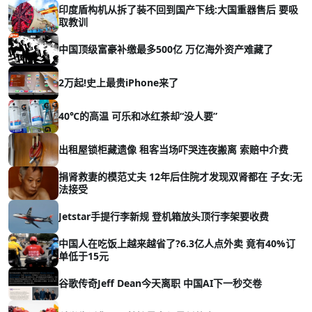
印度盾构机从拆了装不回到国产下线:大国重器售后 要吸
取教训
中国顶级富豪补缴最多500亿 万亿海外资产难藏了
2万起!史上最贵iPhone来了
40℃的高温 可乐和冰红茶却“没人要”
出租屋锁柜藏遗像 租客当场吓哭连夜搬离 索赔中介费
捐肾救妻的模范丈夫 12年后住院才发现双肾都在 子女:无
法接受
Jetstar手提行李新规 登机箱放头顶行李架要收费
中国人在吃饭上越来越省了?6.3亿人点外卖 竟有40%订
单低于15元
谷歌传奇Jeff Dean今天离职 中国AI下一秒交卷