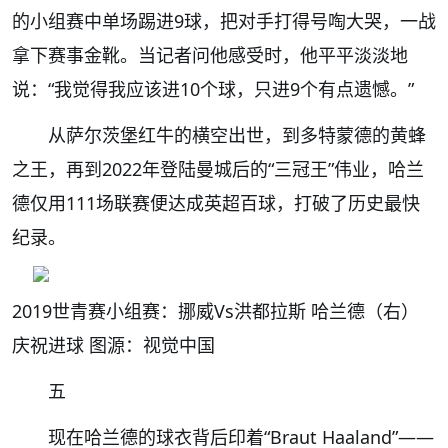
的小组赛中单场踢进9球，把对手打得号啕大哭，一战
拿下赛事金靴。当记者问他感受时，他平平淡淡地
说：“我觉得我应该进10个球，只进9个有点遗憾。”
从萨尔茨堡红牛的横空出世，到多特蒙德的黄蜂
之王，再到2022年登陆曼城后的“三冠王”伟业，哈兰
德仅用111场联赛便达成英超百球，打破了历史最快
纪录。
2019世青赛小组赛：挪威Vs洪都拉斯 哈兰德（右）
庆祝进球 图源：视觉中国
五
现在哈兰德的球衣背后印着“Braut Haaland”——