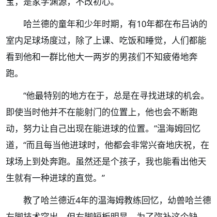
宝，是家学渊源，不改初心。
哈兰德的童年和少年时期，有10年都在布吕讷的
室内足球场度过，除了上课、吃饭和睡觉，人们都能
看到他和一群比他大一两岁的男孩们不知疲倦地奔
跑。
“他最特别的地方在于，总是在寻找进球的机会。
即使当时他并不在能射门的位置上，他也会不断跑
动，努力让自己出现在能进球的位置。”温海姆回忆
道，“而且每当他进球时，他都会非常兴奋地庆祝，在
球场上到处奔跑。虽然还是个孩子，我也能看出他天
生就有一种进球的直觉。”
教了哈兰德近4年的温海姆教练回忆，幼兽哈兰德
左脚技术突出，但右脚短板明显。为了弥补这个缺