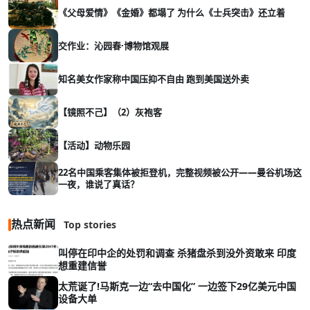
《父母爱情》《金婚》都塌了 为什么《士兵突击》还立着
交作业：沁园春·博物馆观展
知名美女作家称中国压抑不自由 跑到美国送外卖
【镜照不己】（2）灰袍客
【活动】动物乐园
22名中国乘客集体被拒登机，完整视频被公开——曼谷机场这
一夜，谁说了真话？
热点新闻
Top stories
叫停在印中企的处罚和调查 杀猪盘杀到没外资敢来 印度
想重建信誉
太荒诞了!马斯克一边“去中国化” 一边签下29亿美元中国
设备大单