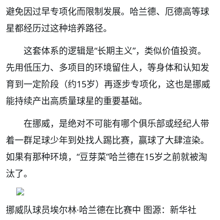
避免因过早专项化而限制发展。哈兰德、厄德高等球
星都经历过这种培养路径。
这套体系的逻辑是“长期主义”，类似价值投资。
先用低压力、多项目的环境留住人，等身体和认知发
育到一定阶段（约15岁）再逐步专项化，这也是挪威
能持续产出高质量球星的重要基础。
在挪威，是绝对不可能有哪个俱乐部或经纪人带
着一群足球少年到处找人踢比赛，赢球了大肆渲染。
如果有那种环境，“豆芽菜”哈兰德在15岁之前就被淘
汰了。
挪威队球员埃尔林·哈兰德在比赛中 图源：新华社