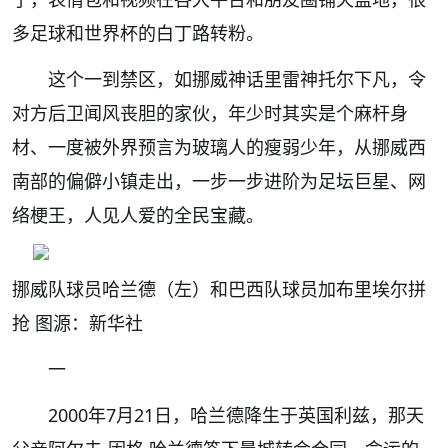
多足球和世界杯的白丁路转粉。
这个一到禁区，如挪威神话里雷神托尔下凡，令
对方后卫闻风丧胆的家伙，年少时其实是个麻杆身
材、一度被外界预言为玻璃人的瘦弱少年，从挪威西
南部的偏僻小镇走出，一步一步进阶为足坛巨星、网
络梗王，人见人爱的全民宝藏。
挪威队球员哈兰德（左）和巴西队球员加布里埃尔拼
抢 图源：新华社
一
2000年7月21日，哈兰德降生于英国利兹，那天