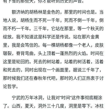
有下雪的那些天，你才能听到历史的声音。
额济纳的胡杨林是金色的，那里的时间也是。当
地人说，胡杨生而不死一千年，死而不倒一千年，倒
而不朽一千年。三千年，它站在那里，等一个秋天的
绽放。我不知道这是科学还是传说。站在那片金黄
里，我是会笃信的。每一棵胡杨都像一个老人，皮肤
皲裂，脊背弯曲，头上顶着一蓬热烈的火焰。时间在
这里是轮回的。死去的树站着，站着的树活着，活着
和死去的，同时出现在一个画面里，据说三千年了，
那时候我们还在春秋年代吧，那时的人们正热衷于讨
论哲学。
宁武的万年冰洞，让我对
”
时间
”
这件事彻底糊涂
了。山西，夏天，洞外三十几度，洞里是零下。冰柱