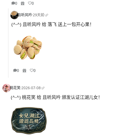
0
0
且听风吟
·
29天前
·
(^-^) 且听风吟 给 落飞 送上一包开心果！
0
0
桃花笑
·
2026-07-08
·
(^-^) 桃花笑 给 且听风吟 颁发认证江湖儿女！