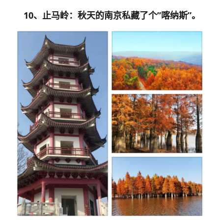
10
、止马岭：秋天的南京私藏了个
”
喀纳斯
”
。