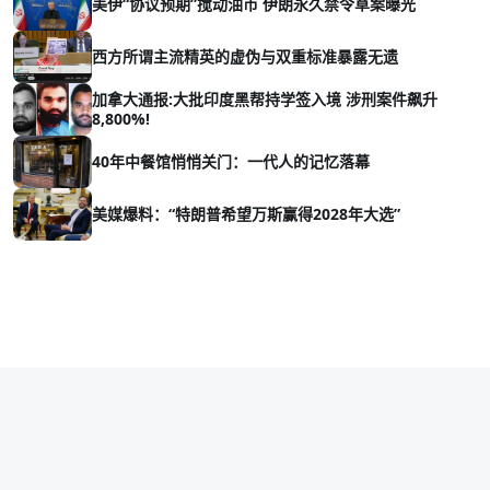
美伊“协议预期”搅动油市 伊朗永久禁令草案曝光
西方所谓主流精英的虚伪与双重标准暴露无遗
加拿大通报:大批印度黑帮持学签入境 涉刑案件飙升
8,800%!
40年中餐馆悄悄关门：一代人的记忆落幕
美媒爆料：“特朗普希望万斯赢得2028年大选”