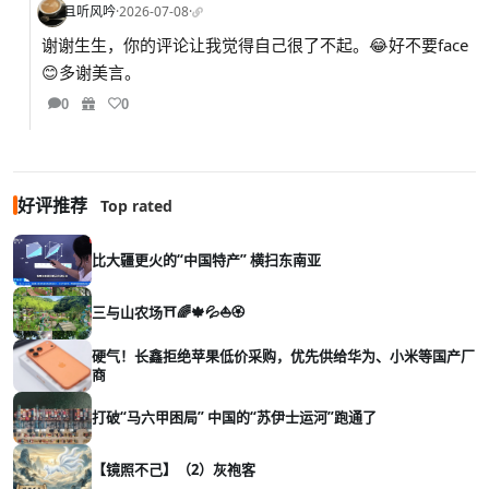
且听风吟
·
2026-07-08
·
谢谢生生，你的评论让我觉得自己很了不起。😂好不要face
😊多谢美言。
0
0
好评推荐
Top rated
比大疆更火的“中国特产” 横扫东南亚
三与山农场⛩️🌈🍁💦⛵🏵️
硬气！长鑫拒绝苹果低价采购，优先供给华为、小米等国产厂
商
打破“马六甲困局” 中国的“苏伊士运河”跑通了
【镜照不己】（2）灰袍客