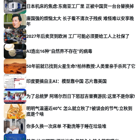
日本机床的焦虑:东南亚工厂里 正被中国货一台台替换掉
唐国强的烦恼太大 长子看不清次子残疾 难怪难以安享晚
年
2027年后卖货到欧洲 工厂可能必须要给工人上社保了
AI造出16种“自然界不存在”的病毒
50年前就已找到火星生命?柏林教授:人类曾亲手杀死了它
印度要搞自主AI：模型靠中国 芯片靠美国
为了总统梦 阿塔尔烈日下怒怼吉普赛游民:这里不是你家!
明明气温逼近40℃ 怎么就立秋了?被误会的节气:立秋到
底是个啥
你多久换一次床单 不勤洗等于睡在垃圾堆