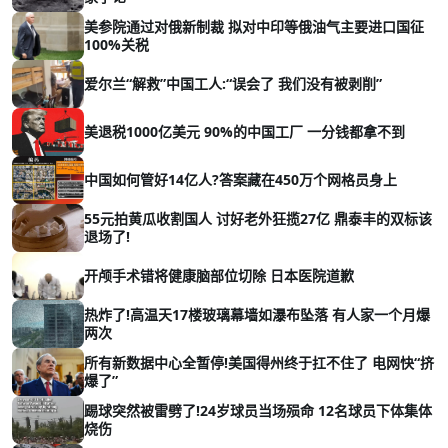
美参院通过对俄新制裁 拟对中印等俄油气主要进口国征
100%关税
爱尔兰“解救”中国工人:“误会了 我们没有被剥削”
美退税1000亿美元 90%的中国工厂 一分钱都拿不到
中国如何管好14亿人?答案藏在450万个网格员身上
55元拍黄瓜收割国人 讨好老外狂揽27亿 鼎泰丰的双标该
退场了!
开颅手术错将健康脑部位切除 日本医院道歉
热炸了!高温天17楼玻璃幕墙如瀑布坠落 有人家一个月爆
两次
所有新数据中心全暂停!美国得州终于扛不住了 电网快“挤
爆了”
踢球突然被雷劈了!24岁球员当场殒命 12名球员下体集体
烧伤