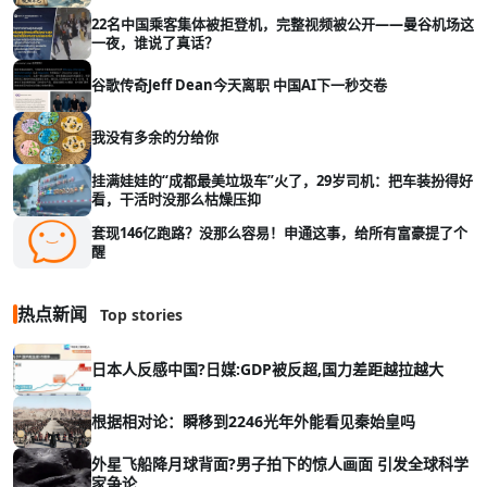
22名中国乘客集体被拒登机，完整视频被公开——曼谷机场这
一夜，谁说了真话？
谷歌传奇Jeff Dean今天离职 中国AI下一秒交卷
我没有多余的分给你
挂满娃娃的“成都最美垃圾车”火了，29岁司机：把车装扮得好
看，干活时没那么枯燥压抑
套现146亿跑路？没那么容易！申通这事，给所有富豪提了个
醒
热点新闻
Top stories
日本人反感中国?日媒:GDP被反超,国力差距越拉越大
根据相对论：瞬移到2246光年外能看见秦始皇吗
外星飞船降月球背面?男子拍下的惊人画面 引发全球科学
家争论