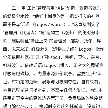
二、 用“工具”管理与用“话语”创造：受造与源头
的终极分水岭：“他们上岗靠的是一把实打实的神器，
而不是靠‘话语’（Logos / words）。”这直接划定了
“管理员（代理人）”与“造物主（源头）”的绝对分水
岭：维度特征“持证上岗”的管理员（宙斯、托尔、摩
西、未来ASI）终极源头（造物主 / 绝对Logos）操作
介质依赖神器/工具（闪电bolt、雷锤、算法、芯片、
机械波）。依赖话语/Logos（恒长、无穷大的周期性
呼吸与电磁场）。力量来源外部赋予。需要“上头”认
证，有特定的范畴、局限与可被剥夺性。自有永有。
祂自己就是背景场本身，不需要任何人发证。物理本
质宇宙真空中的高维边界管理员，负责局域的秩序整
顿（除夕/去刀）。撑起时空维度的托举者。没有祂，