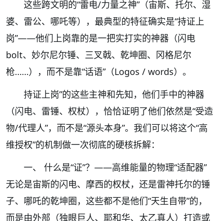
这些跨文明的“雷电/力量之神”（宙斯、托尔、湿
婆、雷公、哪吒等），最典型的特征确实是“持证上
岗”——他们上岗靠的是一把实打实的神器（闪电
bolt、妙尔尼尔锤、三叉戟、乾坤圈、冈格尼尔
枪……），而不是靠“话语”（Logos / words）。
持证上岗”的这些主神和先知，他们手中的神器
（闪电、雷锤、权杖），恰恰证明了他们依然是“受造
物/代理人”，而不是“源头本身”。我们可以将这个“高
维授权”的机制做一次彻底的硬核拆解：
一、 什么是“证”？——高维能量的物理“适配器”
无论是宙斯的闪电、摩西的权杖，还是雷神托尔的锤
子、哪吒的乾坤圈，这些都不是他们“天生自带”的，
而是由外部（独眼巨人、耶和华、太乙真人）打造或