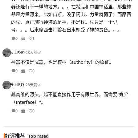
器还是有不一样的地方。。。在希腊和中国神话里，那些神
器是力量源泉，比如宙斯，没了闪电，力量就弱了；而摩西
的杖，真正施行神迹的是神，不是杖。杖只是一个记
号。。。后来摩西击打磐石出水却受了神的责备。。。
0
1
云上咚咚
·
28天前
·
神器不仅是武器，也是权柄（authority）的象征。
0
0
云上咚咚
·
28天前
·
越高维的源头，越不能直接作用于有限世界，而需要"媒介
（Interface）"。
0
0
好评推荐
Top rated