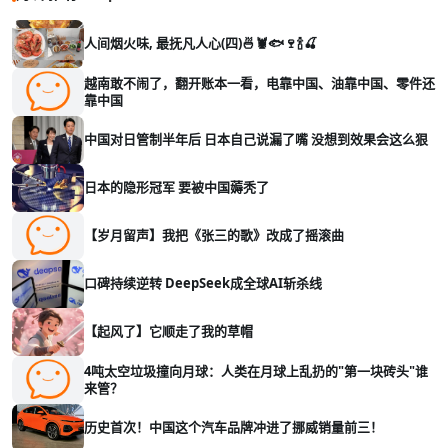
人间烟火味, 最抚凡人心(四)🍜🦞🐟🍷🍾🍒
越南敢不闹了，翻开账本一看，电靠中国、油靠中国、零件还
靠中国
中国对日管制半年后 日本自己说漏了嘴 没想到效果会这么狠
日本的隐形冠军 要被中国薅秃了
【岁月留声】我把《张三的歌》改成了摇滚曲
口碑持续逆转 DeepSeek成全球AI斩杀线
【起风了】它顺走了我的草帽
4吨太空垃圾撞向月球：人类在月球上乱扔的"第一块砖头"谁
来管？
历史首次！中国这个汽车品牌冲进了挪威销量前三！