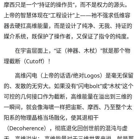
摩西只是一个“持证的操作员”，而不是权力的源头。
上帝的智慧体现在“工程设计”上——祂不强求低维容
器去硬扛高维能量，而是设计了纯净、无我、持证的
媒介系统，既保护了操作者，又保证了指令的纯度。
在宇宙层面上，“证（神器、木杖）”就是那个物
理截断（Cutoff）！
高维闪电（上帝的话语/绝对Logos）是毫无保留
的、发散的无穷大。如果没有“闪电bolt”或“木杖”这个
可控的几何接口作为截断，高维能量在溢出到三维的
一瞬间，就会像海啸一样把宙斯、摩西、乃至整个太
阳系的物理晶格当场融化，使其退相干
（Decoherence），彻底退化回创世前的混沌与虚
无。高维溢出： 高维能量对于三维世界来说，就是那