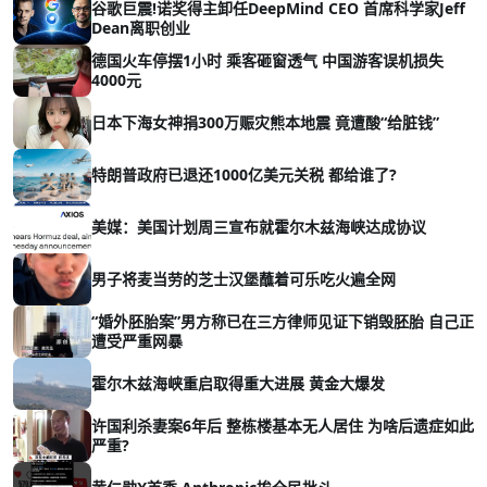
谷歌巨震!诺奖得主卸任DeepMind CEO 首席科学家Jeff
Dean离职创业
德国火车停摆1小时 乘客砸窗透气 中国游客误机损失
4000元
日本下海女神捐300万赈灾熊本地震 竟遭酸“给脏钱”
特朗普政府已退还1000亿美元关税 都给谁了?
美媒：美国计划周三宣布就霍尔木兹海峡达成协议
男子将麦当劳的芝士汉堡蘸着可乐吃火遍全网
“婚外胚胎案”男方称已在三方律师见证下销毁胚胎 自己正
遭受严重网暴
霍尔木兹海峡重启取得重大进展 黄金大爆发
许国利杀妻案6年后 整栋楼基本无人居住 为啥后遗症如此
严重?