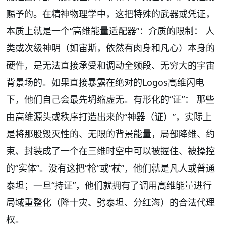
赐予的。在精神物理学中，这把特殊的武器或凭证，
本质上就是一个“高维能量适配器”：介质的限制： 人
类或次级神明（如宙斯，依然有肉身和凡心）本身的
硬件，是无法直接承受和调动全频段、无穷大的宇宙
背景场的。如果直接暴露在绝对的Logos高维闪电
下，他们自己会最先坍缩虚无。有形化的“证”： 那些
由高维源头或秩序打造出来的“神器（证）”，实际上
是将那股毁灭性的、无限的背景能量，局部降维、约
束、封装成了一个在三维时空中可以被握住、被操控
的“实体”。没有这把“枪”或“杖”，他们就是凡人或普通
泰坦；一旦“持证”，他们就拥有了调用高维能量进行
局域重整化（降十灾、劈泰坦、分红海）的合法代理
权。