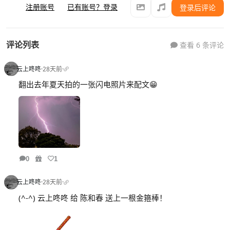
注册账号
已有账号？登录
登录后评论
评论列表
查看 6 条评论
云上咚咚
·
28天前
·
翻出去年夏天拍的一张闪电照片来配文😁
0
1
云上咚咚
·
28天前
·
(^-^) 云上咚咚 给 陈和春 送上一根金箍棒！