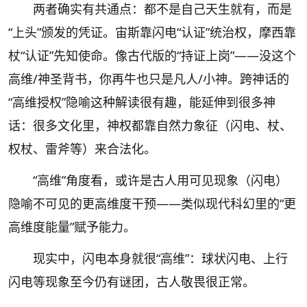
两者确实有共通点：都不是自己天生就有，而是
“上头”颁发的凭证。宙斯靠闪电“认证”统治权，摩西靠
杖“认证”先知使命。像古代版的“持证上岗”——没这个
高维/神圣背书，你再牛也只是凡人/小神。跨神话的
“高维授权”隐喻这种解读很有趣，能延伸到很多神
话：很多文化里，神权都靠自然力象征（闪电、杖、
权杖、雷斧等）来合法化。
“高维”角度看，或许是古人用可见现象（闪电）
隐喻不可见的更高维度干预——类似现代科幻里的“更
高维度能量”赋予能力。
现实中，闪电本身就很“高维”：球状闪电、上行
闪电等现象至今仍有谜团，古人敬畏很正常。