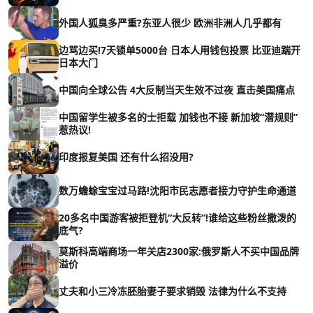
外国人狐臭多严重?东亚人很少 欧洲非洲人几乎都有
边骂边买!7天锁单5000台 日本人用钱包投票 比亚迪踹开
日本大门
中国向全球公告 4大反制当天生效不过夜 直击美国痛点
中国留学生被多名的士拒载 加钱也不接 新加坡“潜规则”
惹热议!
印度报复美国 还有什么招没用?
数万蟾蜍宝宝过马路!沈阳市民志愿者接力守护生命通道
20多名中国游客被拒登机“大反转”!谁给这些粉丝撒泼的
底气?
莫斯科高端商场一年关店2300家:俄罗斯人不买中国品牌
溢价
丈夫和小三冷冻胚胎妻子要求销毁 法律为什么不支持