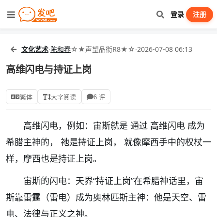
登录
注册
文化艺术
·
陈和春
☆★声望品衔R8★☆
·
2026-07-08 06:13
高维闪电与持证上岗
繁体
大字阅读
6 评
高维闪电，例如：宙斯就是 通过 高维闪电 成为
希腊主神的， 祂是持证上岗， 就像摩西手中的权杖一
样，摩西也是持证上岗。
宙斯的闪电：天界“持证上岗”在希腊神话里，宙
斯靠雷霆（雷电）成为奥林匹斯主神：他是天空、雷
电、法律与正义之神。