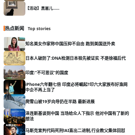
【活动】黑崽儿……
热点新闻
Top stories
知名美女作家称中国压抑不自由 跑到美国送外卖
日本人破防了:DNA检测日本祖先被证实 不是徐福后代
印度:“不可思议”的国度
iPhone六年翻七倍 印度必将崛起?印六大家族布好渔网
中企不再上当了
爬雪山被19岁向导扔在半路 最新进展
泽连斯基谈到中国 当场给众人下指示 他对中国有了新的
想法
马斯克宣判代码死刑!AI直出二进制,行业教父集体回怼