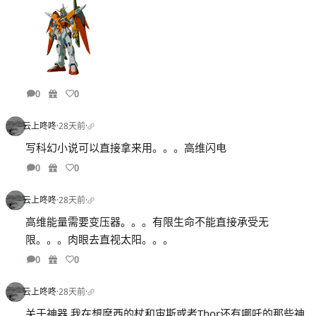
0
0
云上咚咚
·
28天前
·
写科幻小说可以直接拿来用。。。高维闪电
0
0
云上咚咚
·
28天前
·
高维能量需要变压器。。。有限生命不能直接承受无
限。。。肉眼去直视太阳。。。
0
0
云上咚咚
·
28天前
·
关于神器,我在想摩西的杖和宙斯或者Thor还有哪吒的那些神