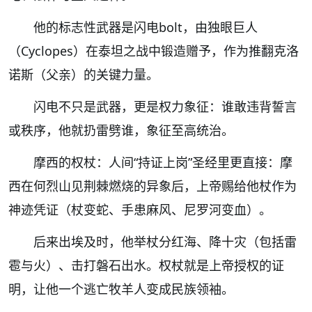
他的标志性武器是闪电bolt，由独眼巨人
（Cyclopes）在泰坦之战中锻造赠予，作为推翻克洛
诺斯（父亲）的关键力量。
闪电不只是武器，更是权力象征：谁敢违背誓言
或秩序，他就扔雷劈谁，象征至高统治。
摩西的权杖：人间“持证上岗”圣经里更直接：摩
西在何烈山见荆棘燃烧的异象后，上帝赐给他杖作为
神迹凭证（杖变蛇、手患麻风、尼罗河变血）。
后来出埃及时，他举杖分红海、降十灾（包括雷
雹与火）、击打磐石出水。权杖就是上帝授权的证
明，让他一个逃亡牧羊人变成民族领袖。