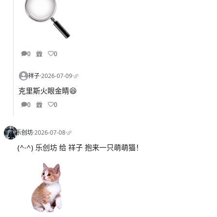
0
0
祥子
·
2026-07-09
·
克里斯火眼金睛😆
0
0
乐创坊
·
2026-07-08
·
(^-^) 乐创坊 给 祥子 抱来一只萌萌猫！