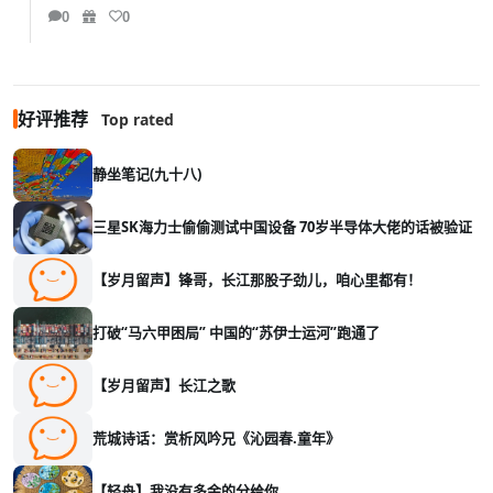
0
0
好评推荐
Top rated
静坐笔记(九十八)
三星SK海力士偷偷测试中国设备 70岁半导体大佬的话被验证
【岁月留声】锋哥，长江那股子劲儿，咱心里都有！
打破“马六甲困局” 中国的“苏伊士运河”跑通了
【岁月留声】长江之歌
荒城诗话：赏析风吟兄《沁园春.童年》
【轻舟】我没有多余的分给你