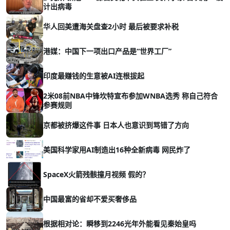
计出病毒
华人回美遭海关盘查2小时 最后被要求补税
港媒：中国下一项出口产品是“世界工厂”
印度最赚钱的生意被AI连根拔起
2米08前NBA中锋坎特宣布参加WNBA选秀 称自己符合
参赛规则
京都被挤爆这件事 日本人也意识到骂错了方向
美国科学家用AI制造出16种全新病毒 网民炸了
SpaceX火箭残骸撞月视频 假的？
中国最富的省却不爱买奢侈品
根据相对论：瞬移到2246光年外能看见秦始皇吗