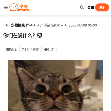
登录
注册
宠物情缘
·
祥子
★★声望品衔R10★★
·
2026-07-08 06:00
你们在说什么？🐱
繁体
大字阅读
6 评