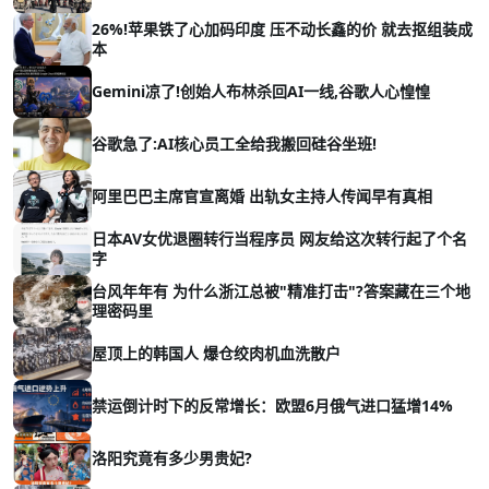
26%!苹果铁了心加码印度 压不动长鑫的价 就去抠组装成
本
Gemini凉了!创始人布林杀回AI一线,谷歌人心惶惶
谷歌急了:AI核心员工全给我搬回硅谷坐班!
阿里巴巴主席官宣离婚 出轨女主持人传闻早有真相
日本AV女优退圈转行当程序员 网友给这次转行起了个名
字
台风年年有 为什么浙江总被"精准打击"?答案藏在三个地
理密码里
屋顶上的韩国人 爆仓绞肉机血洗散户
禁运倒计时下的反常增长：欧盟6月俄气进口猛增14%
洛阳究竟有多少男贵妃?