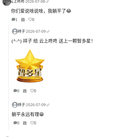
云上咚咚
·
2026-07-08
·
你们爱说啥说啥，我躺平了😂
1
0
祥子
·
2026-07-09
·
(^-^) 祥子 给 云上咚咚 送上一颗智多星！
0
0
祥子
·
2026-07-09
·
躺平永远有理😁
0
0