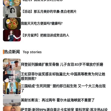
【活动】那五月美妙的早晨-黑白老照片
我能天天吃方便面吗?健康吗?
【岁月留声】把眼泪讲成笑话的人
热点新闻
Top stories
拜登前列腺癌扩散至骨骼 儿子含泪:83岁不堪放疗折磨
王虹获菲尔兹奖感言却独漏北大:中国高等教育为何让她
感到挫败?
三国结成“生死同盟” 盟约即日起生效 又一个大三角出现
了
美财长断言：再过两年 霍尔木兹海峡就不重要了
萨克斯:新冠99%源自美北卡实验室 美科学家:首次用AI设