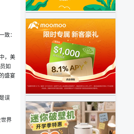
一致：
中，美
官员如
的盛宴
是误
全世界