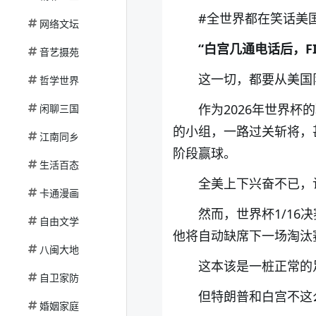
#全世界都在笑话美国
网络文坛
“白宫几通电话后，FI
音艺摄苑
这一切，都要从美国
哲学世界
作为2026年世界
闲聊三国
的小组，一路过关斩将，
江南同乡
阶段赢球。
生活百态
全美上下兴奋不已，
卡通漫画
然而，世界杯1/1
自由文学
他将自动缺席下一场淘汰
八闽大地
这本该是一桩正常的
自卫家防
但特朗普和白宫不这
婚姻家庭