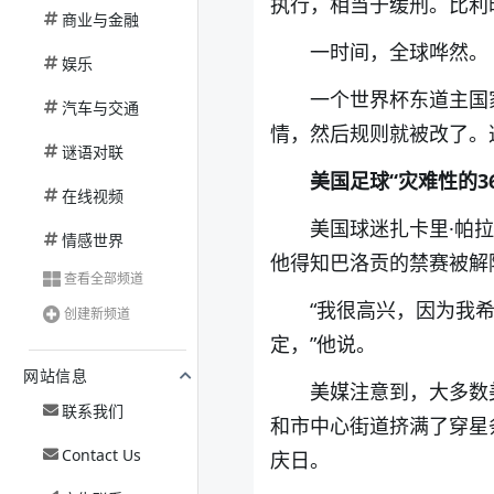
执行，相当于缓刑。比利
商业与金融
一时间，全球哗然。
娱乐
一个世界杯东道主国
汽车与交通
情，然后规则就被改了。
谜语对联
美国足球“灾难性的3
在线视频
美国球迷扎卡里·帕
情感世界
他得知巴洛贡的禁赛被解
查看全部频道
“我很高兴，因为我
创建新频道
定，”他说。
网站信息
美媒注意到，大多数
联系我们
和市中心街道挤满了穿星
Contact Us
庆日。