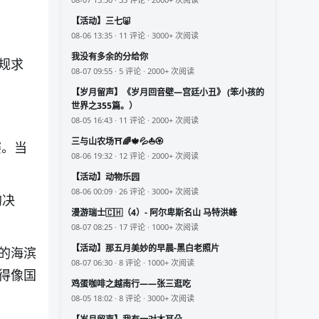
【活动】三七🐷
08-06 13:35 · 11 评论 · 3000+ 次阅读
我没有多余的分给你
规求
08-07 09:55 · 5 评论 · 2000+ 次阅读
【岁月留声】《岁月回音壁—宫廷小丑》 (笨小孩的
世界之355篇。）
08-05 16:43 · 11 评论 · 2000+ 次阅读
三与山农场⛩️🌈🍁💦⛵🏵️
赛。当
08-06 19:32 · 12 评论 · 2000+ 次阅读
【活动】动物乐园
08-06 00:09 · 26 评论 · 3000+ 次阅读
的决
漫游瑞士🇨🇭（4）- 阿尔卑斯名山 马特洪峰
08-07 08:25 · 17 评论 · 1000+ 次阅读
【活动】那五月美妙的早晨-黑白老照片
的海滨
08-07 06:30 · 8 评论 · 1000+ 次阅读
得像国
鸡蛋咖啡之越南行——张三逛吃
08-05 18:02 · 8 评论 · 3000+ 次阅读