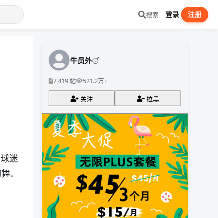
登录
注册
搜索
牛员外
7,419 帖
521.2万+
关注
拉黑
国球迷
的舞。