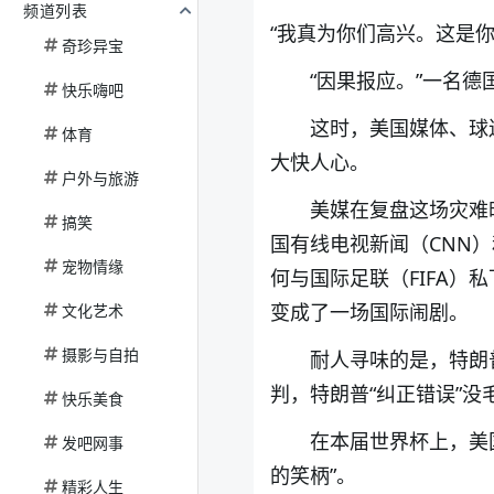
频道列表
“我真为你们高兴。这是
奇珍异宝
“因果报应。”一名
快乐嗨吧
这时，美国媒体、球
体育
大快人心。
户外与旅游
美媒在复盘这场灾难
搞笑
国有线电视新闻（CNN
宠物情缘
何与国际足联（FIFA
变成了一场国际闹剧。
文化艺术
摄影与自拍
耐人寻味的是，特朗
判，特朗普“纠正错误”
快乐美食
在本届世界杯上，美
发吧网事
的笑柄”。
精彩人生