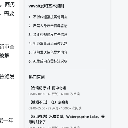
氛。商务
vava8发吧基本规则
，需要
1.
不得纠缠骚扰其他网友
。
2.
严禁人身攻击侮辱言语
3.
禁止违规滥发广告信息
4.
拒绝军事政治宗教话题
新审查
5.
请勿发送情色暴力内容
被解
6.
AI生成内容需标注说明
普颁发
热门原创
【台湾纪行 9】雨中北埔
08-06 10:59 · 46 评论 · 4000+ 次阅读
【镜照不己】（2）灰袍客
08-06 05:00 · 29 评论 · 10000+ 次阅读
【远山有约】水精灵湖，Waterpsprite Lake，养
缓一年
眼时刻来了
08-07 13:50 · 33 评论 · 2000+ 次阅读