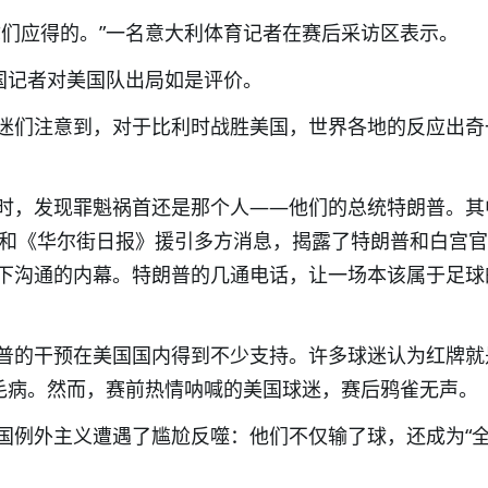
你们应得的。”一名意大利体育记者在赛后采访区表示。
德国记者对美国队出局如是评价。
迷们注意到，对于比利时战胜美国，世界各地的反应出奇
时，发现罪魁祸首还是那个人——他们的总统特朗普。其
）和《华尔街日报》援引多方消息，揭露了特朗普和白宫
）私下沟通的内幕。特朗普的几通电话，让一场本该属于足球
普的干预在美国国内得到不少支持。许多球迷认为红牌就
没毛病。然而，赛前热情呐喊的美国球迷，赛后鸦雀无声。
国例外主义遭遇了尴尬反噬：他们不仅输了球，还成为“