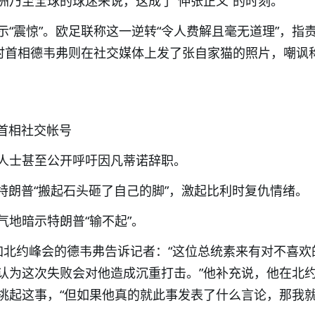
洲乃至全球的球迷来说，这成了“伸张正义”的时刻。
示“震惊”。欧足联称这一逆转“令人费解且毫无道理”，指
利时首相德韦弗则在社交媒体上发了张自家猫的照片，嘲讽称
时首相社交帐号
人士甚至公开呼吁因凡蒂诺辞职。
，特朗普“搬起石头砸了自己的脚”，激起比利时复仇情绪。
气地暗示特朗普“输不起”。
加北约峰会的德韦弗告诉记者：“这位总统素来有对不喜欢
认为这次失败会对他造成沉重打击。”他补充说，他在北
挑起这事，“但如果他真的就此事发表了什么言论，那我