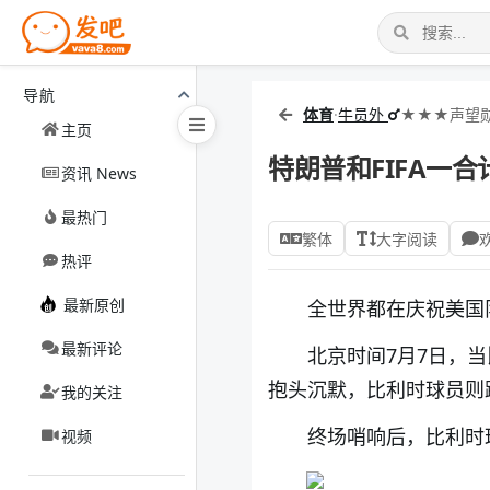
导航
体育
·
牛员外
★★★声望勋
主页
特朗普和FIFA一
资讯 News
最热门
繁体
大字阅读
热评
最新原创
全世界都在庆祝美国
最新评论
北京时间7月7日，
抱头沉默，比利时球员则跳
我的关注
终场哨响后，比利时
视频