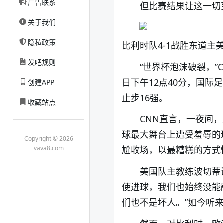
广告联系
但比赛结果让这一切
关于我们
隐私政策
比利时队4-1战胜东道主美
发吧规则
“世界杯泡沫破裂，”
日下午12点40分，国
创建APP
止步16强。
收藏站点
CNN直言，一夜间
球最大舞台上遭受羞辱的
Copyright © 2026
vava8.com
尬收场，以最糟糕的方式
美国队主教练波切蒂
使进球，我们也始终没能
们也不是坏人。”如今听