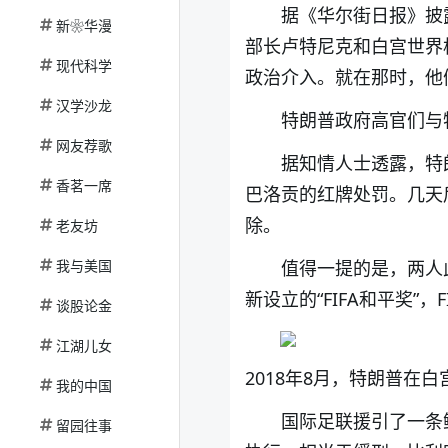
据《华尔街日报》披
新❀华漫
部长卢特尼克和白宫世界
现代科学
政治介入。就在那时，他
汉学沙龙
特朗普政府高官们与
网友荐歌
据知情人士透露，特
香茗一席
巴洛贡的红牌处罚。几天
除。
老友坊
我与美国
值得一提的是，两人
新设立的“FIFA和平奖”
谈股论金
江湖儿女
2018年8月，特朗普在
我的中国
国际足联援引了一条
留园往事