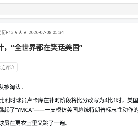
衔R13★★★
·
2026-07-08 05:34
合计，“全世界都在笑话美国”
欢迎评论
队被淘汰。
当比利时球员卢卡库在补时阶段将比分改写为4比1时，美
起了“YMCA”——一支模仿美国总统特朗普标志性动作
球员在更衣室里又跳了一遍。