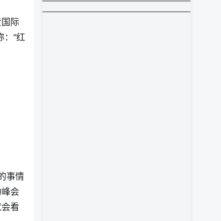
责国际
：“红
的事情
约峰会
就会看