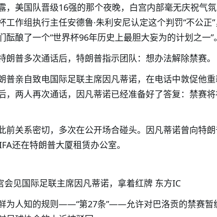
露，美国队晋级16强的那个夜晚，白宫内部毫无庆祝气
杯工作组执行主任安德鲁·朱利安尼认定这个判罚“不公正”
们酝酿了一个“世界杯96年历史上最胆大妄为的计划之一”
特朗普多次通话后，特朗普指示团队：想办法解除禁赛。
朗普亲自致电国际足联主席因凡蒂诺，在电话中敦促他重
后，两人再次通话，因凡蒂诺已经准备好了答复：禁赛将
此前关系密切，多次在公开场合碰头。因凡蒂诺曾向特朗
，FIFA还在特朗普大厦租赁办公室。
白宫会见国际足联主席因凡蒂诺，拿着红牌 东方IC
鲜为人知的规则——“第27条”——允许对巴洛贡的禁赛暂