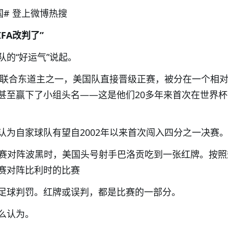
# 登上微博热搜
FA改判了”
队的“好运气”说起。
杯的联合东道主之一，美国队直接晋级正赛，被分在一个相
甚至赢下了小组头名——这是他们20多年来首次在世界
认为自家球队有望自2002年以来首次闯入四分之一决赛
6决赛对阵波黑时，美国头号射手巴洛贡吃到一张红牌。按
赛对阵比利时的比赛
足球判罚。红牌或误判，都是比赛的一部分。
么认为。