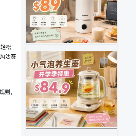
对轻松
杯淘汰赛
。
照规则，