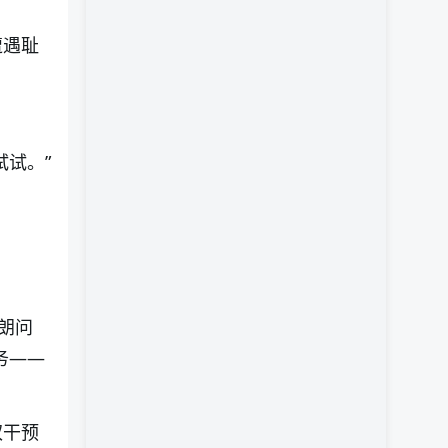
遭遇耻
试试。”
朗问
务——
权干预