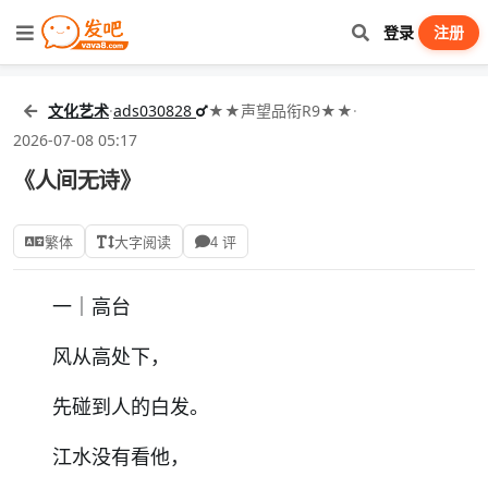
登录
注册
文化艺术
·
ads030828
★★声望品衔R9★★
·
2026-07-08 05:17
《人间无诗》
繁体
大字阅读
4 评
一｜高台
风从高处下，
先碰到人的白发。
江水没有看他，