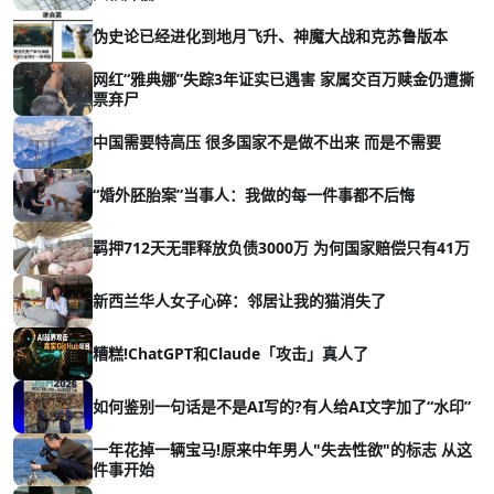
伪史论已经进化到地月飞升、神魔大战和克苏鲁版本
网红“雅典娜”失踪3年证实已遇害 家属交百万赎金仍遭撕
票弃尸
中国需要特高压 很多国家不是做不出来 而是不需要
“婚外胚胎案”当事人：我做的每一件事都不后悔
羁押712天无罪释放负债3000万 为何国家赔偿只有41万
新西兰华人女子心碎：邻居让我的猫消失了
糟糕!ChatGPT和Claude「攻击」真人了
如何鉴别一句话是不是AI写的?有人给AI文字加了“水印”
一年花掉一辆宝马!原来中年男人"失去性欲"的标志 从这
件事开始