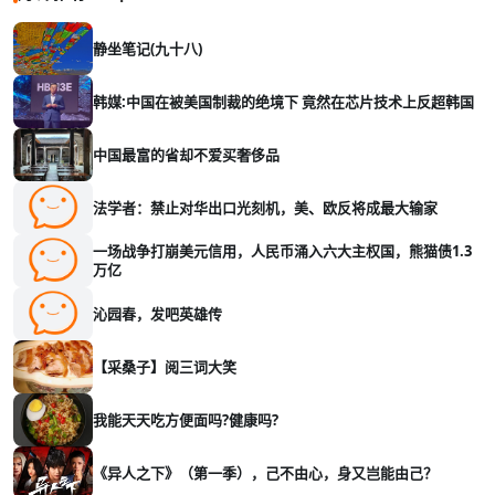
静坐笔记(九十八)
韩媒:中国在被美国制裁的绝境下 竟然在芯片技术上反超韩国
中国最富的省却不爱买奢侈品
法学者：禁止对华出口光刻机，美、欧反将成最大输家
一场战争打崩美元信用，人民币涌入六大主权国，熊猫债1.3
万亿
沁园春，发吧英雄传
【采桑子】阅三词大笑
我能天天吃方便面吗?健康吗?
《异人之下》（第一季），己不由心，身又岂能由己？