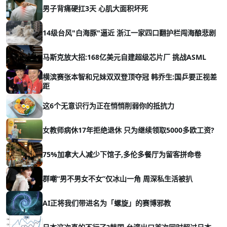
男子背痛硬扛3天 心肌大面积坏死
14级台风"白海豚"逼近 浙江一家四口翻护栏闯海酿悲剧
马斯克放大招:168亿美元自建超级芯片厂 挑战ASML
横滨赛张本智和兄妹双双登顶夺冠 韩乔生:国乒要正视差
距
这6个无意识行为正在悄悄削弱你的抵抗力
女教师病休17年拒绝退休 只为继续领取5000多欧工资?
75%加拿大人减少下馆子,多伦多餐厅为留客拼命卷
群嘲“男不男女不女”仅冰山一角 周深私生活被扒
AI正将我们带进名为「螺旋」的赛博邪教