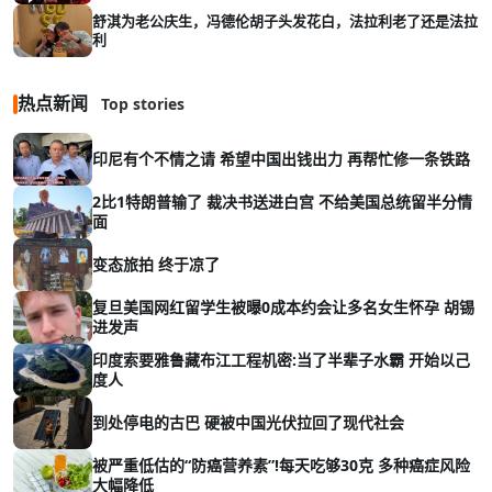
舒淇为老公庆生，冯德伦胡子头发花白，法拉利老了还是法拉
利
热点新闻
Top stories
印尼有个不情之请 希望中国出钱出力 再帮忙修一条铁路
2比1特朗普输了 裁决书送进白宫 不给美国总统留半分情
面
变态旅拍 终于凉了
复旦美国网红留学生被曝0成本约会让多名女生怀孕 胡锡
进发声
印度索要雅鲁藏布江工程机密:当了半辈子水霸 开始以己
度人
到处停电的古巴 硬被中国光伏拉回了现代社会
被严重低估的“防癌营养素”!每天吃够30克 多种癌症风险
大幅降低