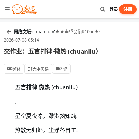
登录
注册
网络文坛
·
chuanliu
★★声望品衔R10★★
·
2026-07-08 05:14
交作业：五言排律·微热 (chuanliu）
繁体
大字阅读
2 评
五言排律·
微热
(chuanliu）
.
星空夏夜凉，渺渺孰知熵。
热散无归处，尘浮各自忙。