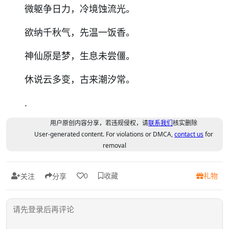
微躯争日力，冷境蚀流光。
欲纳千秋气，先温一饭香。
神仙原是梦，生息未尝僵。
休说云多变，古来潮汐常。
.
用户原创内容分享，若违规侵权，请
联系我们
核实删除
User-generated content. For violations or DMCA,
contact us
for
removal
收藏
礼物
0
关注
分享