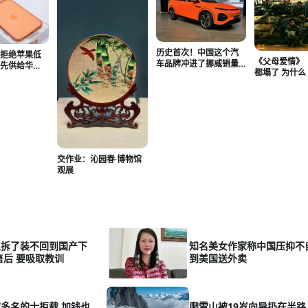
历史首次！中国这个汽
鑫拒绝苹果低
《父母爱情》
车品牌冲进了挪威销量
优先供给华
都塌了 为什
前三！
等国产厂商
击》还立着
交作业：沁园春·博物馆
观展
从拆了装不回到国产下
知名美女作家称中国压抑不
售后 要吸取教训
到美国送外卖
多名的士拒载 加钱也
爬雪山被19岁向导扔在半路