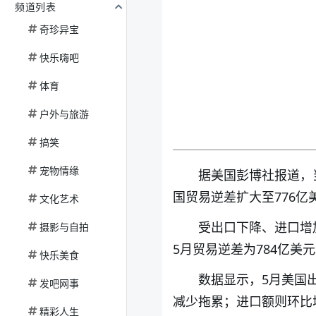
频道列表
奇珍异宝
快乐嗨吧
体育
户外与旅游
搞笑
宠物情缘
据美国彭博社报道，
国贸易逆差扩大至776亿美
文化艺术
受出口下降、进口增
摄影与自拍
5月贸易逆差为784亿美
快乐美食
数据显示，5月美国
发吧网事
减少拖累；进口额则环比增
精彩人生