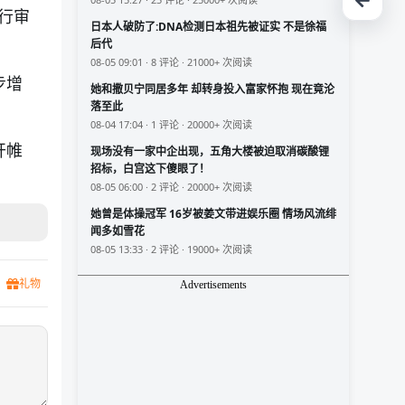
行审
日本人破防了:DNA检测日本祖先被证实 不是徐福
后代
08-05 09:01 · 8 评论 · 21000+ 次阅读
步增
她和撒贝宁同居多年 却转身投入富家怀抱 现在竟沦
落至此
08-04 17:04 · 1 评论 · 20000+ 次阅读
开帷
现场没有一家中企出现，五角大楼被迫取消碳酸锂
招标，白宫这下傻眼了！
08-05 06:00 · 2 评论 · 20000+ 次阅读
她曾是体操冠军 16岁被姜文带进娱乐圈 情场风流绯
闻多如雪花
08-05 13:33 · 2 评论 · 19000+ 次阅读
礼物
Advertisements