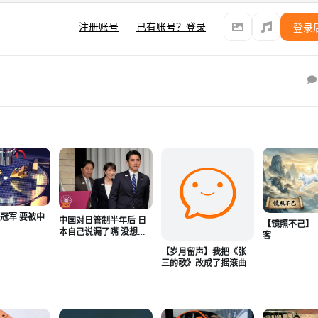
注册账号
已有账号？登录
登录
冠军 要被中
中国对日管制半年后 日
【镜照不己】
本自己说漏了嘴 没想到
客
效果会这么狠
【岁月留声】我把《张
三的歌》改成了摇滚曲