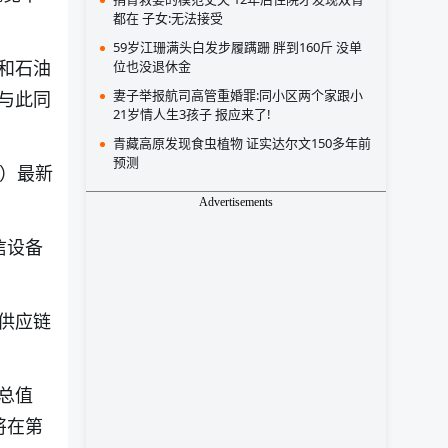
都在 子女:无法接受
59岁江珊满头白发步履蹒跚 胖到160斤 没单
和石油
位也没退休金
妻子举报航司高管重婚罪:同小区两个家跟小
与此同
21岁情人生3孩子 报应来了!
青藏高原发现食虫植物 证实达尔文150多年前
预测
A）最新
Advertisements
信设备
供应链
总值
将在第