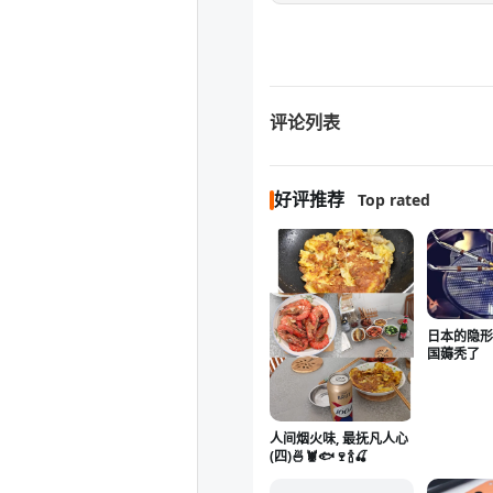
评论列表
好评推荐
Top rated
日本的隐形
国薅秃了
人间烟火味, 最抚凡人心
(四)🍜🦞🐟🍷🍾🍒