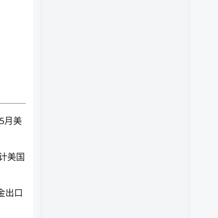
5月美
。
计美国
金出口