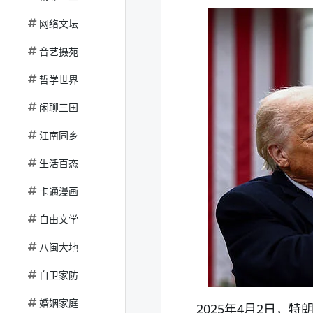
网络文坛
音艺摄苑
哲学世界
闲聊三国
江南同乡
生活百态
卡通漫画
自由文学
八闽大地
自卫家防
婚姻家庭
2025年4月2日