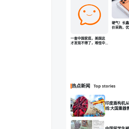
硬气！长
价采购，
为、小米
一查中国家底，美国这
才发现不得了，难怪中
国人的底气这么足！
热点新闻
Top stories
印度盾构机
线:大国重器
中国留学生被