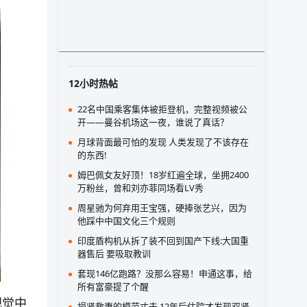
12小时热帖
22名中国乘客集体被拒登机，完整视频被公
开——曼谷机场这一夜，谁说了真话？
月球背面最可怕的发现 人类发现了不该存在
的东西!
姆巴佩女友好顶！18岁红遍全球，坐拥2400
万粉丝，曾和刘亦菲同场看LV秀
周星驰为何弃用王宝强，硬捧张艺兴，因为
他踩中中国文化三个规则
印度盾构机从拆了装不回到国产下线:大国重
器售后 要吸取教训
套现146亿跑路？没那么容易！申通这事，给
所有富豪提了个醒
视觉中
捐肾救妻的模范丈夫 12年后住院才发现双肾