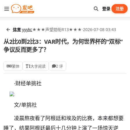
登录
注册
体育
·
yyykc
★★★声望勋衔R13★★★
·
2026-07-08 03:43
从2比0到2比3：VAR时代，为何世界杯的“双标”
争议反而更多了？
繁体
大字阅读
2 评
·
财经单挑社
文/单挑社
凌晨熬夜看了阿根廷和埃及的比赛，本来都想要
睡了，结果阿根廷最后十几分钟上演了一场惊天逆