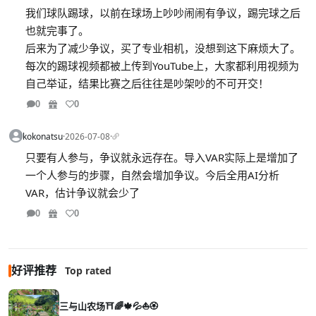
我们球队踢球，以前在球场上吵吵闹闹有争议，踢完球之后
也就完事了。
后来为了减少争议，买了专业相机，没想到这下麻烦大了。
每次的踢球视频都被上传到YouTube上，大家都利用视频为
自己举证，结果比赛之后往往是吵架吵的不可开交！
0
0
kokonatsu
·
2026-07-08
·
只要有人参与，争议就永远存在。导入VAR实际上是增加了
一个人参与的步骤，自然会增加争议。今后全用AI分析
VAR，估计争议就会少了
0
0
好评推荐
Top rated
三与山农场⛩️🌈🍁💦⛵🏵️