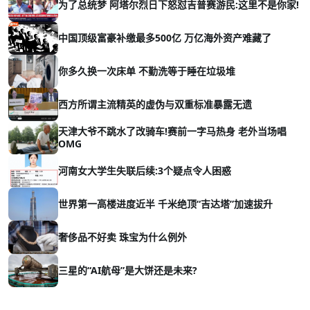
为了总统梦 阿塔尔烈日下怒怼吉普赛游民:这里不是你家!
中国顶级富豪补缴最多500亿 万亿海外资产难藏了
你多久换一次床单 不勤洗等于睡在垃圾堆
西方所谓主流精英的虚伪与双重标准暴露无遗
天津大爷不跳水了改骑车!赛前一字马热身 老外当场唱
OMG
河南女大学生失联后续:3个疑点令人困惑
世界第一高楼进度近半 千米绝顶“吉达塔”加速拔升
奢侈品不好卖 珠宝为什么例外
三星的“AI航母”是大饼还是未来?