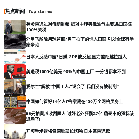
热点新闻
Top stories
美参院通过对俄新制裁 拟对中印等俄油气主要进口国征
100%关税
外星飞船降月球背面?男子拍下的惊人画面 引发全球科学
家争论
日本人反感中国?日媒:GDP被反超,国力差距越拉越大
美退税1000亿美元 90%的中国工厂 一分钱都拿不到
爱尔兰“解救”中国工人:“误会了 我们没有被剥削”
中国如何管好14亿人?答案藏在450万个网格员身上
55元拍黄瓜收割国人 讨好老外狂揽27亿 鼎泰丰的双标该
退场了!
开颅手术错将健康脑部位切除 日本医院道歉