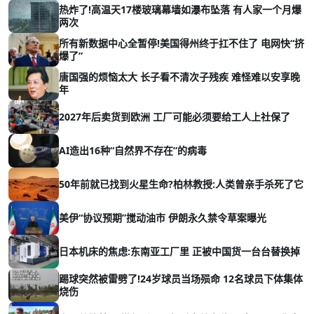
热炸了!高温天17楼玻璃幕墙如瀑布坠落 有人家一个月爆
两次
所有新数据中心全暂停!美国得州终于扛不住了 电网快“挤
爆了”
唐国强的烦恼太大 长子看不清次子残疾 难怪难以安享晚
年
2027年后卖货到欧洲 工厂可能必须要给工人上社保了
AI造出16种“自然界不存在”的病毒
50年前就已找到火星生命?柏林教授:人类曾亲手杀死了它
美伊“协议预期”搅动油市 伊朗永久禁令草案曝光
日本机床的焦虑:东南亚工厂里 正被中国货一台台替换掉
踢球突然被雷劈了!24岁球员当场殒命 12名球员下体集体
烧伤