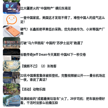
比大疆更火的“中国特产” 横扫东南亚
一查中国家底，美国这才发现不得了，难怪中国人的底气这么
足！
硬气！长鑫拒绝苹果低价采购，优先供给华为、小米等国产厂
商
打破“马六甲困局” 中国的“苏伊士运河”跑通了
谷歌传奇Jeff Dean今天离职 中国AI下一秒交卷
【镜照不己】（2）灰袍客
22名中国乘客集体被拒登机，完整视频被公开——曼谷机场这
一夜，谁说了真话？
【活动】动物乐园
挂满娃娃的“成都最美垃圾车”火了，29岁司机：把车装扮得好
看，干活时没那么枯燥压抑