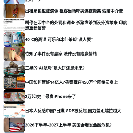
出租屋锁柜藏遗像 租客当场吓哭连夜搬离 索赔中介费
叫停在印中企的处罚和调查 杀猪盘杀到没外资敢来 印度
想重建信誉
40℃的高温 可乐和冰红茶却“没人要”
竹知了事件没有赢家 法律没有跑赢情绪
三星的“AI航母”是大饼还是未来?
中国如何管好14亿人?答案藏在450万个网格员身上
2万起!史上最贵iPhone来了
日本人反感中国?日媒:GDP被反超,国力差距越拉越大
2026下半年–2027上半年 美国会爆发金融危机?