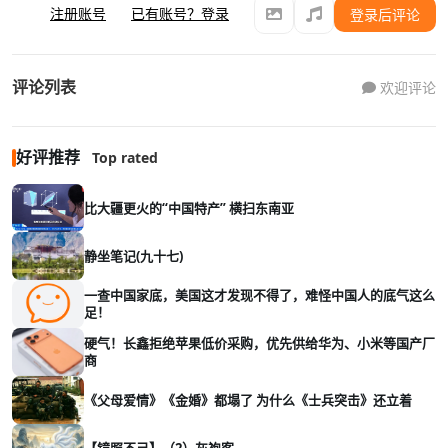
注册账号
已有账号？登录
登录后评论
评论列表
欢迎评论
好评推荐
Top rated
比大疆更火的“中国特产” 横扫东南亚
静坐笔记(九十七)
一查中国家底，美国这才发现不得了，难怪中国人的底气这么
足！
硬气！长鑫拒绝苹果低价采购，优先供给华为、小米等国产厂
商
《父母爱情》《金婚》都塌了 为什么《士兵突击》还立着
【镜照不己】（2）灰袍客