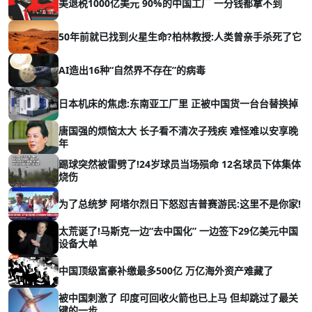
美退税1000亿美元 90%的中国工厂 一分钱都拿不到
50年前就已找到火星生命?柏林教授:人类曾亲手杀死了它
AI造出16种“自然界不存在”的病毒
日本机床的焦虑:东南亚工厂里 正被中国货一台台替换掉
唐国强的烦恼太大 长子看不清次子残疾 难怪难以安享晚
年
踢球突然被雷劈了!24岁球员当场殒命 12名球员下体集体
烧伤
为了总统梦 阿塔尔烈日下怒怼吉普赛游民:这里不是你家!
太荒诞了!马斯克一边“去中国化” 一边签下29亿美元中国
设备大单
中国顶级富豪补缴最多500亿 万亿海外资产难藏了
被中国刺激了 印度可回收火箭也已上马 但却跳过了最关
键的一步