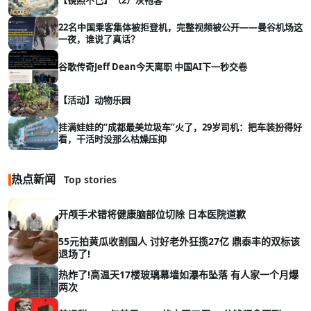
22名中国乘客集体被拒登机，完整视频被公开——曼谷机场这
一夜，谁说了真话？
谷歌传奇Jeff Dean今天离职 中国AI下一秒交卷
【活动】动物乐园
挂满娃娃的“成都最美垃圾车”火了，29岁司机：把车装扮得好
看，干活时没那么枯燥压抑
热点新闻
Top stories
开颅手术错将健康脑部位切除 日本医院道歉
55元拍黄瓜收割国人 讨好老外狂揽27亿 鼎泰丰的双标该
退场了!
热炸了!高温天17楼玻璃幕墙如瀑布坠落 有人家一个月爆
两次