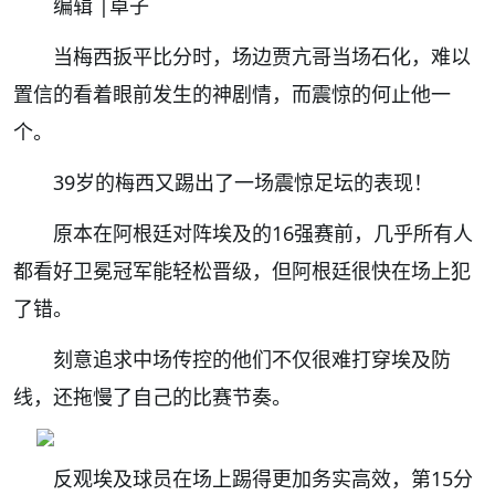
编辑
|卓子
当梅西扳平比分时，场边贾亢哥当场石化，难以
置信的看着眼前发生的神剧情，而震惊的何止他一
个。
39岁的梅西又踢出了一场震惊足坛的表现！
原本在阿根廷对阵埃及的16强赛前，几乎所有人
都看好卫冕冠军能轻松晋级，但阿根廷很快在场上犯
了错。
刻意追求中场传控的他们不仅很难打穿埃及防
线，还拖慢了自己的比赛节奏。
反观埃及球员在场上踢得更加务实高效，第15分