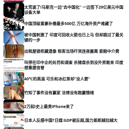
太荒诞了!马斯克一边“去中国化” 一边签下29亿美元中国
设备大单
中国顶级富豪补缴最多500亿 万亿海外资产难藏了
被中国刺激了 印度可回收火箭也已上马 但却跳过了最关
键的一步
出租屋锁柜藏遗像 租客当场吓哭连夜搬离 索赔中介费
叫停在印中企的处罚和调查 杀猪盘杀到没外资敢来 印度
想重建信誉
40℃的高温 可乐和冰红茶却“没人要”
竹知了事件没有赢家 法律没有跑赢情绪
2万起!史上最贵iPhone来了
日本人反感中国?日媒:GDP被反超,国力差距越拉越大