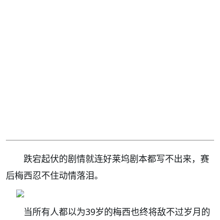
跌宕起伏的剧情就连好莱坞剧本都写不出来，赛
后梅西忍不住动情落泪。
当所有人都以为39岁的梅西也终将敌不过岁月的