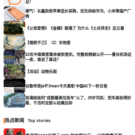
足！
硬气！长鑫拒绝苹果低价采购，优先供给华为、小米等国产厂
商
《父母爱情》《金婚》都塌了 为什么《士兵突击》还立着
【镜照不己】（2）灰袍客
22名中国乘客集体被拒登机，完整视频被公开——曼谷机场这
一夜，谁说了真话？
【活动】动物乐园
谷歌传奇Jeff Dean今天离职 中国AI下一秒交卷
挂满娃娃的“成都最美垃圾车”火了，29岁司机：把车装扮得好
看，干活时没那么枯燥压抑
热点新闻
Top stories