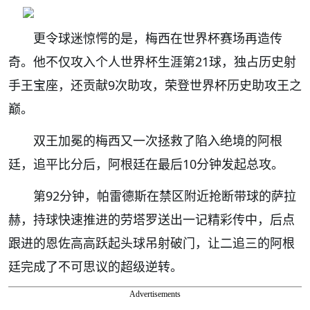
更令球迷惊愕的是，梅西在世界杯赛场再造传
奇。
他不仅攻入个人世界杯生涯第21球，独占历史射
手王宝座，还贡献9次助攻，荣登世界杯历史助攻王之
巅。
双王加冕的梅西又一次拯救了陷入绝境的阿根
廷，追平比分后，阿根廷在最后10分钟发起总攻。
第92分钟，帕雷德斯在禁区附近抢断带球的萨拉
赫，持球快速推进的劳塔罗送出一记精彩传中，后点
跟进的恩佐高高跃起头球吊射破门，让二追三的阿根
廷完成了不可思议的超级逆转。
Advertisements