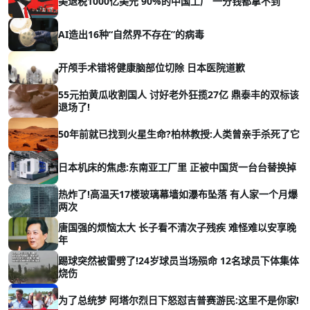
美退税1000亿美元 90%的中国工厂 一分钱都拿不到
AI造出16种“自然界不存在”的病毒
开颅手术错将健康脑部位切除 日本医院道歉
55元拍黄瓜收割国人 讨好老外狂揽27亿 鼎泰丰的双标该
退场了!
50年前就已找到火星生命?柏林教授:人类曾亲手杀死了它
日本机床的焦虑:东南亚工厂里 正被中国货一台台替换掉
热炸了!高温天17楼玻璃幕墙如瀑布坠落 有人家一个月爆
两次
唐国强的烦恼太大 长子看不清次子残疾 难怪难以安享晚
年
踢球突然被雷劈了!24岁球员当场殒命 12名球员下体集体
烧伤
为了总统梦 阿塔尔烈日下怒怼吉普赛游民:这里不是你家!