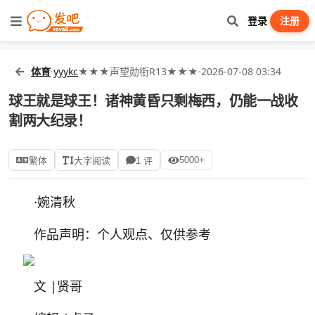
登录
注册
体育
·
yyykc
★★★声望勋衔R13★★★
·
2026-07-08 03:34
球王就是球王！诸神黄昏只剩梅西，仍能一战收
割两大纪录！
5000+
繁体
大字阅读
1 评
·
婉清秋
作品声明：个人观点、仅供参考
文
|贤哥