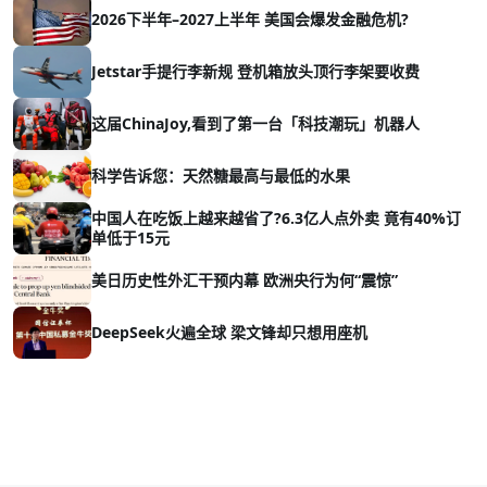
2026下半年–2027上半年 美国会爆发金融危机?
Jetstar手提行李新规 登机箱放头顶行李架要收费
这届ChinaJoy,看到了第一台「科技潮玩」机器人
科学告诉您：天然糖最高与最低的水果
中国人在吃饭上越来越省了?6.3亿人点外卖 竟有40%订
单低于15元
美日历史性外汇干预内幕 欧洲央行为何“震惊”
DeepSeek火遍全球 梁文锋却只想用座机