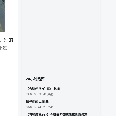
，别的
扑过
24小时热评
【台湾纪行 9】雨中北埔
08-06 10:59 · 46 评论
晨光中的大猫 🐱
08-06 06:44 · 25 评论
【答疑解惑317】今避暑明御寒偶感世态炎凉——