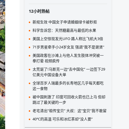
12小时热帖
新规生效 中国女子申请婚姻绿卡被秒拒
科学告诉您：天然糖最高与最低的水果
美国上空惊现发光UFO 路人称比飞机大3倍
71岁男星牵手小24岁女友 强调"我不是谢贤"
美国政客在沙滩上与他人发生肢体冲突被一
拳打晕 视频疯传
太荒诞了!马斯克一边“去中国化” 一边签下29
亿美元中国设备大单
全球百岁人瑞最多的长寿地区几乎每天都吃
这一食物
被中国刺激了 印度可回收火箭也已上马 但却
跳过了最关键的一步
老宅清出“祖传宝贝” 大叔：这“宝贝”我不敢留
40℃的高温 可乐和冰红茶却“没人要”