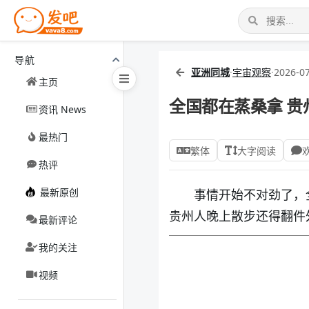
导航
亚洲同城
·
宇宙观察
·
2026-07
主页
全国都在蒸桑拿 贵
资讯 News
最热门
繁体
大字阅读
热评
最新原创
事情开始不对劲了，
贵州人晚上散步还得翻件
最新评论
我的关注
视频