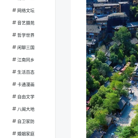
网络文坛
音艺摄苑
哲学世界
闲聊三国
江南同乡
生活百态
卡通漫画
自由文学
八闽大地
自卫家防
婚姻家庭