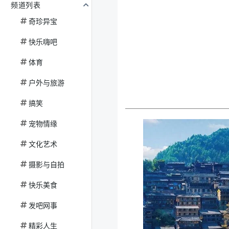
频道列表
奇珍异宝
快乐嗨吧
体育
户外与旅游
搞笑
宠物情缘
文化艺术
摄影与自拍
快乐美食
发吧网事
精彩人生