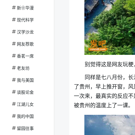
新❀华漫
现代科学
汉学沙龙
网友荐歌
香茗一席
别觉得这是网友玩梗，
老友坊
同样是七八月份，长
我与美国
了贵州，早上推开窗，风
谈股论金
一次来，最真实的反应不
江湖儿女
被贵州的温度上了一课。
我的中国
留园往事