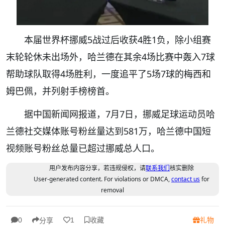
本届世界杯挪威5战过后收获4胜1负，除小组赛
末轮轮休未出场外，哈兰德在其余4场比赛中轰入7球
帮助球队取得4场胜利，一度追平了5场7球的梅西和
姆巴佩，并列射手榜榜首。
据中国新闻网报道，7月7日，挪威足球运动员哈
兰德社交媒体账号粉丝量达到581万，哈兰德中国短
视频账号粉丝总量已超过挪威总人口。
用户发布内容分享，若违规侵权，请
联系我们
核实删除
User-generated content. For violations or DMCA,
contact us
for
removal
收藏
礼物
0
1
分享