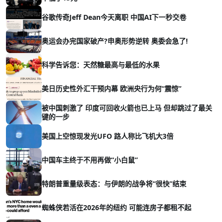
谷歌传奇Jeff Dean今天离职 中国AI下一秒交卷
奥运会办完国家破产?申奥形势逆转 奥委会急了!
科学告诉您：天然糖最高与最低的水果
美日历史性外汇干预内幕 欧洲央行为何“震惊”
被中国刺激了 印度可回收火箭也已上马 但却跳过了最关
键的一步
美国上空惊现发光UFO 路人称比飞机大3倍
中国车主终于不用再做“小白鼠”
特朗普重量级表态：与伊朗的战争将“很快”结束
蜘蛛侠若活在2026年的纽约 可能连房子都租不起