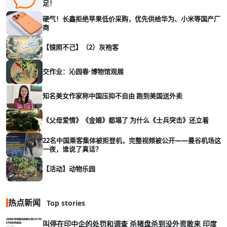
足！
硬气！长鑫拒绝苹果低价采购，优先供给华为、小米等国产厂
商
【镜照不己】（2）灰袍客
交作业：沁园春·博物馆观展
知名美女作家称中国压抑不自由 跑到美国送外卖
《父母爱情》《金婚》都塌了 为什么《士兵突击》还立着
22名中国乘客集体被拒登机，完整视频被公开——曼谷机场这
一夜，谁说了真话？
【活动】动物乐园
热点新闻
Top stories
叫停在印中企的处罚和调查 杀猪盘杀到没外资敢来 印度