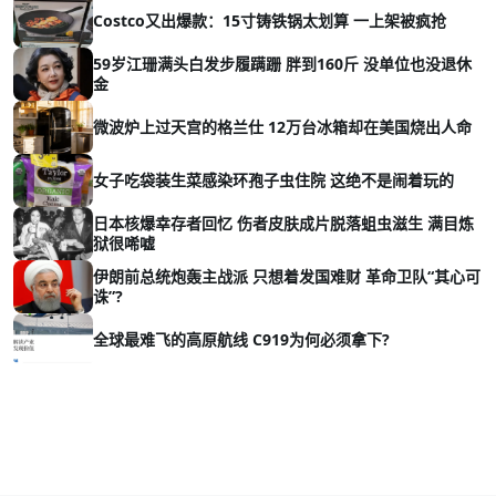
Costco又出爆款：15寸铸铁锅太划算 一上架被疯抢
59岁江珊满头白发步履蹒跚 胖到160斤 没单位也没退休
金
微波炉上过天宫的格兰仕 12万台冰箱却在美国烧出人命
女子吃袋装生菜感染环孢子虫住院 这绝不是闹着玩的
日本核爆幸存者回忆 伤者皮肤成片脱落蛆虫滋生 满目炼
狱很唏嘘
伊朗前总统炮轰主战派 只想着发国难财 革命卫队“其心可
诛”?
全球最难飞的高原航线 C919为何必须拿下?