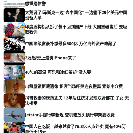
想重建信誉
太荒诞了!马斯克一边“去中国化” 一边签下29亿美元中国
设备大单
印度盾构机从拆了装不回到国产下线:大国重器售后 要吸
取教训
中国顶级富豪补缴最多500亿 万亿海外资产难藏了
2万起!史上最贵iPhone来了
40℃的高温 可乐和冰红茶却“没人要”
出租屋锁柜藏遗像 租客当场吓哭连夜搬离 索赔中介费
捐肾救妻的模范丈夫 12年后住院才发现双肾都在 子女:无
法接受
Jetstar手提行李新规 登机箱放头顶行李架要收费
中国人在吃饭上越来越省了?6.3亿人点外卖 竟有40%订
单低于15元