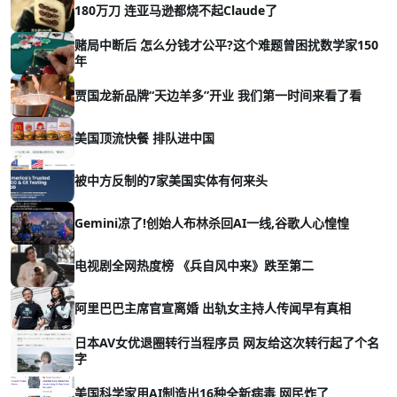
180万刀 连亚马逊都烧不起Claude了
赌局中断后 怎么分钱才公平?这个难题曾困扰数学家150
年
贾国龙新品牌“天边羊多”开业 我们第一时间来看了看
美国顶流快餐 排队进中国
被中方反制的7家美国实体有何来头
Gemini凉了!创始人布林杀回AI一线,谷歌人心惶惶
电视剧全网热度榜 《兵自风中来》跌至第二
阿里巴巴主席官宣离婚 出轨女主持人传闻早有真相
日本AV女优退圈转行当程序员 网友给这次转行起了个名
字
美国科学家用AI制造出16种全新病毒 网民炸了