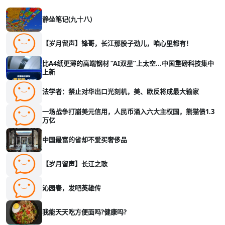
静坐笔记(九十八)
【岁月留声】锋哥，长江那股子劲儿，咱心里都有！
比A4纸更薄的高端钢材 “AI双星”上太空...中国重磅科技集中
上新
法学者：禁止对华出口光刻机，美、欧反将成最大输家
一场战争打崩美元信用，人民币涌入六大主权国，熊猫债1.3
万亿
中国最富的省却不爱买奢侈品
【岁月留声】长江之歌
沁园春，发吧英雄传
我能天天吃方便面吗?健康吗?