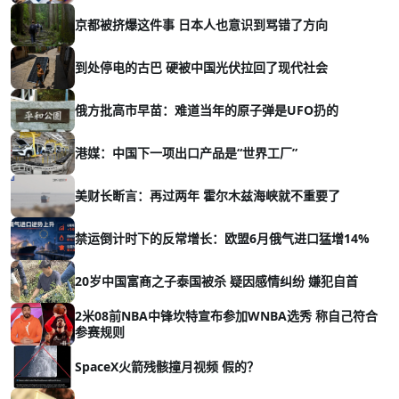
京都被挤爆这件事 日本人也意识到骂错了方向
到处停电的古巴 硬被中国光伏拉回了现代社会
俄方批高市早苗：难道当年的原子弹是UFO扔的
港媒：中国下一项出口产品是“世界工厂”
美财长断言：再过两年 霍尔木兹海峡就不重要了
禁运倒计时下的反常增长：欧盟6月俄气进口猛增14%
20岁中国富商之子泰国被杀 疑因感情纠纷 嫌犯自首
2米08前NBA中锋坎特宣布参加WNBA选秀 称自己符合
参赛规则
SpaceX火箭残骸撞月视频 假的？