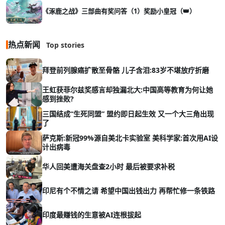
《涿鹿之战》三部曲有奖问答（1）奖励小皇冠（👑）
热点新闻
Top stories
拜登前列腺癌扩散至骨骼 儿子含泪:83岁不堪放疗折磨
王虹获菲尔兹奖感言却独漏北大:中国高等教育为何让她
感到挫败?
三国结成“生死同盟” 盟约即日起生效 又一个大三角出现
了
萨克斯:新冠99%源自美北卡实验室 美科学家:首次用AI设
计出病毒
华人回美遭海关盘查2小时 最后被要求补税
印尼有个不情之请 希望中国出钱出力 再帮忙修一条铁路
印度最赚钱的生意被AI连根拔起