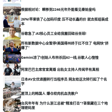
根据相对论：瞬移到2246光年外能看见秦始皇吗
26%!苹果铁了心加码印度 压不动长鑫的价 就去抠组装成
本
谷歌急了:AI核心员工全给我搬回硅谷坐班!
所有新数据中心全暂停!美国得州终于扛不住了 电网快“挤
爆了”
Gemini凉了!创始人布林杀回AI一线,谷歌人心惶惶
阿里巴巴主席官宣离婚 出轨女主持人传闻早有真相
日本AV女优退圈转行当程序员 网友给这次转行起了个名
字
屋顶上的韩国人 爆仓绞肉机血洗散户
台风年年有 为什么浙江总被"精准打击"?答案藏在三个地
理密码里