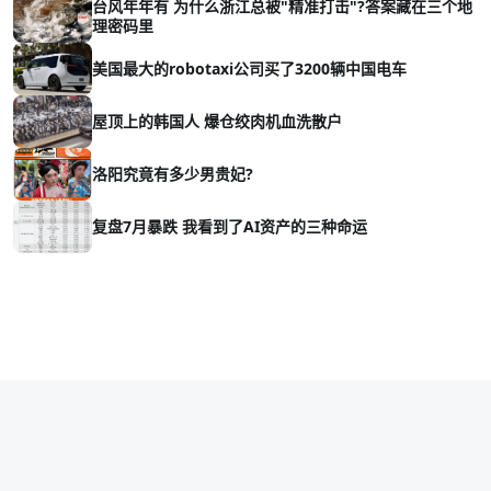
台风年年有 为什么浙江总被"精准打击"?答案藏在三个地
理密码里
美国最大的robotaxi公司买了3200辆中国电车
屋顶上的韩国人 爆仓绞肉机血洗散户
洛阳究竟有多少男贵妃?
复盘7月暴跌 我看到了AI资产的三种命运