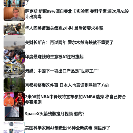
了
萨克斯:新冠99%源自美北卡实验室 美科学家:首次用AI设
计出病毒
华人回美遭海关盘查2小时 最后被要求补税
美财长断言：再过两年 霍尔木兹海峡就不重要了
印度最赚钱的生意被AI连根拔起
港媒：中国下一项出口产品是“世界工厂”
京都被挤爆这件事 日本人也意识到骂错了方向
2米08前NBA中锋坎特宣布参加WNBA选秀 称自己符合
参赛规则
SpaceX火箭残骸撞月视频 假的？
美国科学家用AI制造出16种全新病毒 网民炸了