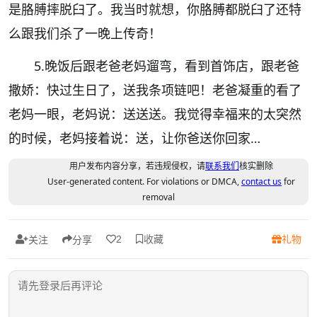
是胳膊摔脱臼了。我当时就想，你胳膊都脱臼了还特
么跟我们杀了一晚上传奇！
5.
晚饭后跟老爸老妈遛弯，看到首饰店，跟老爸
撒娇：快过生日了，送我条项链吧！老爸凝重的看了
老妈一眼，老妈说：送送送。我觉得幸福来的太突然
的时候，老妈接着说：送，让你爸送你回家…
用户发布内容分享，若违规侵权，请
联系我们
核实删除
User-generated content. For violations or DMCA,
contact us
for
removal
收藏
礼物
2
关注
分享