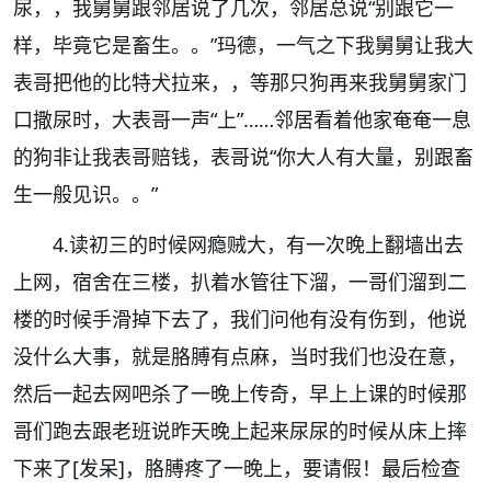
尿，，我舅舅跟邻居说了几次，邻居总说“别跟它一
样，毕竟它是畜生。。”玛德，一气之下我舅舅让我大
表哥把他的比特犬拉来，，等那只狗再来我舅舅家门
口撒尿时，大表哥一声“上”……邻居看着他家奄奄一息
的狗非让我表哥赔钱，表哥说“你大人有大量，别跟畜
生一般见识。。”
4.
读初三的时候网瘾贼大，有一次晚上翻墙出去
上网，宿舍在三楼，扒着水管往下溜，一哥们溜到二
楼的时候手滑掉下去了，我们问他有没有伤到，他说
没什么大事，就是胳膊有点麻，当时我们也没在意，
然后一起去网吧杀了一晚上传奇，早上上课的时候那
哥们跑去跟老班说昨天晚上起来尿尿的时候从床上摔
下来了[发呆]，胳膊疼了一晚上，要请假！最后检查