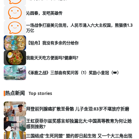
沁园春，发吧英雄传
一场战争打崩美元信用，人民币涌入六大主权国，熊猫债1.3
万亿
【轻舟】我没有多余的分给你
我能天天吃方便面吗?健康吗?
《涿鹿之战》三部曲有奖问答（1）奖励小皇冠（👑）
热点新闻
Top stories
拜登前列腺癌扩散至骨骼 儿子含泪:83岁不堪放疗折磨
王虹获菲尔兹奖感言却独漏北大:中国高等教育为何让她
感到挫败?
三国结成“生死同盟” 盟约即日起生效 又一个大三角出现