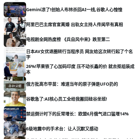
Gemini凉了!创始人布林杀回AI一线,谷歌人心惶惶
阿里巴巴主席官宣离婚 出轨女主持人传闻早有真相
电视剧全网热度榜 《兵自风中来》跌至第二
日本AV女优退圈转行当程序员 网友给这次转行起了个名
字
26%!苹果铁了心加码印度 压不动长鑫的价 就去抠组装成
本
俄方批高市早苗：难道当年的原子弹是UFO扔的
谷歌急了:AI核心员工全给我搬回硅谷坐班!
禁运倒计时下的反常增长：欧盟6月俄气进口猛增14%
6级地震中的手术台：让人沉默又感动