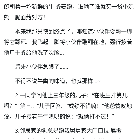
郎朝着一坨新鲜的牛 粪赛跑，谁输了谁就买一袋小浣
熊干脆面给对方！
本来我那只快到终点了，哪知道小伙伴耍赖一脚
将它踩死。我飞起一脚将小伙伴踹翻在地，强行按着
他用牛粪给他洗了次脸…
后来小伙伴急眼了……
不得不说牛粪的味道，也就那样…~
2.
一同学问他上三年级的儿子：“在班里排第几
啊？” “第三。”儿子回答。“成绩不错嘛！”他爸赞叹地
说。儿子接着牛气哄哄的说：“就俩打不过！”
3.
邻居家的狗总是跑我舅舅家大门口拉 屎撒