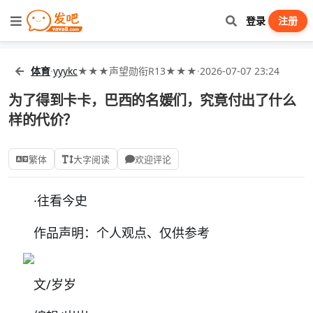
登录
注册
体育
·
yyykc
★★★声望勋衔R13★★★
·
2026-07-07 23:24
为了得到卡卡，巴西的名媛们，究竟付出了什么
样的代价？
繁体
大字阅读
欢迎评论
·
往看今史
作品声明：个人观点、仅供参考
文/岁岁