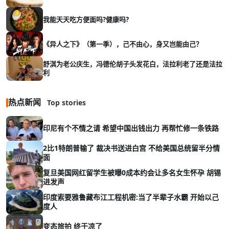
我能天天吃方便面吗?健康吗?
《异人之下》（第一季），己不由心，身又岂能由己？
舒淇为老公庆生，冯德伦胡子头发花白，法拉利老了还是法拉
利
热点新闻
Top stories
印尼有个不情之请 希望中国出钱出力 再帮忙修一条铁路
2比1特朗普输了 裁决书送进白宫 不给美国总统留半分情
面
复旦美国网红留学生被曝0成本约会让多名女生怀孕 胡锡
进发声
印度索要雅鲁藏布江工程机密:当了半辈子水霸 开始以己
度人
变态旅拍 终于凉了