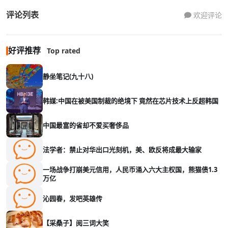
评论列表
欢迎评论
好评推荐
Top rated
静坐笔记(九十八)
韩媒:中国在被美国制裁的绝境下 竟然在芯片技术上反超韩国
中国最富的省却不爱买奢侈品
法学者：禁止对华出口光刻机，美、欧反将成最大输家
一场战争打崩美元信用，人民币涌入六大主权国，熊猫债1.3
万亿
沁园春，发吧英雄传
【采桑子】阅三词大笑