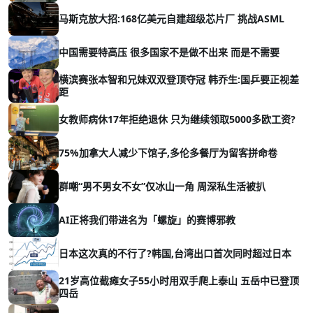
马斯克放大招:168亿美元自建超级芯片厂 挑战ASML
中国需要特高压 很多国家不是做不出来 而是不需要
横滨赛张本智和兄妹双双登顶夺冠 韩乔生:国乒要正视差
距
女教师病休17年拒绝退休 只为继续领取5000多欧工资?
75%加拿大人减少下馆子,多伦多餐厅为留客拼命卷
群嘲“男不男女不女”仅冰山一角 周深私生活被扒
AI正将我们带进名为「螺旋」的赛博邪教
日本这次真的不行了?韩国,台湾出口首次同时超过日本
21岁高位截瘫女子55小时用双手爬上泰山 五岳中已登顶
四岳