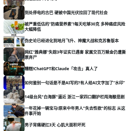
到处停电的古巴 硬被中国光伏拉回了现代社会
被严重低估的“防癌营养素”!每天吃够30克 多种癌症风险
大幅降低
伪史论已经进化到地月飞升、神魔大战和克苏鲁版本
网红“雅典娜”失踪3年证实已遇害 家属交百万赎金仍遭撕
票弃尸
糟糕!ChatGPT和Claude「攻击」真人了
如何鉴别一句话是不是AI写的?有人给AI文字加了“水印”
14级台风"白海豚"逼近 浙江一家四口翻护栏闯海酿悲剧
一年花掉一辆宝马!原来中年男人"失去性欲"的标志 从这
件事开始
男子背痛硬扛3天 心肌大面积坏死