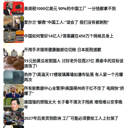
美退税1000亿美元 90%的中国工厂 一分钱都拿不到
爱尔兰“解救”中国工人:“误会了 我们没有被剥削”
中国如何管好14亿人?答案藏在450万个网格员身上
开颅手术错将健康脑部位切除 日本医院道歉
55元拍黄瓜收割国人 讨好老外狂揽27亿 鼎泰丰的双标该
退场了!
热炸了!高温天17楼玻璃幕墙如瀑布坠落 有人家一个月爆
两次
所有新数据中心全暂停!美国得州终于扛不住了 电网快“挤
爆了”
唐国强的烦恼太大 长子看不清次子残疾 难怪难以安享晚
年
2027年后卖货到欧洲 工厂可能必须要给工人上社保了