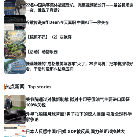
22名中国乘客集体被拒登机，完整视频被公开——曼谷机场这
一夜，谁说了真话？
谷歌传奇Jeff Dean今天离职 中国AI下一秒交卷
【镜照不己】（2）灰袍客
【活动】动物乐园
挂满娃娃的“成都最美垃圾车”火了，29岁司机：把车装扮得好
看，干活时没那么枯燥压抑
热点新闻
Top stories
美参院通过对俄新制裁 拟对中印等俄油气主要进口国征
100%关税
外星飞船降月球背面?男子拍下的惊人画面 引发全球科学
家争论
日本人反感中国?日媒:GDP被反超,国力差距越拉越大