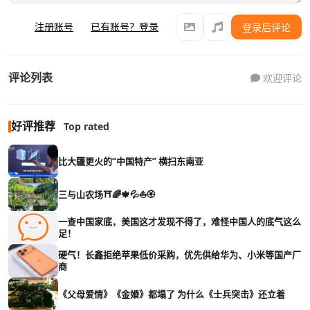
注册账号
已有账号？登录
登录后评论
评论列表
欢迎评论
好评推荐
Top rated
比大疆更火的“中国特产” 横扫东南亚
三与山农场⛩️🌈🍁💦⛵🏵️
一查中国家底，美国这才发现不得了，难怪中国人的底气这么
足！
硬气！长鑫拒绝苹果低价采购，优先供给华为、小米等国产厂
商
《父母爱情》《金婚》都塌了 为什么《士兵突击》还立着