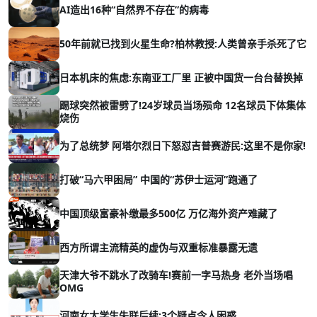
AI造出16种“自然界不存在”的病毒
50年前就已找到火星生命?柏林教授:人类曾亲手杀死了它
日本机床的焦虑:东南亚工厂里 正被中国货一台台替换掉
踢球突然被雷劈了!24岁球员当场殒命 12名球员下体集体
烧伤
为了总统梦 阿塔尔烈日下怒怼吉普赛游民:这里不是你家!
打破“马六甲困局” 中国的“苏伊士运河”跑通了
中国顶级富豪补缴最多500亿 万亿海外资产难藏了
西方所谓主流精英的虚伪与双重标准暴露无遗
天津大爷不跳水了改骑车!赛前一字马热身 老外当场唱
OMG
河南女大学生失联后续:3个疑点令人困惑