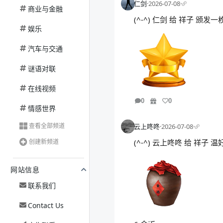
仁剑
·
2026-07-08
·
商业与金融
(^-^) 仁剑 给 祥子 颁
娱乐
汽车与交通
谜语对联
在线视频
0
0
情感世界
查看全部频道
云上咚咚
·
2026-07-08
·
创建新频道
(^-^) 云上咚咚 给 祥子
网站信息
联系我们
Contact Us