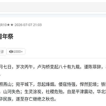
R10★★
·
2026-07-07 21:03
周年祭
1000+
 评
月七日，岁次丙午，卢沟桥变起八十有九载。谨陈菲辞，
。
照燕山；宛平城下，忽起烽烟。倭寇恃强，悍然犯境；铁
，山河失色；生灵涂炭，社稷危殆。自是平津震动，华北
华民族，遂至存亡继绝之秋也。