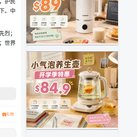
，护民
下。中
先烈；
；世界
礼物