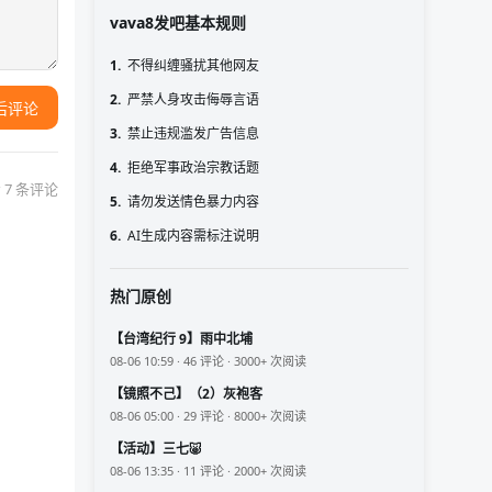
vava8发吧基本规则
1.
不得纠缠骚扰其他网友
2.
严禁人身攻击侮辱言语
后评论
3.
禁止违规滥发广告信息
4.
拒绝军事政治宗教话题
 7 条评论
5.
请勿发送情色暴力内容
6.
AI生成内容需标注说明
热门原创
【台湾纪行 9】雨中北埔
08-06 10:59 · 46 评论 · 3000+ 次阅读
【镜照不己】（2）灰袍客
08-06 05:00 · 29 评论 · 8000+ 次阅读
【活动】三七🐷
08-06 13:35 · 11 评论 · 2000+ 次阅读