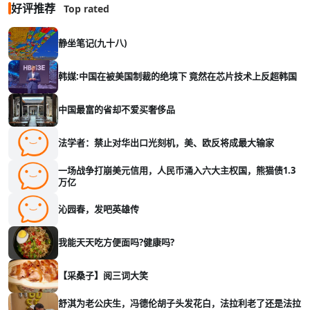
好评推荐
Top rated
静坐笔记(九十八)
韩媒:中国在被美国制裁的绝境下 竟然在芯片技术上反超韩国
中国最富的省却不爱买奢侈品
法学者：禁止对华出口光刻机，美、欧反将成最大输家
一场战争打崩美元信用，人民币涌入六大主权国，熊猫债1.3
万亿
沁园春，发吧英雄传
我能天天吃方便面吗?健康吗?
【采桑子】阅三词大笑
舒淇为老公庆生，冯德伦胡子头发花白，法拉利老了还是法拉