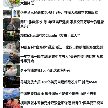
大幅降低
伪史论已经进化到地月飞升、神魔大战和克苏鲁版本
网红“雅典娜”失踪3年证实已遇害 家属交百万赎金仍遭撕
票弃尸
糟糕!ChatGPT和Claude「攻击」真人了
14级台风"白海豚"逼近 浙江一家四口翻护栏闯海酿悲剧
一年花掉一辆宝马!原来中年男人"失去性欲"的标志 从这
件事开始
男子背痛硬扛3天 心肌大面积坏死
马斯克放大招:168亿美元自建超级芯片厂 挑战ASML
中国需要特高压 很多国家不是做不出来 而是不需要
横滨赛张本智和兄妹双双登顶夺冠 韩乔生:国乒要正视差
距