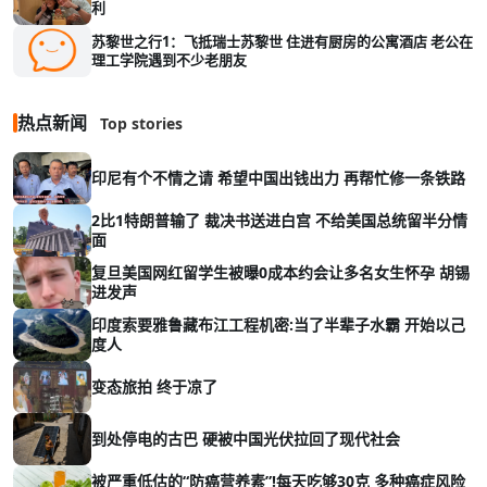
利
苏黎世之行1：飞抵瑞士苏黎世 住进有厨房的公寓酒店 老公在
理工学院遇到不少老朋友
热点新闻
Top stories
印尼有个不情之请 希望中国出钱出力 再帮忙修一条铁路
2比1特朗普输了 裁决书送进白宫 不给美国总统留半分情
面
复旦美国网红留学生被曝0成本约会让多名女生怀孕 胡锡
进发声
印度索要雅鲁藏布江工程机密:当了半辈子水霸 开始以己
度人
变态旅拍 终于凉了
到处停电的古巴 硬被中国光伏拉回了现代社会
被严重低估的“防癌营养素”!每天吃够30克 多种癌症风险