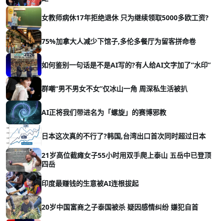
女教师病休17年拒绝退休 只为继续领取5000多欧工资?
75%加拿大人减少下馆子,多伦多餐厅为留客拼命卷
如何鉴别一句话是不是AI写的?有人给AI文字加了“水印”
群嘲“男不男女不女”仅冰山一角 周深私生活被扒
AI正将我们带进名为「螺旋」的赛博邪教
日本这次真的不行了?韩国,台湾出口首次同时超过日本
21岁高位截瘫女子55小时用双手爬上泰山 五岳中已登顶
四岳
印度最赚钱的生意被AI连根拔起
20岁中国富商之子泰国被杀 疑因感情纠纷 嫌犯自首