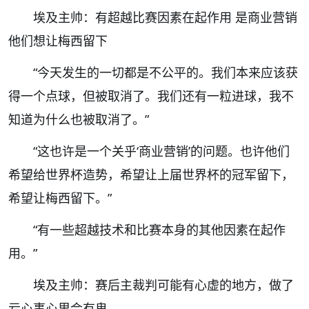
埃及主帅：有超越比赛因素在起作用 是商业营销
他们想让梅西留下
“今天发生的一切都是不公平的。我们本来应该获
得一个点球，但被取消了。我们还有一粒进球，我不
知道为什么也被取消了。”
“这也许是一个关乎‘商业营销’的问题。也许他们
希望给世界杯造势，希望让上届世界杯的冠军留下，
希望让梅西留下。”
“有一些超越技术和比赛本身的其他因素在起作
用。”
埃及主帅：赛后主裁判可能有心虚的地方，做了
亏心事心里会有鬼