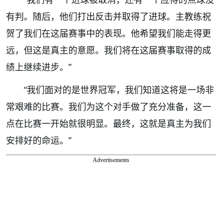
有判。随后，他们打出反击并取得了进球。主教练祝
贺了我们在这届赛事中的表现。他希望我们能走得更
远，但这是真主的意愿。我们将在这届赛事取得的成
绩上继续进步。”
“我们面对的是世界冠军，我们知道这将是一场非
常艰难的比赛。我们为这个对手做了充分准备，这一
点在比赛一开始就很明显。最终，这就是真主为我们
安排好的命运。”
Advertisements