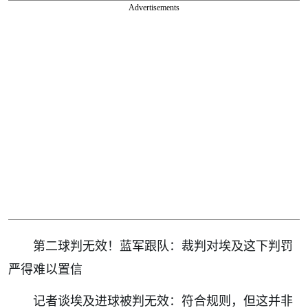
Advertisements
第二球判无效！蓝军跟队：裁判对埃及这下判罚
严得难以置信
记者谈埃及进球被判无效：符合规则，但这并非