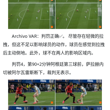
Archivo VAR：判罚正确✅。 尽管存在轻微的拉
拽，但这不足以影响球员的动作，球员在感觉到拉拽
后主动倒地。此外，球不在两人的影响区域内。
判罚4，第90+2分钟阿根廷第三球前，萨拉赫内
切被阿尔瓦雷斯断下，裁判无表示。