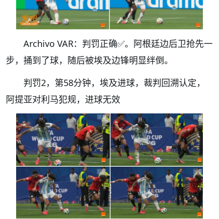
Archivo VAR：判罚正确✅。阿根廷边后卫抢先一
步，捅到了球，随后被埃及边锋明显绊倒。
判罚2，第58分钟，埃及进球，裁判回溯认定，
阿提亚对利马犯规，进球无效