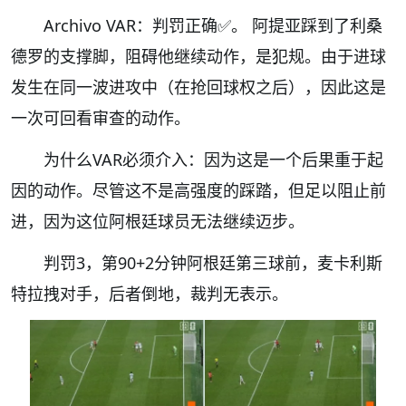
Archivo VAR：判罚正确✅。 阿提亚踩到了利桑
德罗的支撑脚，阻碍他继续动作，是犯规。由于进球
发生在同一波进攻中（在抢回球权之后），因此这是
一次可回看审查的动作。
为什么VAR必须介入：因为这是一个后果重于起
因的动作。尽管这不是高强度的踩踏，但足以阻止前
进，因为这位阿根廷球员无法继续迈步。
判罚3，第90+2分钟阿根廷第三球前，麦卡利斯
特拉拽对手，后者倒地，裁判无表示。