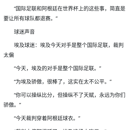
“国际足联和阿根廷在世界杯上的这些事，简直是
要让所有球队都退赛。”
球迷声音
埃及球迷：埃及今天对手是整个国际足联，裁判
太偏
“今天，埃及的对手是整个国际足联。”
“为埃及骄傲，很棒了，这实在太不公平。”
“你可以操纵比分，但操纵不了天赋，永远为你们
骄傲。”
“今天裁判穿着阿根廷球衣。”