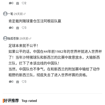
0
2
一笔
·
29天前
·
肯定裁判赌球重仓压注阿根廷队赢
0
3
独孤苍狼
·
29天前
·
足球本来就不公平！
如果公平的话，中国在44年前1982年的世界杯就进入世界杯
了！当年沙特猪球队和新西兰的比赛中故意放水，大输新西
兰队，拦下了本该出线的中国队！
当然，中国队也不争气，在和新西兰的附加赛中输给了动作
粗野的新西兰队，彻底失去了进入世界杯赛的资格。
0
3
好评推荐
Top rated