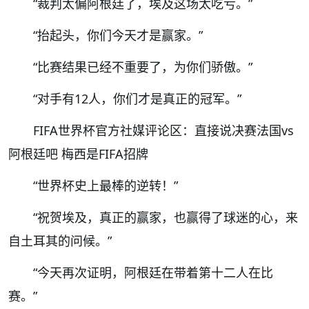
“裁判太偏阿根廷了，埃及这场太吃亏。”
“抬起头，你们今天才是赢家。”
“比赛结果已经不重要了，为你们骄傲。”
“对手有12人，你们才是真正的冠军。”
FIFA世界杯官方社媒评论区：直接说决赛法国vs
阿根廷吧 梅西是FIFA招牌
“世界杯史上最棒的逆转！”
“祝贺埃及，真正的赢家，也赢得了球迷的心，来
自土耳其的问候。”
“今天再次证明，阿根廷在带着第十二人在比
赛。”