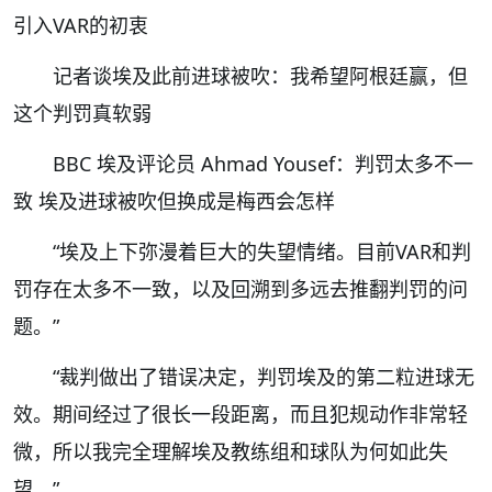
引入VAR的初衷
记者谈埃及此前进球被吹：我希望阿根廷赢，但
这个判罚真软弱
BBC 埃及评论员 Ahmad Yousef：判罚太多不一
致 埃及进球被吹但换成是梅西会怎样
“埃及上下弥漫着巨大的失望情绪。目前VAR和判
罚存在太多不一致，以及回溯到多远去推翻判罚的问
题。”
“裁判做出了错误决定，判罚埃及的第二粒进球无
效。期间经过了很长一段距离，而且犯规动作非常轻
微，所以我完全理解埃及教练组和球队为何如此失
望。”