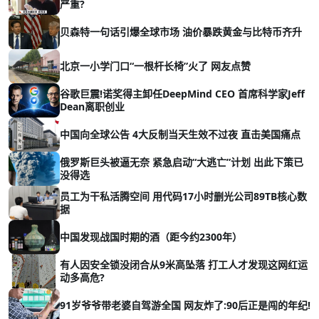
严重?
贝森特一句话引爆全球市场 油价暴跌黄金与比特币齐升
北京一小学门口“一根杆长椅”火了 网友点赞
谷歌巨震!诺奖得主卸任DeepMind CEO 首席科学家Jeff
Dean离职创业
中国向全球公告 4大反制当天生效不过夜 直击美国痛点
俄罗斯巨头被逼无奈 紧急启动“大逃亡”计划 出此下策已
没得选
员工为干私活腾空间 用代码17小时删光公司89TB核心数
据
中国发现战国时期的酒（距今约2300年）
有人因安全锁没闭合从9米高坠落 打工人才发现这网红运
动多高危?
91岁爷爷带老婆自驾游全国 网友炸了:90后正是闯的年纪!