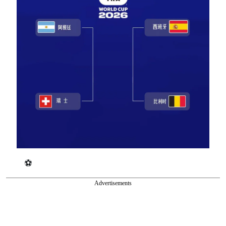
⚽️
Advertisements