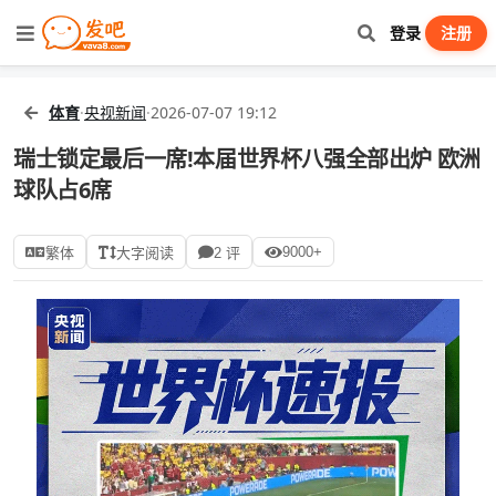
登录
注册
体育
·
央视新闻
·
2026-07-07 19:12
瑞士锁定最后一席!本届世界杯八强全部出炉 欧洲
球队占6席
9000+
繁体
大字阅读
2 评