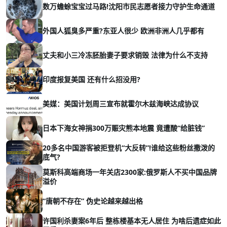
数万蟾蜍宝宝过马路!沈阳市民志愿者接力守护生命通道
外国人狐臭多严重?东亚人很少 欧洲非洲人几乎都有
丈夫和小三冷冻胚胎妻子要求销毁 法律为什么不支持
印度报复美国 还有什么招没用?
美媒：美国计划周三宣布就霍尔木兹海峡达成协议
日本下海女神捐300万赈灾熊本地震 竟遭酸“给脏钱”
20多名中国游客被拒登机“大反转”!谁给这些粉丝撒泼的
底气?
莫斯科高端商场一年关店2300家:俄罗斯人不买中国品牌
溢价
“唐朝不存在” 伪史论越来越出格
许国利杀妻案6年后 整栋楼基本无人居住 为啥后遗症如此