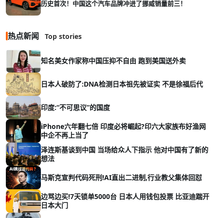
历史首次！中国这个汽车品牌冲进了挪威销量前三！
热点新闻
Top stories
知名美女作家称中国压抑不自由 跑到美国送外卖
日本人破防了:DNA检测日本祖先被证实 不是徐福后代
印度:“不可思议”的国度
iPhone六年翻七倍 印度必将崛起?印六大家族布好渔网
中企不再上当了
泽连斯基谈到中国 当场给众人下指示 他对中国有了新的
想法
马斯克宣判代码死刑!AI直出二进制,行业教父集体回怼
边骂边买!7天锁单5000台 日本人用钱包投票 比亚迪踹开
日本大门