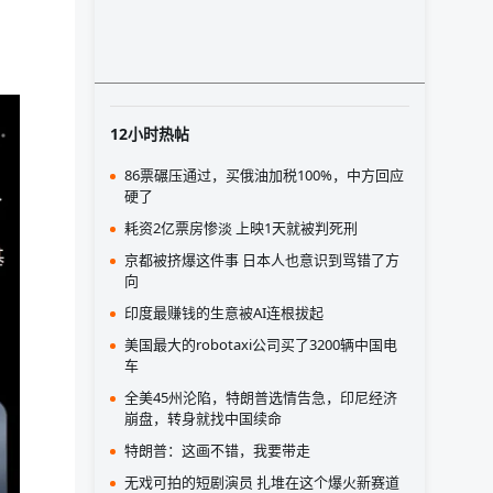
12小时热帖
86票碾压通过，买俄油加税100%，中方回应
硬了
耗资2亿票房惨淡 上映1天就被判死刑
京都被挤爆这件事 日本人也意识到骂错了方
向
印度最赚钱的生意被AI连根拔起
美国最大的robotaxi公司买了3200辆中国电
车
全美45州沦陷，特朗普选情告急，印尼经济
崩盘，转身就找中国续命
特朗普：这画不错，我要带走
无戏可拍的短剧演员 扎堆在这个爆火新赛道