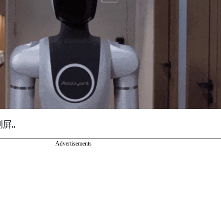
刷屏。
Advertisements