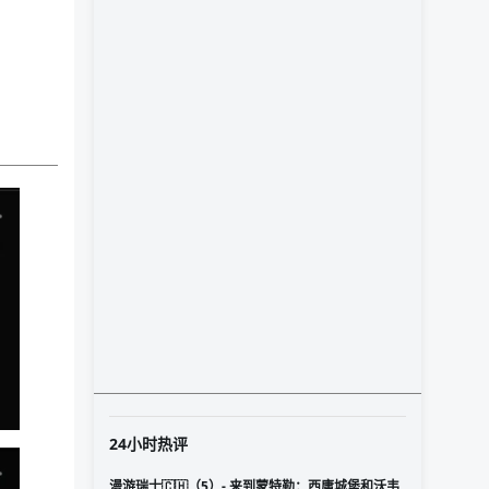
24小时热评
漫游瑞士🇨🇭（5）- 来到蒙特勒：西庸城堡和沃韦