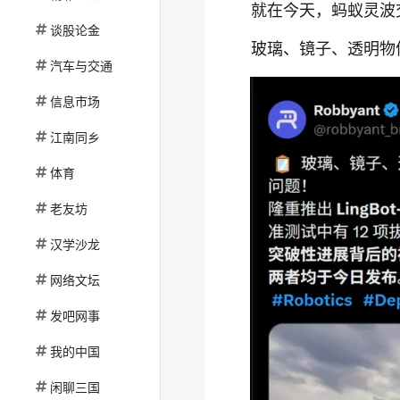
就在今天，蚂蚁灵波
谈股论金
玻璃、镜子、透明物
汽车与交通
信息市场
江南同乡
体育
老友坊
汉学沙龙
网络文坛
发吧网事
我的中国
闲聊三国