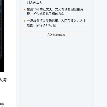
月入两三万
她用10年捧红丈夫，丈夫却转身迎娶秦海
璐，如今她和儿子相依为命
一场战争打崩美元信用，人民币涌入六大主
权国，熊猫债1.3万亿
Advertisements
的大考