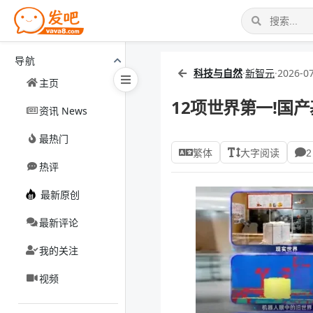
导航
科技与自然
·
新智元
·
2026-07
主页
12项世界第一!国
资讯 News
最热门
繁体
大字阅读
2
热评
最新原创
最新评论
我的关注
视频