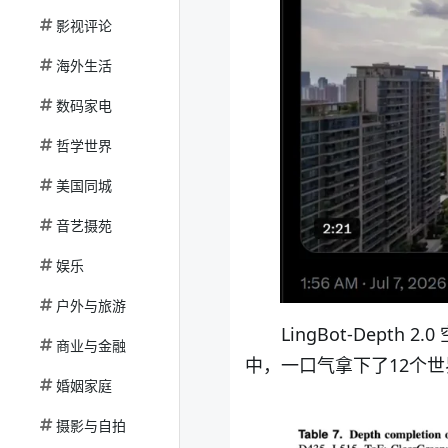
影视评论
海外生活
数码家电
哲学世界
美国同城
音艺摄苑
娱乐
户外与旅游
LingBot-Dep
商业与金融
中，一口气拿下了12个
婚姻家庭
摄影与自拍