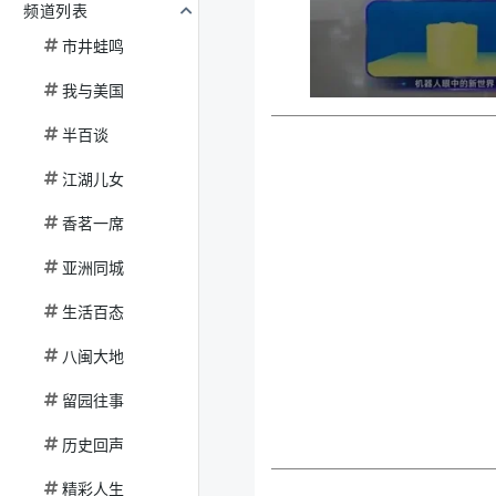
频道列表
市井蛙鸣
我与美国
半百谈
江湖儿女
香茗一席
亚洲同城
生活百态
八闽大地
留园往事
历史回声
精彩人生