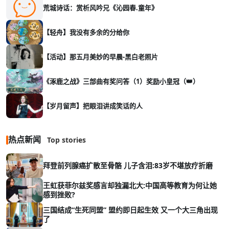
荒城诗话：赏析风吟兄《沁园春.童年》
【轻舟】我没有多余的分给你
【活动】那五月美妙的早晨-黑白老照片
《涿鹿之战》三部曲有奖问答（1）奖励小皇冠（👑）
【岁月留声】把眼泪讲成笑话的人
热点新闻
Top stories
拜登前列腺癌扩散至骨骼 儿子含泪:83岁不堪放疗折磨
王虹获菲尔兹奖感言却独漏北大:中国高等教育为何让她
感到挫败?
三国结成“生死同盟” 盟约即日起生效 又一个大三角出现
了