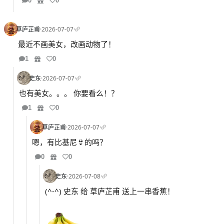
0
0
草庐芷甫
·
2026-07-07
·
最近不画美女，改画动物了！
1
0
史东
·
2026-07-07
·
也有美女。。。 你要看么！？
1
0
草庐芷甫
·
2026-07-07
·
嗯，有比基尼👙的吗？
0
0
史东
·
2026-07-08
·
(^-^) 史东 给 草庐芷甫 送上一串香蕉！