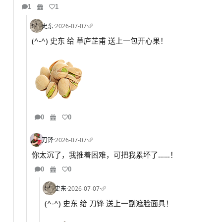
1
1
史东
·
2026-07-07
·
(^-^) 史东 给 草庐芷甫 送上一包开心果！
0
0
刀锋
·
2026-07-07
·
你太沉了，我推着困难，可把我累坏了……！
0
0
史东
·
2026-07-07
·
(^-^) 史东 给 刀锋 送上一副遮脸面具！