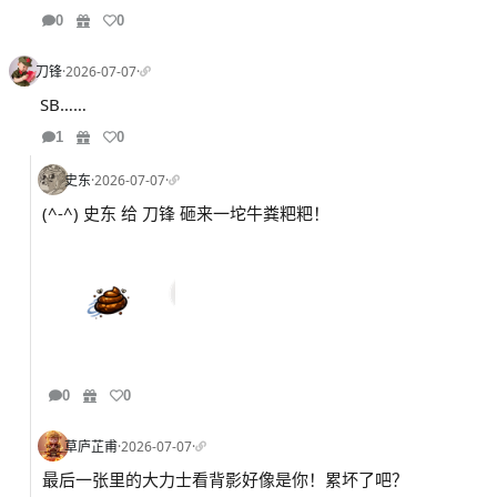
0
0
刀锋
·
2026-07-07
·
SB……
1
0
史东
·
2026-07-07
·
(^-^) 史东 给 刀锋 砸来一坨牛粪粑粑！
0
0
草庐芷甫
·
2026-07-07
·
最后一张里的大力士看背影好像是你！累坏了吧？