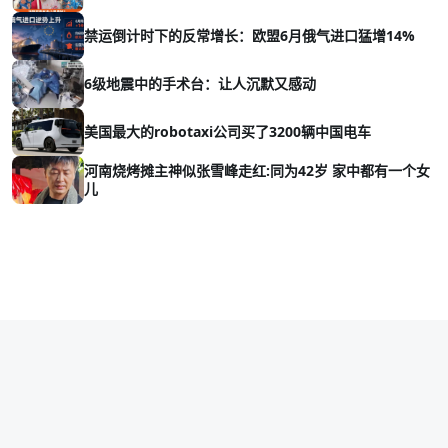
禁运倒计时下的反常增长：欧盟6月俄气进口猛增14%
6级地震中的手术台：让人沉默又感动
美国最大的robotaxi公司买了3200辆中国电车
河南烧烤摊主神似张雪峰走红:同为42岁 家中都有一个女
儿