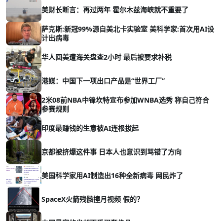
美财长断言：再过两年 霍尔木兹海峡就不重要了
萨克斯:新冠99%源自美北卡实验室 美科学家:首次用AI设
计出病毒
华人回美遭海关盘查2小时 最后被要求补税
港媒：中国下一项出口产品是“世界工厂”
2米08前NBA中锋坎特宣布参加WNBA选秀 称自己符合
参赛规则
印度最赚钱的生意被AI连根拔起
京都被挤爆这件事 日本人也意识到骂错了方向
美国科学家用AI制造出16种全新病毒 网民炸了
SpaceX火箭残骸撞月视频 假的？