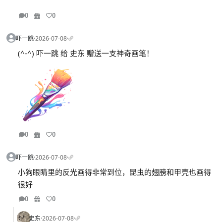
0
0
吓一跳
·
2026-07-08
·
(^-^) 吓一跳 给 史东 赠送一支神奇画笔！
0
0
吓一跳
·
2026-07-08
·
小狗眼睛里的反光画得非常到位，昆虫的翅膀和甲壳也画得
很好
0
0
史东
·
2026-07-08
·