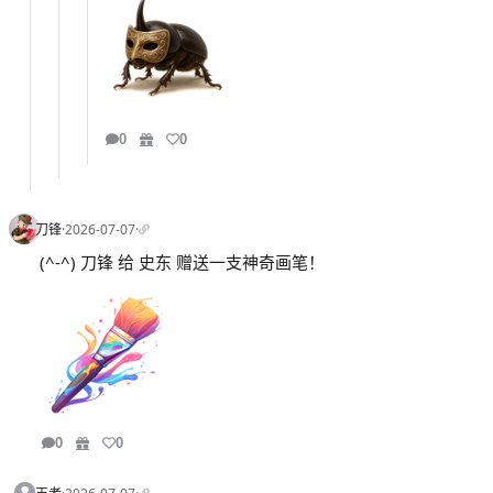
0
0
刀锋
·
2026-07-07
·
(^-^) 刀锋 给 史东 赠送一支神奇画笔！
0
0