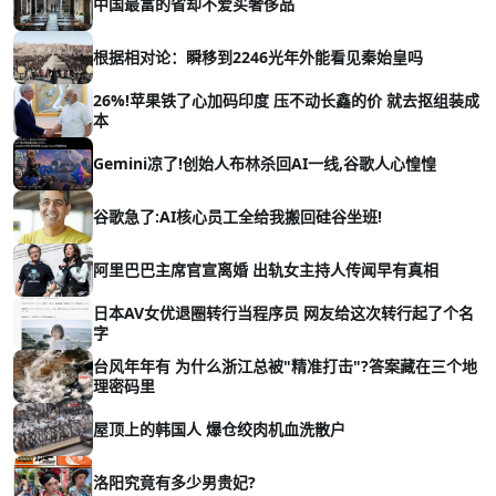
中国最富的省却不爱买奢侈品
根据相对论：瞬移到2246光年外能看见秦始皇吗
26%!苹果铁了心加码印度 压不动长鑫的价 就去抠组装成
本
Gemini凉了!创始人布林杀回AI一线,谷歌人心惶惶
谷歌急了:AI核心员工全给我搬回硅谷坐班!
阿里巴巴主席官宣离婚 出轨女主持人传闻早有真相
日本AV女优退圈转行当程序员 网友给这次转行起了个名
字
台风年年有 为什么浙江总被"精准打击"?答案藏在三个地
理密码里
屋顶上的韩国人 爆仓绞肉机血洗散户
洛阳究竟有多少男贵妃?