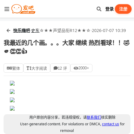
登录
注册
快乐嗨吧
·
史东
☆★★声望品衔R12★★☆
·
2026-07-07 10:39
我最近的几个画。。。大家 继续 热烈看球！！🤣
🫵👏👏👍
2000+
繁体
大字阅读
12 评
用户原创内容分享，若违规侵权，请
联系我们
核实删除
User-generated content. For violations or DMCA,
contact us
for
removal