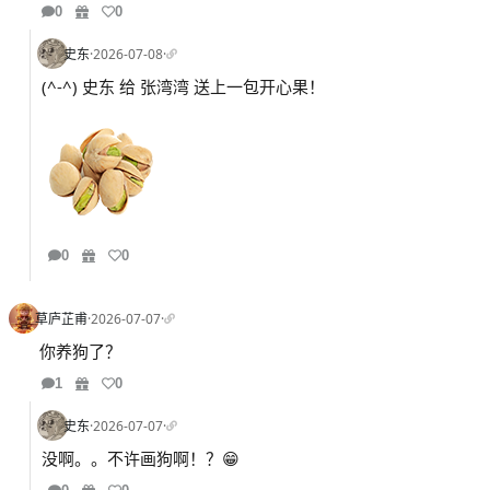
0
0
史东
·
2026-07-08
·
(^-^) 史东 给 张湾湾 送上一包开心果！
0
0
草庐芷甫
·
2026-07-07
·
你养狗了？
1
0
史东
·
2026-07-07
·
没啊。。不许画狗啊！？😁