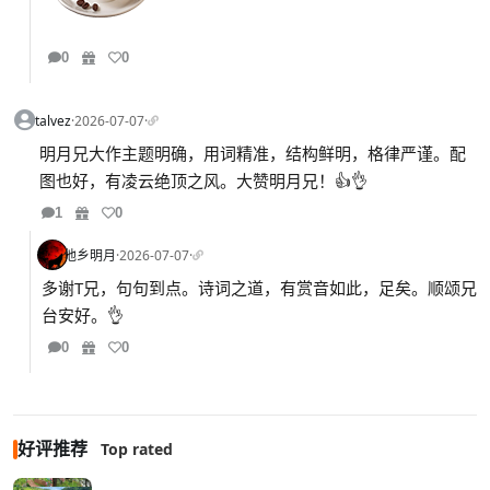
0
0
talvez
·
2026-07-07
·
明月兄大作主题明确，用词精准，结构鲜明，格律严谨。配
图也好，有凌云绝顶之风。大赞明月兄！👍👌
1
0
他乡明月
·
2026-07-07
·
多谢T兄，句句到点。诗词之道，有赏音如此，足矣。顺颂兄
台安好。👌
0
0
好评推荐
Top rated