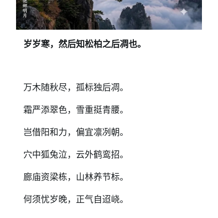
岁岁寒，然后知松柏之后凋也。
万木随秋尽，孤标独后凋。
霜严添翠色，雪重挺青腰。
岂借阳和力，偏宜凛冽朝。
穴中狐兔泣，云外鹤鸾招。
廊庙资梁栋，山林养节标。
何须忧岁晚，正气自迢峣。