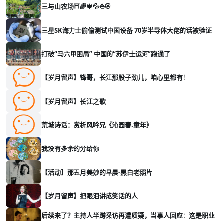
三与山农场⛩️🌈🍁💦⛵🏵️
三星SK海力士偷偷测试中国设备 70岁半导体大佬的话被验证
打破“马六甲困局” 中国的“苏伊士运河”跑通了
【岁月留声】锋哥，长江那股子劲儿，咱心里都有！
【岁月留声】长江之歌
荒城诗话：赏析风吟兄《沁园春.童年》
我没有多余的分给你
【活动】那五月美妙的早晨-黑白老照片
【岁月留声】把眼泪讲成笑话的人
后续来了？主持人半蹲采访再遭质疑，当事人回应：这是职业