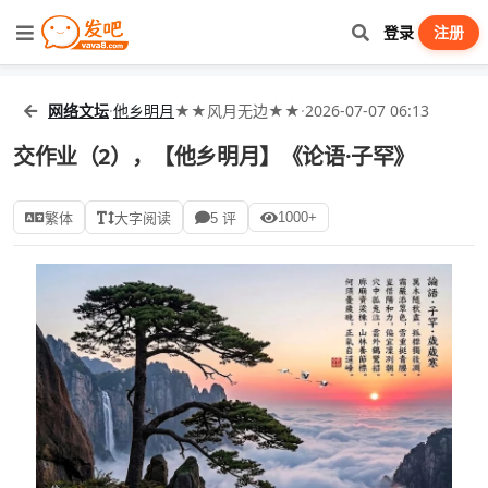
登录
注册
网络文坛
·
他乡明月
★★风月无边★★
·
2026-07-07 06:13
交作业（2），【他乡明月】《论语·子罕》
1000+
繁体
大字阅读
5 评