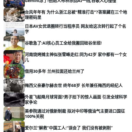
Gemini凉了!创始人布林杀回AI一线,谷歌人心惶惶
台风年年有 为什么浙江总被"精准打击"?答案藏在三个地
理密码里
日本AV女优退圈转行当程序员 网友给这次转行起了个名
字
谷歌急了:AI核心员工全给我搬回硅谷坐班!
河南烧烤摊主神似张雪峰走红:同为42岁 家中都有一个女
儿
借用30多年 兰州拉面还给兰州了
梅西父亲豪尔赫去世 终年68岁 长年兼任梅西的经纪人
外星飞船降月球背面?男子拍下的惊人画面 引发全球科学
家争论
美参院通过对俄新制裁 拟对中印等俄油气主要进口国征
100%关税
爱尔兰“解救”中国工人:“误会了 我们没有被剥削”