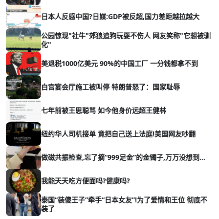
日本人反感中国?日媒:GDP被反超,国力差距越拉越大
公园惊现"社牛"郊狼追狗玩耍不伤人 网友笑称"它想被驯
化"
美退税1000亿美元 90%的中国工厂 一分钱都拿不到
白宫宴会厅施工被叫停 特朗普怒了：国家耻辱
七年前被王思聪骂 如今他身价远超王健林
纽约华人司机接单 竟把自己送上法庭!美国网友吵翻
做磁共振检查,忘了摘“999足金”的金镯子,万万没想到…
我能天天吃方便面吗?健康吗?
泰国“装傻王子”牵手“日本女友”!为了爱情和王位 彻底不
装了