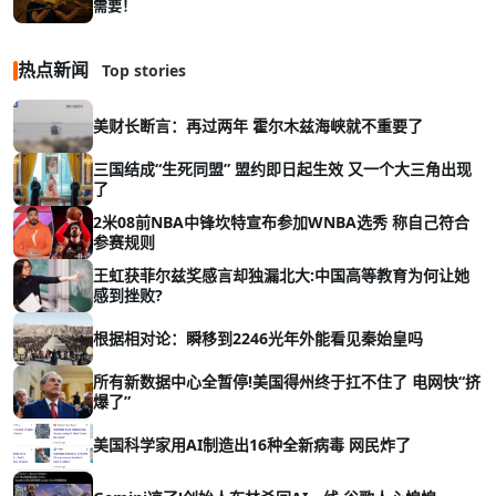
需要！
热点新闻
Top stories
美财长断言：再过两年 霍尔木兹海峡就不重要了
三国结成“生死同盟” 盟约即日起生效 又一个大三角出现
了
2米08前NBA中锋坎特宣布参加WNBA选秀 称自己符合
参赛规则
王虹获菲尔兹奖感言却独漏北大:中国高等教育为何让她
感到挫败?
根据相对论：瞬移到2246光年外能看见秦始皇吗
所有新数据中心全暂停!美国得州终于扛不住了 电网快“挤
爆了”
美国科学家用AI制造出16种全新病毒 网民炸了