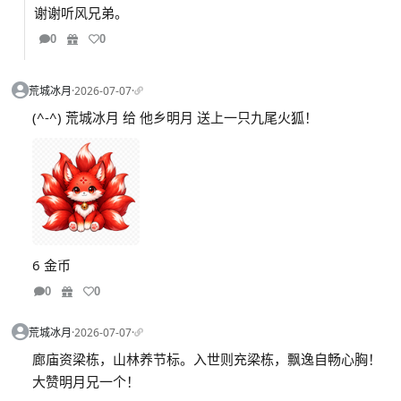
谢谢听风兄弟。
0
0
荒城冰月
·
2026-07-07
·
(^-^) 荒城冰月 给 他乡明月 送上一只九尾火狐！
6 金币
0
0
荒城冰月
·
2026-07-07
·
廊庙资梁栋，山林养节标。入世则充梁栋，飘逸自畅心胸！
大赞明月兄一个！