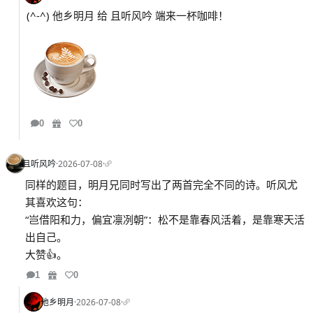
(^-^) 他乡明月 给 且听风吟 端来一杯咖啡！
0
0
且听风吟
·
2026-07-08
·
同样的题目，明月兄同时写出了两首完全不同的诗。听风尤
其喜欢这句：
“岂借阳和力，偏宜凛冽朝”：松不是靠春风活着，是靠寒天活
出自己。
大赞👍。
1
0
他乡明月
·
2026-07-08
·