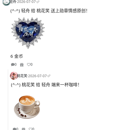
轻舟
·
2026-07-07
·
(^-^) 轻舟 给 桃花笑 送上勋章情感原创！
6 金币
0
0
桃花笑
·
2026-07-07
·
(^-^) 桃花笑 给 轻舟 端来一杯咖啡！
0
0