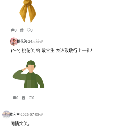
0
0
桃花笑
·
24天前
·
(^-^) 桃花笑 给 散宜生 表达致敬行上一礼！
0
0
散宜生
·
2026-07-08
·
同情笑笑。