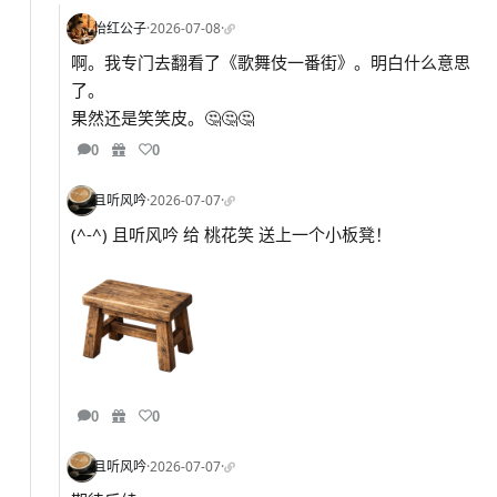
怡红公子
·
2026-07-08
·
啊。我专门去翻看了《歌舞伎一番街》。明白什么意思
了。
果然还是笑笑皮。🤔🤔🤔
0
0
且听风吟
·
2026-07-07
·
(^-^) 且听风吟 给 桃花笑 送上一个小板凳！
0
0
且听风吟
·
2026-07-07
·