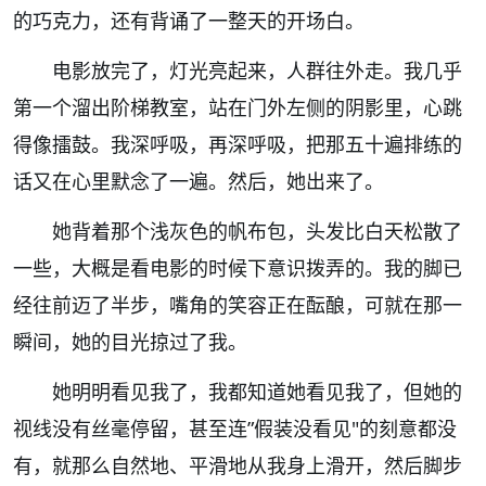
的巧克力，还有背诵了一整天的开场白。
电影放完了，灯光亮起来，人群往外走。我几乎
第一个溜出阶梯教室，站在门外左侧的阴影里，心跳
得像擂鼓。我深呼吸，再深呼吸，把那五十遍排练的
话又在心里默念了一遍。然后，她出来了。
她背着那个浅灰色的帆布包，头发比白天松散了
一些，大概是看电影的时候下意识拨弄的。我的脚已
经往前
迈了半步，嘴角的笑容正在酝酿，可就在那一
瞬间，她的目光掠过了我。
她明明看见我了，我都知道她看见我了，但她的
视线没有丝毫停留，甚至连
”
假装没看见
"
的刻意都没
有，就那么自然地、平滑地从我身上滑开，然后脚步