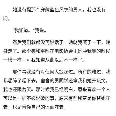
她没有提那个穿藏蓝色风衣的男人。我也没有
问。
"
我知道。
"
我说。
然后我们就都没再说话了。她朝我笑了一下，转
身走了。那个笑和平时在电影协会里她冲我笑的时候
一模一样，可我知道从此以后不一样了。
那件事我没有对任何人提起过。所有的难过，我
都嚼碎了咽下去。宿舍的男同学还拿我和她开玩笑，
我也还跟着笑。那时候我已经明白，原来喜欢一个人
可以是一桩不必说破的事，原来有些秘密是你替她守
着，也是替你自己的体面守着。