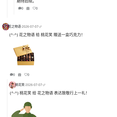
期待后续。
0
0
花之物语
·
2026-07-07
·
(^-^) 花之物语 给 桃花笑 赠送一盒巧克力！
0
0
桃花笑
·
2026-07-07
·
(^-^) 桃花笑 给 花之物语 表达致敬行上一礼！