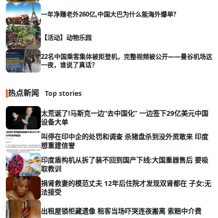
一年净赚老外260亿,中国大巴为什么能海外爆单?
【活动】动物乐园
22名中国乘客集体被拒登机，完整视频被公开——曼谷机场这
一夜，谁说了真话？
热点新闻
Top stories
太荒诞了!马斯克一边“去中国化” 一边签下29亿美元中国
设备大单
叫停在印中企的处罚和调查 杀猪盘杀到没外资敢来 印度
想重建信誉
印度盾构机从拆了装不回到国产下线:大国重器售后 要吸
取教训
捐肾救妻的模范丈夫 12年后住院才发现双肾都在 子女:无
法接受
出租屋锁柜藏遗像 租客当场吓哭连夜搬离 索赔中介费