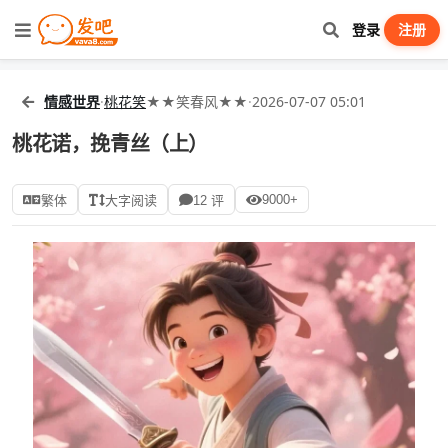
登录
注册
情感世界
·
桃花笑
★★笑春风★★
·
2026-07-07 05:01
桃花诺，挽青丝（上）
9000+
繁体
大字阅读
12 评